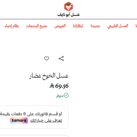
عسل أبو نايف
ا
العسل الطبيعي
جديدنا
ابتكاراتنا
العروض
جميع المنتجات
نظام إنتماء
عسل الخوخ عصّار
69.56
متوفر