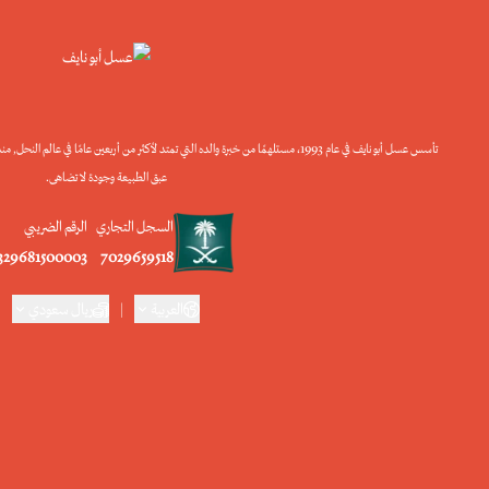
تأسس عسل أبو نايف في عام 1993، مستلهمًا من خبرة والده التي تمتد لأكثر من أربعين عامًا 
عبق الطبيعة وجودة لا تضاهى.
السجل التجاري
الرقم الضريبي
1329681500003
7029659518
العربية
|
ريال سعودي