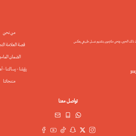
من نحن
في عالم النحل, منذ ذلك الحين، ونحن ملتزمون بتقديم عسل طبيعي يعكس
قصة العلامة التج
الضمان الماس
رؤيتنا - رسالتنا - أهدافنا
31
منتجاتنا