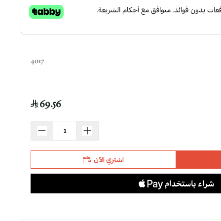
4017
69.56
اشتري الآن