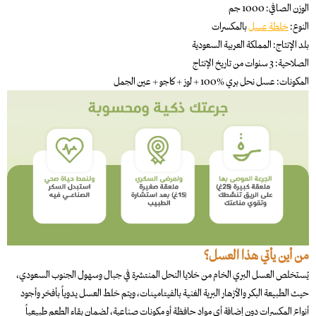
الوزن الصافي: 1000 جم
النوع:
خلطة عسل
بالمكسرات
بلد الإنتاج: المملكة العربية السعودية
الصلاحية: 3 سنوات من تاريخ الإنتاج
المكونات: عسل نحل بري %100 + لوز + كاجو + عين الجمل
من أين يأتي هذا العسل؟
يُستخلص العسل البري الخام من خلايا النحل المنتشرة في جبال وسهول الجنوب السعودي،
حيث الطبيعة البكر والأزهار البرية الغنية بالفيتامينات، ويتم خلط العسل يدوياً بأفخر وأجود
أنواع المكسرات دون إضافة أي مواد حافظة أو مكونات صناعية، لضمان بقاء الطعم طبيعياً