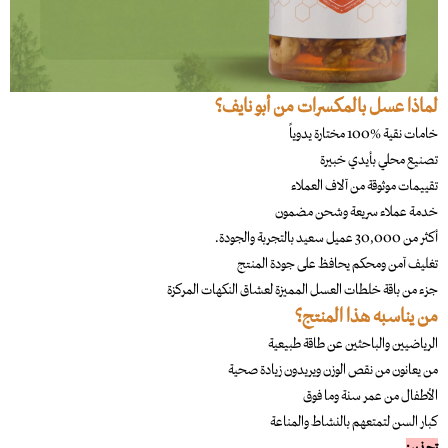
لماذا عسل بالمكسرات من أبو نايف؟
خامات نقية %100 مختارة يدوياً
تصنيع محلي بأيدي خبيرة
تقييمات موثوقة من آلاف العملاء
خدمة عملاء سريعة وشحن مضمون
أكثر من 30,000 عميل سعيد بالتجربة والجودة.
تغليف آمن ومحكم يحافظ على جودة المنتج
جزء من باقة خلطات العسل المميزة لعشاق النكهات المركزة
من يناسبه هذا المنتج؟
الرياضيين والباحثين عن طاقة طبيعية
من يعانون من نقص الوزن ويريدون زيادة صحية
الأطفال من عمر سنة وما فوق
كبار السن لتمتعهم بالنشاط والمناعة
تحذير: