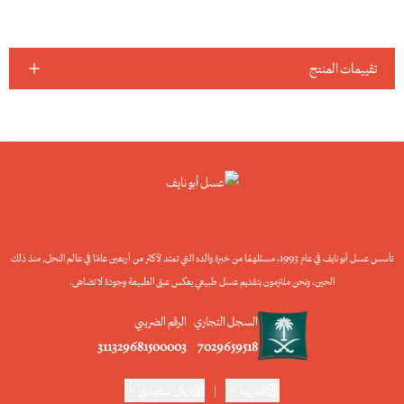
تقييمات المنتج
تأسس عسل أبو نايف في عام 1993، مستلهمًا من خبرة والده التي تمتد لأكثر من أربعين عامًا في عالم النحل, منذ ذلك
الحين، ونحن ملتزمون بتقديم عسل طبيعي يعكس عبق الطبيعة وجودة لا تضاهى.
السجل التجاري
الرقم الضريبي
311329681500003
7029659518
العربية
|
ريال سعودي