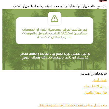
لا يُسمح به للحامل أو المرضعة أو لمن لديهم حساسية من منتجات النحل أو المكسرات.
قد يُعجبك من أعسالنا:
عسل السدر
عسل الغابة السوداء
فول سوداني بالعسل
متجر عسل ابو نايف:
https://abounayefhoney.com/