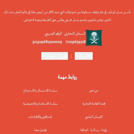
تأسس عسل أبو نايف في عام 1993، مستلهمًا من خبرة والده التي تمتد لأكثر من أربعين عامًا في عالم النحل, منذ ذلك
الحين، ونحن ملتزمون بتقديم عسل طبيعي يعكس عبق الطبيعة وجودة لا تضاهى.
السجل التجاري
الرقم الضريبي
311329681500003
7029659518
العربية
|
ريال سعودي
روابط مهمة
من نحن
سياسة الاستبدال و الاسترجاع
قصة العلامة التجارية
سياسة الاستخدام والخصوصية
الضمان الماسي
للشكاوي والإقتراحات
رؤيتنا - رسالتنا - أهدافنا
تواصل معنا