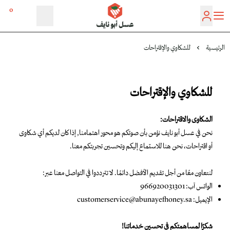
0
عسل أبو نايف
الرئيسية
للشكاوي والإقتراحات
للشكاوي والإقتراحات
الشكاوى والاقتراحات:
نحن في عسل أبو نايف نؤمن بأن صوتكم هو محور اهتمامنا, إذا كان لديكم أي شكاوى
أو اقتراحات، نحن هنا للاستماع إليكم وتحسين تجربتكم معنا.
لنتعاون معًا من أجل تقديم الأفضل دائمًا. لا تترددوا في التواصل معنا عبر:
الواتس آب: 966920031301
الإيميل:
customerservice@abunayefhoney.sa
شكرًا لمساهمتكم في تحسين خدماتنا!