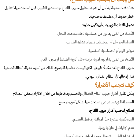
هناك فئات معينة يُفضّل أن تتجنب تناول حبوب اللقاح أو تستشير الطبيب قبل استخدامها، لتقليل
خطر حدوث أي مضاعفات صحية.
تشمل الفئات التي يجب أن تكون حذرة:
الأشخاص الذين يعانون من حساسية تجاه منتجات النحل.
النساء الحوامل أو المرضعات دون استشارة الطبيب.
مرضى الربو أو الحساسية التنفسية.
الأشخاص الذين يتناولون أدوية مزمنة مثل أدوية الضغط أو سيولة الدم.
حبوب اللقاح تُعد مكملًا طبيعيًا، لكنها ليست مناسبة للجميع، لذلك من المهم معرفة الحالة الصحية
قبل إدخالها في النظام الغذائي اليومي.
كيف تتجنب الأضرار؟
يمكن تقليل
أضرار حبوب اللقاح للاطفال
والجسم ومخاطرها من خلال الالتزام ببعض النصائح
البسيطة التي تساعد على استخدامها بشكل آمن وصحيح.
نصائح لتجنب أضرار حبوب اللقاح:
البدء بكمية صغيرة جدًا لمراقبة رد فعل الجسم.
عدم الإفراط في تناولها يوميًا.
استشارة الطبيب في حال وجود أمراض مزمنة أو حمل.