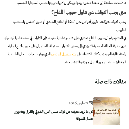
عادةً نصف ملعقة إلى ملعقة صغيرة يوميًا، ويمكن زيادتها تدريجيًا حسب استجابة الجسم.
متى يجب التوقف عن تناول حبوب اللقاح؟
يجب التوقف فورًا عند ظهور أعراض مثل الحكة أو الطفح الجلدي أو ضيق التنفس واستشارة
الطبيب.
في الختام، رغم أن حبوب اللقاح تحتوي على عناصر غذائية مفيدة، فإن الإفراط في استخدامها أو تناولها
دون معرفة الحالة الصحية قد يؤدي إلى بعض الأضرار المحتملة. للحصول على حبوب لقاح أصلية
وآمنة عالية الجودة، يمكنك الاعتماد على
متجر عسل أبو نايف
الذي يوفر منتجات النحل الطبيعية
المختارة بعناية لضمان أفضل جودة وفائدة صحية.
مقالات ذات صلة
23 مارس 2026
كل ما تريد معرفته عن فوائد عسل التين الشوكي والفرق بينه وبين
عسل الشوكة