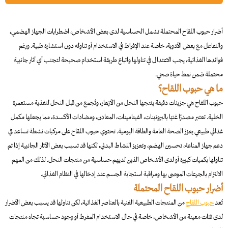
أضرار حبوب اللقاح المحتملة تشمل الحساسية لدى بعض الأشخاص، اضطرابات الجهاز الهضمي،
والتفاعل مع بعض الأدوية، خاصة عند الإفراط في الاستخدام أو تناوله دون استشارة طبية. ورغم
فوائدها الغذائية، يجب الاعتدال في تناولها واتباع طريقة استخدام صحيحة لتجنب أي آثار جانبية
محتملة ضمن نمط حياة صحي.
ما هي حبوب اللقاح؟
حبوب اللقاح هي جزيئات دقيقة ينتجها النحل من الأزهار، وتُجمع من قبل النحل لتغذية مستعمرة
الخلية. تعتبر مصدرًا غنيًا بالبروتينات، الفيتامينات، المعادن، ومضادات الأكسدة، مما يجعلها مكمل
غذائي طبيعي يعزز الصحة العامة والطاقة اليومية. تحتوي حبوب اللقاح على مركبات نشطة تساعد في
دعم جهاز المناعة، تحسين الهضم، وتعزيز النشاط البدني، لكنها قد تسبب بعض الآثار الجانبية إذا تم
تناولها بكميات كبيرة أو لدى الأشخاص الذين لديهم حساسية من منتجات النحل. لذلك من المهم
الالتزام بالجرعات الموصى بها ومراقبة استجابة الجسم عند إدخالها في النظام الغذائي.
أضرار حبوب اللقاح المحتملة
تُعد
حبوب اللقاح
من المنتجات الطبيعية الغنية بالعناصر الغذائية، لكن تناولها قد يسبب بعض الأضرار
لدى فئات معينة من الأشخاص، خاصة في حال الاستخدام المفرط أو وجود حساسية تجاه منتجات