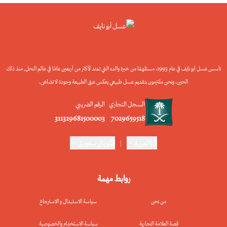
تأسس عسل أبو نايف في عام 1993، مستلهمًا من خبرة والده التي تمتد لأكثر من أربعين عامًا في عالم النحل, منذ ذلك
الحين، ونحن ملتزمون بتقديم عسل طبيعي يعكس عبق الطبيعة وجودة لا تضاهى.
السجل التجاري
الرقم الضريبي
311329681500003
7029659518
العربية
|
ريال سعودي
روابط مهمة
من نحن
سياسة الاستبدال و الاسترجاع
قصة العلامة التجارية
سياسة الاستخدام والخصوصية