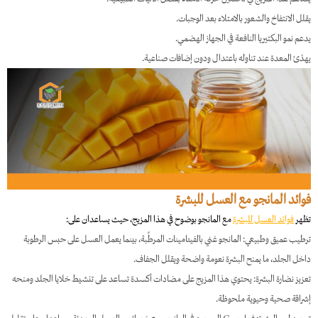
يقلل الانتفاخ والشعور بالامتلاء بعد الوجبات.
يدعم نمو البكتيريا النافعة في الجهاز الهضمي.
يهدّئ المعدة عند تناوله باعتدال ودون إضافات صناعية.
فوائد المانجو مع العسل للبشرة
تظهر
فوائد العسل للبشرة
مع المانجو بوضوح في هذا المزيج، حيث يساعدان على:
ترطيب عميق وطبيعي: المانجو غني بالفيتامينات المرطِّبة، بينما يعمل العسل على حبس الرطوبة
داخل الجلد، ما يمنح البشرة نعومة واضحة ويقلل الجفاف.
تعزيز نضارة البشرة: يحتوي هذا المزيج على مضادات أكسدة تساعد على تنشيط خلايا الجلد ومنحه
إشراقة صحية وحيوية ملحوظة.