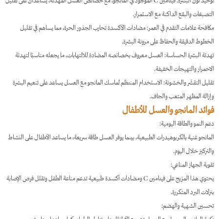
توحيد لون البشرة: فيتامين C الموجود في المانجو، مع خصائص العسل المهدئة، يساعدان على تقليل
التصبغات والبقع الداكنة مع الاستمرار.
مكافحة علامات التقدم في العمر: مضادات الأكسدة تحارب الجذور الحرة، مما يساهم في تقليل
الخطوط الدقيقة والحفاظ على مرونة البشرة.
تهدئة البشرة الحساسة: العسل معروف بخصائصه المضادة للالتهابات، ما يجعله مناسبًا لتهدئة
الاحمرار والتهيجات الخفيفة.
تقليل التقشّر والخشونة: الاستخدام المنتظم لماسك المانجو مع العسل يساعد على تنعيم البشرة
وإزالة المظهر المتعب والجاف.
فوائد المانجو والعسل للأطفال
دعم النمو والطاقة اليومية:
المانجو غنية بالكربوهيدرات الطبيعية، بينما يوفر العسل طاقة سريعة، ما يساعد الأطفال على النشاط
والتركيز خلال اليوم.
تقوية الجهاز المناعي:
يحتوي هذا المزيج على فيتامين C ومضادات أكسدة طبيعية تدعم مناعة الطفل وتقلل فرص الإصابة
بنزلات البرد المتكررة.
تحسين الشهية والهضم: