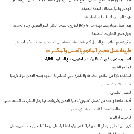
نكهة المانجو المحببة مع العسل تشجع الأطفال على تناول الطعام، كما يساعدان على تحسين
الهضم وتقليل مشاكل المعدة الخفيفة.
تزويد الجسم بالفيتامينات الأساسية:
يمد الطفل بفيتامينات مهمة مثل A وB6 الضرورية لصحة النظر، النمو العصبي، وبناء الجسم.
بديل صحي للحلويات المصنعة:
يمكن تقديم المانجو مع العسل كوجبة خفيفة طبيعية بدل الحلويات الغنية بالسكر الصناعي.
طريقة عمل عصير المانجو بالعسل والمكسرات
لتحضير مشروب غني بالطاقة والطعم المتوازن، اتبع الخطوات التالية:
المانجو الطازجة:
استخدم كوبًا من المانجو الناضجة والمقشرة، فهي الأساس في النكهة وتمنح العصير قوامًا كريميًا
طبيعيًا غنيًا بالفيتامينات.
العسل الطبيعي:
أضف ملعقة واحدة من العسل الطبيعي لتحلية العصير بطريقة صحية بدل السكر، مع الاستفادة من
خصائصه الغذائية والطاقة الطبيعية التي يمنحها.
الحليب أو الماء:
كوب من الحليب يعطي العصير قوامًا أغنى وقيمة غذائية أعلى، بينما الماء خيار أخف لمن يفضل