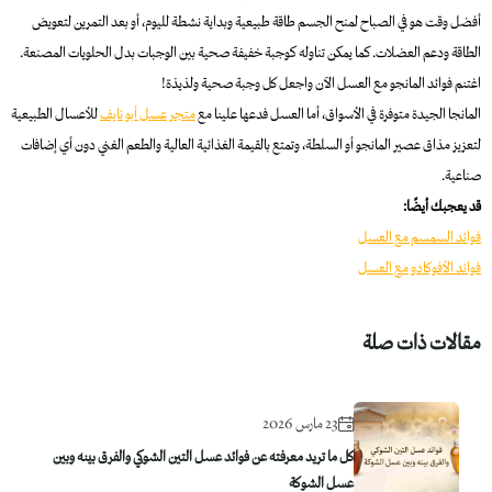
أفضل وقت هو في الصباح لمنح الجسم طاقة طبيعية وبداية نشطة لليوم، أو بعد التمرين لتعويض
الطاقة ودعم العضلات. كما يمكن تناوله كوجبة خفيفة صحية بين الوجبات بدل الحلويات المصنعة.
اغتنم فوائد المانجو مع العسل الآن واجعل كل وجبة صحية ولذيذة!
المانجا الجيدة متوفرة في الأسواق، أما العسل فدعها علينا مع
متجر عسل أبو نايف
للأعسال الطبيعية
لتعزيز مذاق عصير المانجو أو السلطة، وتمتع بالقيمة الغذائية العالية والطعم الغني دون أي إضافات
صناعية.
قد يعجبك أيضًا:
فوائد السمسم مع العسل
فوائد الأفوكادو مع العسل
مقالات ذات صلة
23 مارس 2026
كل ما تريد معرفته عن فوائد عسل التين الشوكي والفرق بينه وبين
عسل الشوكة