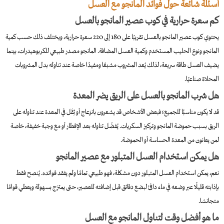
أسئلة شائعة حول فوائد المانجو مع العسل
كم سعرة حرارية في كوب عصير المانجو بالعسل
يحتوي كوب عصير المانجو بالعسل تقريبًا على 180 إلى 220 سعرة حرارية، ويختلف ذلك حسب كمية
المانجو ونوع الحليب المستخدم وكمية العسل المضافة. المانجو مصدر طبيعي للكربوهيدرات، بينما
يضيف العسل طاقة سريعة، لذلك يُعد المشروب مشبعًا ومفيدًا خاصة عند تناوله بدل المشروبات
المحلاة صناعيًا.
هل شرب المانجو بالعسل على الريق يضر المعدة
قد لا يكون مناسبًا للجميع؛ فبعض الأشخاص قد يشعرون بانزعاج أو ثِقَل في المعدة عند تناوله على
الريق بسبب حموضة المانجو وتركيز السكريات. يُفضّل تناوله بعد الإفطار أو مع وجبة خفيفة، خاصة
لمن يعانون من المعدة الحساسة أو الحموضة.
هل يمكن استخدام العسل المتبلور مع عصير المانجو
نعم، يمكن استخدام العسل المتبلور دون مشكلة، فهو طبيعي تمامًا ولم يفقد فوائده. يُنصح فقط
بإذابته قليلًا عبر وضعه في ماء دافئ لبضع دقائق قبل إضافته للعصير، حتى يمتزج بسهولة ويعطي قوامًا
متجانسًا.
ما هو أفضل وقت لتناول المانجو مع العسل