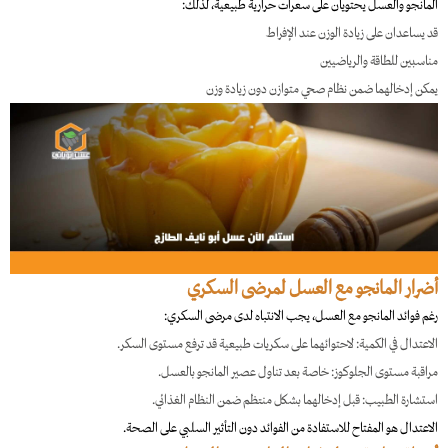
المانجو والعسل يحتويان على سعرات حرارية طبيعية، لذلك:
قد يساعدان على زيادة الوزن عند الإفراط
مناسبين للطاقة والرياضيين
يمكن إدخالهما ضمن نظام صحي متوازن دون زيادة وزن
أضرار المانجو مع العسل لمرضى السكري
رغم فوائد المانجو مع العسل، يجب الانتباه لدى مرضى السكري:
الاعتدال في الكمية: لاحتوائهما على سكريات طبيعية قد ترفع مستوى السكر.
مراقبة مستوى الجلوكوز: خاصة بعد تناول عصير المانجو بالعسل.
استشارة الطبيب: قبل إدخالهما بشكل منتظم ضمن النظام الغذائي.
الاعتدال هو المفتاح للاستفادة من الفوائد دون التأثير السلبي على الصحة.