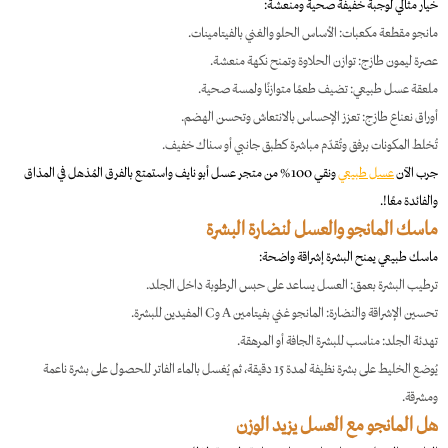
خيار مثالي لوجبة خفيفة صحية ومنعشة:
مانجو مقطعة مكعبات: الأساس الحلو والغني بالفيتامينات.
عصرة ليمون طازج: توازن الحلاوة وتمنح نكهة منعشة.
ملعقة عسل طبيعي: تضيف طعمًا متوازنًا ولمسة صحية.
أوراق نعناع طازج: تعزز الإحساس بالانتعاش وتحسن الهضم.
تُخلط المكونات برفق وتُقدّم مباشرة كطبق جانبي أو سناك خفيف.
جرب الآن
عسل طبيعي
ونقي 100% من متجر عسل أبو نايف واستمتع بالفرق المُذهل في المذاق
والفائدة معًا!.
ماسك المانجو والعسل لنضارة البشرة
ماسك طبيعي يمنح البشرة إشراقة واضحة:
ترطيب البشرة بعمق: العسل يساعد على حبس الرطوبة داخل الجلد.
تحسين الإشراقة والنضارة: المانجو غني بفيتامين A وC المفيدين للبشرة.
تهدئة الجلد: مناسب للبشرة الجافة أو المرهقة.
يُوضع الخليط على بشرة نظيفة لمدة 15 دقيقة، ثم يُغسل بالماء الفاتر للحصول على بشرة ناعمة
ومشرقة.
هل المانجو مع العسل يزيد الوزن