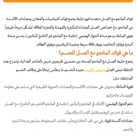
فوائد المانجو مع العسل متعددة فهو خليط يجمع فوائد الفيتامينات والمعادن ومضادات الأكسدة
من المانجو، مع خصائص العسل المضادة للبكتيريا والمُهدئة والمُعززة للطاقة، ليُشكل مزيجاً طبيعياً
يقوي المناعة، يدعم صحة الجهاز الهضمي (خاصة مع المانجو غير الناضج للبكتين)، يحسن صحة
البشرة ويقاوم التجاعيد، ويوفر طاقة سريعة ومفيدة للرياضيين ويقوي العظام.
ما هي فوائد المانجو مع العسل للجسم؟
يجمع خليط العسل مع المانجو للصحة بين مصدرين طبيعيين غنيين بالعناصر الغذائية، وتندرج هذه
الخلطة ضمن أفضل
وصفات بالعسل
مفيدة للجسم، ما ينعكس إيجابًا على وظائف الجسم
المختلفة، مثل:
تقوية المناعة:
يحتويان على مضادات الأكسدة والمضادات الحيوية الطبيعية التي تساعد على مقاومة
الفيروسات والجراثيم.
دعم الجهاز الهضمي:
الألياف في المانجو والبكتين (خاصة في المانجو الأخضر غير الناضج) مع العسل
تساعد في تحسين الهضم وتقليل الإمساك والإسهال.
مضادات أكسدة قوية:
يقي من تلف الخلايا ويحارب علامات الشيخوخة، مما يعزز صحة البشرة
والشعر.