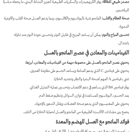
مصدر طبيعي للطاقة:
يوفر الكربوهيدرات والسكريات الطبيعية لتعزيز النشاط البدني، ما يجعله مناسبًا
للرياضيين.
صحة العظام والقلب:
المانجو غنية بالبوتاسيوم والكالسيوم، بينما يدعم العسل صحة القلب والأوعية
الدموية.
تحسين المزاج والنوم:
يمكن أن يساعد المزيج في تقليل التوتر وتحسين جودة النوم عند تناوله
باعتدال.
الفيتامينات والمعادن في عصير المانجو بالعسل
يحتوي عصير المانجو بالعسل على مجموعة مهمة من الفيتامينات والمعادن، أبرزها:
يحتوي على فيتامين C الذي يدعم المناعة ويساعد الجسم على مقاومة العدوى.
غني بـ فيتامين A المهم لصحة البشرة والنظر وتجديد الخلايا.
يوفّر فيتامين B6 الذي يساهم في دعم الأعصاب وتحسين عملية التمثيل الغذائي.
يمد الجسم بـ البوتاسيوم للمساعدة في توازن السوائل وتنظيم ضغط الدم.
يحتوي على المغنيسيوم الذي يدعم صحة العضلات ويقلل الشعور بالإجهاد.
يجمع بين مضادات الأكسدة الطبيعية من المانجو والعسل لحماية الخلايا من التلف.
فوائد المانجو مع العسل للهضم والمعدة
يساهم هذا المزيج في تحسين حركة الأمعاء بفضل الألياف الطبيعية.