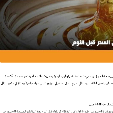
عزيز صحة الجهاز الهضمي، دعم المناعة، وترطيب البشرة بفضل خصائصه المهدئة والمضادة للأكسدة
بيعية من الطاقة لليوم التالي. إدراج عسل السدر في الروتين الليلي سواء مباشرة أو مذابًا في مشروب دافئ
 الراحة الليلية مثل:
 قدرة الجسم على مقاومة الأمراض. الانتظام في تناوله قبل النوم يعزز الدفاعات الطبيعية للجسم، مما