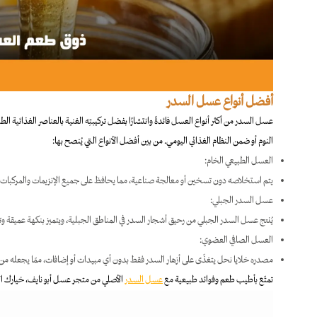
أفضل أنواع عسل السدر
عسل السدر من أكثر أنواع العسل فائدةً وانتشارًا بفضل تركيبتِه الغنية بالعناصر الغذائية الطب
النوم أو ضمن النظام الغذائي اليومي. من بين أفضل الأنواع التي يُنصح بها:
العسل الطبيعي الخام:
يتم استخلاصه دون تسخين أو معالجة صناعية، مما يحافظ على جميع الإنزيمات والمركبات ا
عسل السدر الجبلي:
يُنتج عسل السدر الجبلي من رحيق أشجار السدر في المناطق الجبلية، ويتميز بنكهة عميقة وتر
العسل الصافي العضوي:
مصدره خلايا نحل يتغذّى على أزهار السدر فقط بدون أي مبيدات أو إضافات، ممّا يجعله من أن
تمتّع بأطيب طعم وفوائد طبيعية مع
عسل السدر
الأصلي من متجر عسل أبو نايف، خيارك ال