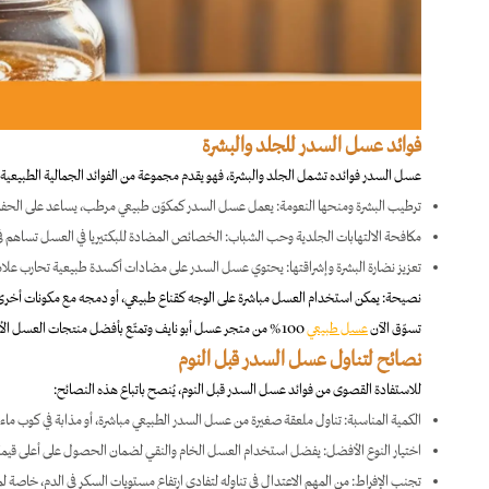
فوائد عسل السدر للجلد والبشرة
عسل السدر فوائده تشمل الجلد والبشرة، فهو يقدم مجموعة من الفوائد الجمالية الطبيعية:
ترطيب البشرة ومنحها النعومة: يعمل عسل السدر كمكوّن طبيعي مرطب، يساعد على الحفاظ ع
مكافحة الالتهابات الجلدية وحب الشباب: الخصائص المضادة للبكتيريا في العسل تساهم في
تعزيز نضارة البشرة وإشراقتها: يحتوي عسل السدر على مضادات أكسدة طبيعية تحارب علامات ال
نصيحة: يمكن استخدام العسل مباشرة على الوجه كقناع طبيعي، أو دمجه مع مكونات أخرى 
تسوّق الآن
عسل طبيعي
100% من متجر عسل أبو نايف وتمتّع بأفضل منتجات العسل الأصلي مع ضمان الجودة والطعم الطبيعي الذي تحبه العائلة كلها.
نصائح لتناول عسل السدر قبل النوم
للاستفادة القصوى من فوائد عسل السدر قبل النوم​، يُنصح باتباع هذه النصائح:
الكمية المناسبة: تناول ملعقة صغيرة من عسل السدر الطبيعي مباشرة، أو مذابة في كوب ماء
اختيار النوع الأفضل: يفضل استخدام العسل الخام والنقي لضمان الحصول على أعلى قيمة
تجنب الإفراط: من المهم الاعتدال في تناوله لتفادي ارتفاع مستويات السكر في الدم، خ