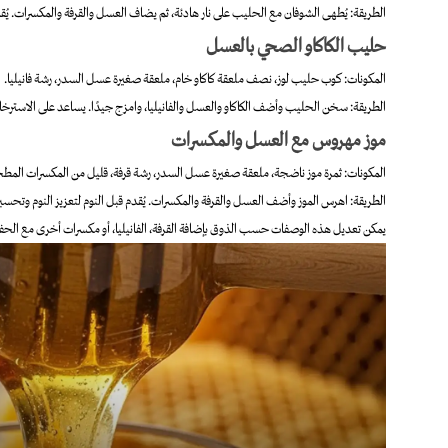
الطريقة: يُطهى الشوفان مع الحليب على نار هادئة، ثم يضاف العسل والقرفة والمكسرات. يُقدم 
حليب الكاكاو الصحي بالعسل
المكونات: كوب حليب لوز، نصف ملعقة كاكاو خام، ملعقة صغيرة عسل السدر، رشة فانيليا.
الطريقة: سخن الحليب وأضف الكاكاو والعسل والفانيليا، وامزج جيدًا. يساعد على الاسترخاء و
موز مهروس مع العسل والمكسرات
المكونات: ثمرة موز ناضجة، ملعقة صغيرة عسل السدر، رشة قرفة، قليل من المكسرات المطح
الطريقة: اهرس الموز وأضف العسل والقرفة والمكسرات. يُقدم قبل النوم لتعزيز النوم وتحس
يمكن تعديل هذه الوصفات حسب الذوق بإضافة القرفة، الفانيليا، أو مكسرات أخرى مع الحف