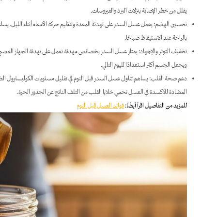
يقلل من خطر الإصابة بنزلات البرد والفيروسات.
تحسين الهضم: يعمل عسل السدر على تهدئة المعدة وتنظيم حركة الأمعاء أثناء الليل. يساعد
بالراحة عند الاستيقاظ صباحًا.
تخفيف التوتر والإجهاد: يمتاز عسل السدر بخصائص مهدئة تعمل على تهدئة الجهاز العصبي، 
ويجعل الجسم أكثر استعدادًا لليوم التالي.
دعم صحة القلب: يساهم تناول عسل السدر قبل النوم في تقليل مستويات الكوليسترول الضار
المضادة للأكسدة في العسل تحمي خلايا القلب من التلف الناتج عن الجذور الحرة.
للمزيد من التفاصيل اقرأ أيضًا:
فوائد العسل قبل النوم