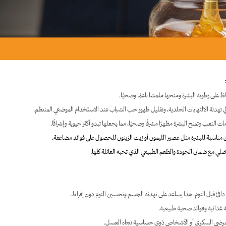
لى رطوبة البشرة ومنحها ملمسًا ناعمًا وصحيًا.
 تهدئة الالتهابات الجلدية، وتقليل ظهور حب الشباب عند الاستخدام الموضعي المنتظم.
تعب وتمنح البشرة مظهرًا مشرقًا وصحيًا، مما يجعلها تبدو أكثر حيوية وإشراقًا.
مناسبة للبشرة مثل عصير الليمون أو زيت الزيتون للحصول على فوائد مضاعفة.
 دافئ قبل النوم. هذا يساعد على تهدئة الجسم وتحسين النوم دون إفراط.
 غذائية وفوائد صحية طبيعية.
اصة لمرضى السكري أو الأشخاص ذوي حساسية تجاه العسل.