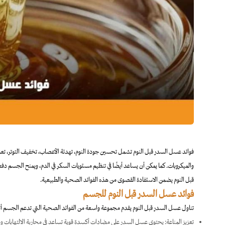
فوائد عسل السدر قبل النوم​ تشمل تحسين جودة النوم، تهدئة الأعصاب، تخفيف التوتر، ت
والميكروبات. كما يمكن أن يساعد أيضًا في تنظيم مستويات السكر في الدم، ويمنح الجسم دفعة ط
قبل النوم يضمن الاستفادة القصوى من هذه الفوائد الصحية والطبيعية.
فوائد عسل السدر قبل النوم​ للجسم
تناول عسل السدر قبل النوم يقدم مجموعة واسعة من الفوائد الصحية التي تدعم الجسم أثناء
تعزيز المناعة: يحتوي عسل السدر على مضادات أكسدة قوية تساعد في محاربة الالتهابات ودعم