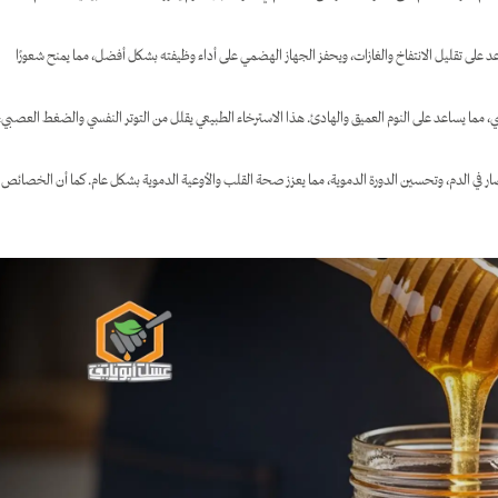
 على تقليل الانتفاخ والغازات، ويحفز الجهاز الهضمي على أداء وظيفته بشكل أفضل، مما يمنح شعورًا
مما يساعد على النوم العميق والهادئ. هذا الاسترخاء الطبيعي يقلل من التوتر النفسي والضغط العصبي،
 في الدم، وتحسين الدورة الدموية، مما يعزز صحة القلب والأوعية الدموية بشكل عام. كما أن الخصائص