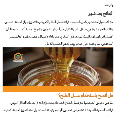
والراحة.
النتائج بعد شهر
مع الاستمرار لمدة شهر كامل، أصبحت فوائد عسل الطلح أكثر وضوحًا: تعزيز جهاز المناعة، تحسين
وظائف الجهاز الهضمي بشكل عام، والتقليل من أعراض القولون وارتجاع المعدة. كذلك، لوحظ أن
العسل آمن لمستوى السكر لدى مرضى السكري عند تناوله باعتدال، بفضل مؤشره الغلايسيمي
المنخفض، مما يجعله خيارًا صحيًا يوميًا لدعم الجسم بالكامل.
هل أنصح باستخدام عسل الطلح؟
بناءً على تجربتي الشخصية مع عسل الطلح، أنصحك بشدة بإدراجه في نظامك الغذائي اليومي.
فوائده الصحية العديدة لا تقتصر على تحسين الهضم وتهدئة المعدة، بل تمتد لتعزيز المناعة، تخفيف