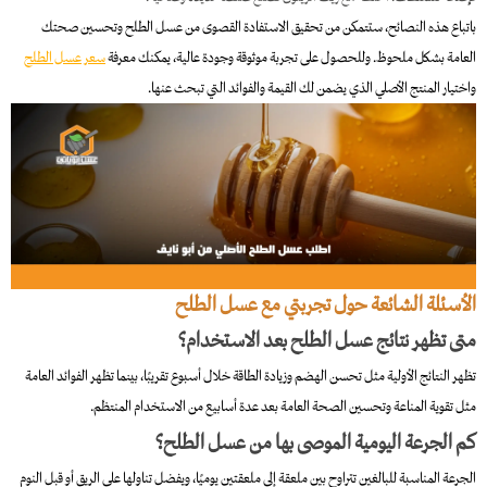
باتباع هذه النصائح، ستتمكن من تحقيق الاستفادة القصوى من عسل الطلح وتحسين صحتك
العامة بشكل ملحوظ. وللحصول على تجربة موثوقة وجودة عالية، يمكنك معرفة
سعر عسل الطلح
واختيار المنتج الأصلي الذي يضمن لك القيمة والفوائد التي تبحث عنها.
الأسئلة الشائعة حول تجربتي مع عسل الطلح
متى تظهر نتائج عسل الطلح بعد الاستخدام؟
تظهر النتائج الأولية مثل تحسن الهضم وزيادة الطاقة خلال أسبوع تقريبًا، بينما تظهر الفوائد العامة
مثل تقوية المناعة وتحسين الصحة العامة بعد عدة أسابيع من الاستخدام المنتظم.
كم الجرعة اليومية الموصى بها من عسل الطلح؟
الجرعة المناسبة للبالغين تتراوح بين ملعقة إلى ملعقتين يوميًا، ويفضل تناولها على الريق أو قبل النوم