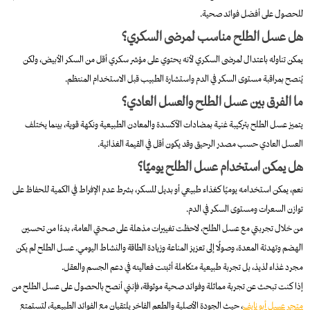
للحصول على أفضل فوائد صحية.
هل عسل الطلح مناسب لمرضى السكري؟
يمكن تناوله باعتدال لمرضى السكري لأنه يحتوي على مؤشر سكري أقل من السكر الأبيض، ولكن
يُنصح بمراقبة مستوى السكر في الدم واستشارة الطبيب قبل الاستخدام المنتظم.
ما الفرق بين عسل الطلح والعسل العادي؟
يتميز عسل الطلح بتركيبة غنية بمضادات الأكسدة والمعادن الطبيعية ونكهة قوية، بينما يختلف
العسل العادي حسب مصدر الرحيق وقد يكون أقل في القيمة الغذائية.
هل يمكن استخدام عسل الطلح يوميًا؟
نعم، يمكن استخدامه يوميًا كغذاء طبيعي أو بديل للسكر، بشرط عدم الإفراط في الكمية للحفاظ على
توازن السعرات ومستوى السكر في الدم.
من خلال تجربتي مع عسل الطلح، لاحظت تغييرات مذهلة على صحتي العامة، بدءًا من تحسين
الهضم وتهدئة المعدة، وصولًا إلى تعزيز المناعة وزيادة الطاقة والنشاط اليومي. عسل الطلح لم يكن
مجرد غذاء لذيذ، بل تجربة طبيعية متكاملة أثبتت فعاليته في دعم الجسم والعقل.
إذا كنت تبحث عن تجربة مماثلة وفوائد صحية موثوقة، فإنني أنصح بالحصول على عسل الطلح من
متجر عسل أبو نايف
، حيث الجودة الأصلية والطعم الفاخر يلتقيان مع الفوائد الطبيعية، لتستمتع