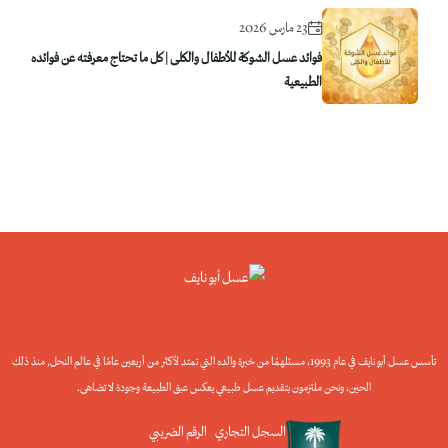
23 مارس 2026
فوائد عسل الشوكة للأطفال والكلى | كل ما تحتاج معرفته عن فوائده
الطبيعية
تأسس عسل أبو نايف في عام 1993، مستلهمًا من خبرة والده التي تمتد لأكثر من أربعين عامًا في عالم النحل, منذ ذلك
الحين، ونحن ملتزمون بتقديم عسل طبيعي يعكس عبق الطبيعة وجودة لا تضاهى.
السجل التجاري
الرقم الضريبي