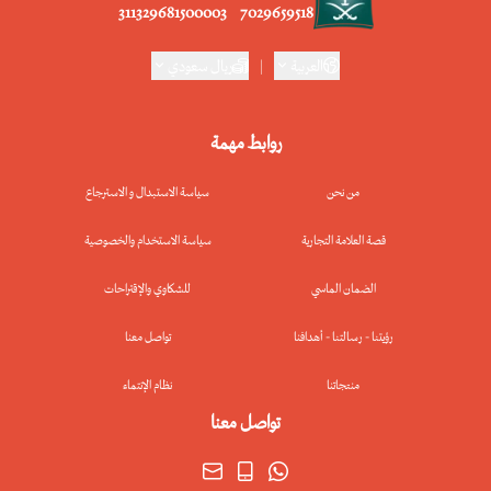
311329681500003
7029659518
العربية
|
ريال سعودي
روابط مهمة
من نحن
سياسة الاستبدال و الاسترجاع
قصة العلامة التجارية
سياسة الاستخدام والخصوصية
الضمان الماسي
للشكاوي والإقتراحات
رؤيتنا - رسالتنا - أهدافنا
تواصل معنا
منتجاتنا
نظام الإنتماء