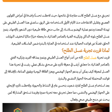
تجربتي مع عسل الطلح كانت مفاجِئة في نتائجها، حيث لاحظت تحسنًا واضحًا في أعراض القولون
العصبي وتقليل الانتفاخات منذ الأيام الأولى لاستخدامه على الريق، ساعدني هذا العسل الطبيعي على
تهدئة المعدة ودعم عملية الهضم بسلاسة، إلى جانب منحي طاقة طبيعية دون الشعور بالإجهاد. يتميز
عسل الطلح بلونه الداكن وتركيبته الغنية بالعناصر الغذائية، ما يجعله خيارًا مثاليًا لتخفيف التهابات
الحلق، فضلًا عن فوائده الجمالية عند استخدامه في العناية بالبشرة ضمن الماسكات الطبيعية.
لماذا قررت تجربة عسل الطلح؟
قررت تجربة
عسل الطلح
لأنه من أندر أنواع العسل الطبيعي ويتميز بمذاقه الفريد وتركيبه الغني
بالعناصر الغذائية، ما جعلني أرغب في معرفة تأثيره على صحتي بشكل عملي. رغبت في تجربة هذا
العسل لمعرفة كيف يمكن أن يدعم الجهاز الهضمي ويعزز الطاقة اليومية ويقوي المناعة، بالإضافة إلى
فوائده المحتملة لصحة الجهاز التنفسي والبشرة.
بعد استخدام عسل الطلح لفترة، شعرت بتحسن عام في النشاط والحيوية، ولاحظت تأثيره الإيجابي
على الجهاز الهضمي والتنفس، مما جعل تجربتي معه تجربة مميزة وفريدة تستحق المشاركة لمن
يبحث عن منتج طبيعي صحي وفعال.