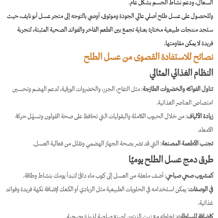
السعال، ودعم نشاط الجسم بشكل عام.
وللحصول على عسل طلح أصلي عالي الجودة وموثوق، أوصي بالتوجه إلى متجر عسل أبو نايف، حيث
ستجد منتجات طبيعية مختارة بعناية تجمع بين الطعم الفاخر والفوائد الصحية المثبتة، لتجربة
فريدة لا يمكن مقاومتها.
نصائح للاستفادة القصوى من عسل الطلح
النظام الغذائي المثالي
تناول الفواكه والخضروات الطازجة
: مثل التفاح، الجزر، والخضروات الورقية، لدعم الهضم وتحسين
امتصاص العناصر الغذائية.
زيادة الألياف
: من خلال الحبوب الكاملة والبقوليات التي تحافظ على صحة القولون وتسهّل حركة
الأمعاء.
تجنب الأطعمة المصنعة
: التي قد تضر بصحة الجهاز الهضمي وتقلل من فعالية العسل.
طرق دمج عسل الطلح يوميًا
كمشروب صحي صباحي
: أضف ملعقة من العسل إلى كوب ماء دافئ لتبدأ يومك بنشاط وطاقة.
في الوصفات
: يمكن استخدامه في الحلويات الطبيعية مثل الزبادي أو الكعك لإضافة نكهة فريدة وفوائد
غذائية.
كإضافة للسلطات
: اخلطه مع زيت الزيتون لصنع صلصة لذيذة وصحية.