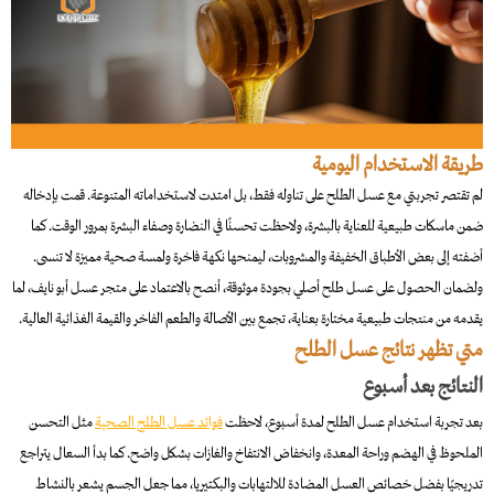
طريقة الاستخدام اليومية
لم تقتصر تجربتي مع عسل الطلح على تناوله فقط، بل امتدت لاستخداماته المتنوعة. قمت بإدخاله
ضمن ماسكات طبيعية للعناية بالبشرة، ولاحظت تحسنًا في النضارة وصفاء البشرة بمرور الوقت. كما
أضفته إلى بعض الأطباق الخفيفة والمشروبات، ليمنحها نكهة فاخرة ولمسة صحية مميزة لا تنسى.
ولضمان الحصول على عسل طلح أصلي بجودة موثوقة، أنصح بالاعتماد على متجر عسل أبو نايف، لما
يقدمه من منتجات طبيعية مختارة بعناية، تجمع بين الأصالة والطعم الفاخر والقيمة الغذائية العالية.
متي تظهر نتائج عسل الطلح
النتائج بعد أسبوع
بعد تجربة استخدام عسل الطلح لمدة أسبوع، لاحظت
فوائد عسل الطلح الصحية
مثل التحسن
الملحوظ في الهضم وراحة المعدة، وانخفاض الانتفاخ والغازات بشكل واضح. كما بدأ السعال يتراجع
تدريجيًا بفضل خصائص العسل المضادة للالتهابات والبكتيريا، مما جعل الجسم يشعر بالنشاط