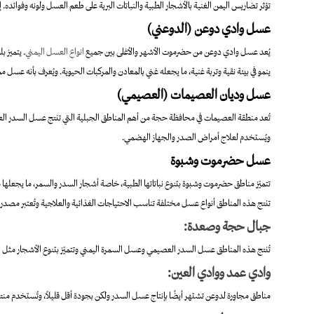
تؤثر تضاريس اليمن الغنية بالأشجار الطبية والنباتات البرية على طعم العسل ولونه وفوائده. إ
عسل وادي دوعن (الدوعني)
يُعد عسل وادي دوعن من حضرموت الأشهر والأغلى بين جميع
انواع العسل اليمني
. يتميز ب
ينمو في بيئة نقية وتربة غنية، ما يجعله غني بالمعادن والمركبات الحيوية. ويُعرف بأنه عسل مم
عسل وديان العصيمات (العصيمي)
تُعد منطقة العصيمات في محافظة حجة من أهم المناطق الجبلية التي تنتج عسل السدر العصي
ويُستخدم لعلاج أمراض الصدر والجهاز الهضمي.
عسل حضرموت وشبوة
تتميّز مناطق حضرموت وشبوة بتنوع نباتاتها الطبية، خاصة أشجار السدر والسمر، ما يجعلها 
تنتج هذه المناطق أنواع عسل مختلفة تناسب الاحتياجات الغذائية والعلاجية وتُعتبر مصدر م
جبال حجة وصعدة:
تُنتج هذه المناطق عسل السدر العصيمي وعسل السمرة اليمني وتتميّز بتنوع الأشجار مثل 
وادي عمد ووادي العين:
مناطق مجاورة لدوعن تشتهر أيضًا بإنتاج عسل السدر ولكن بجودة أقل قليلاً، وتُستخدم منت