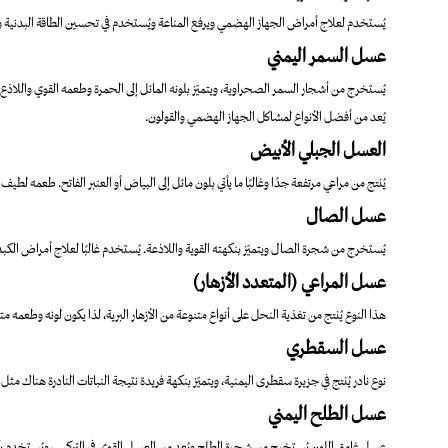
يُستخدم لعلاج أمراض الجهاز الهضمي ويرفع المناعة ويُستخدم في تحسين الطاقة البدنية 
عسل السمر اليمني
يُستخرج من أشجار السمر الصحراوية، ويتميّز بلونه المائل إلى الحمرة وطعمه القوي واللاذع قل
يُعد من أفضل الأنواع لمشاكل الجهاز الهضمي والقولون.
العسل الجبلي الأبيض
يُنتج من مراعي مرتفعة جدًا وغالبًا ما يأتي بلون مائل إلى البياض أو العنبر الفاتح. طعمه لطيف
عسل الصال
يُستخرج من شجرة الصال ويتميّز بنكهته القوية واللاذعة. يُستخدم غالبًا لعلاج أمراض الكبد،
عسل المراعي (المتعدد الأزهار)
هذا النوع يُنتج من تغذية النحل على أنواع متنوعة من الأزهار البرية، لذا يكون لونه وطعمه 
عسل السقطري
نوع نادر يُنتج في جزيرة سقطرى اليمنية، ويتميّز بنكهة فريدة نتيجة النباتات النادرة هناك مث
عسل الطلح اليمني
عسل غامق اللون يُستخرج من شجرة الطلح ويُعد من العسل القوي في التركيب ويُستخدم بكثر