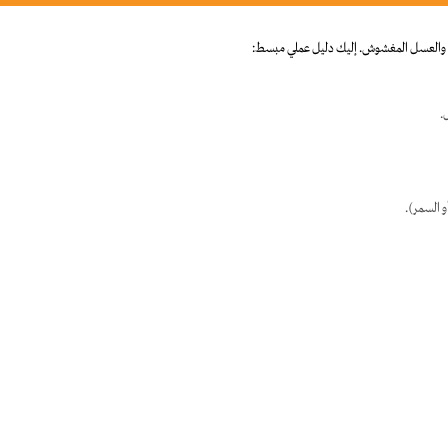
 والعسل المغشوش. إليك دليل عملي مبسط:
.
 السمر).