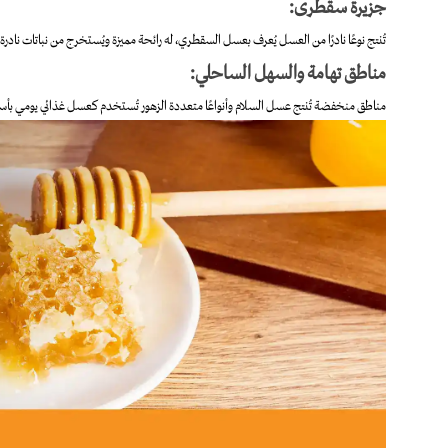
جزيرة سقطرى:
تُنتج نوعًا نادرًا من العسل يُعرف بعسل السقطري، له رائحة مميزة ويُستخرج من نباتات نادرة 
مناطق تهامة والسهل الساحلي:
مناطق منخفضة تُنتج عسل السلام وأنواعًا متعددة الزهور تُستخدم كعسل غذائي يومي بأسع