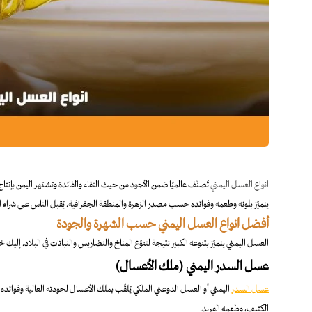
انواع العسل اليمني
تُصنَّف عالميًا ضمن الأجود من حيث النقاء والفائدة وتشتهر اليمن ب
يتميّز بلونه وطعمه وفوائده حسب مصدر الزهرة والمنطقة الجغرافية. يُقبل الناس على شراء ال
أفضل انواع العسل اليمني حسب الشهرة والجودة
العسل اليمني يتميّز بتنوعه الكبير نتيجة لتنوّع المناخ والتضاريس والنباتات في البلاد. إليك
عسل السدر اليمني (ملك الأعسال)
عسل السدر
اليمني أو العسل الدوعني الملكي يُلقّب بملك الأعسال لجودته العالية وفوائده 
الكثيف، وطعمه الفريد.