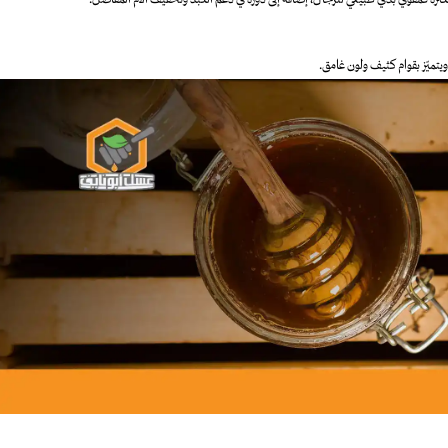
تميّز بقوام كثيف ولون غامق.