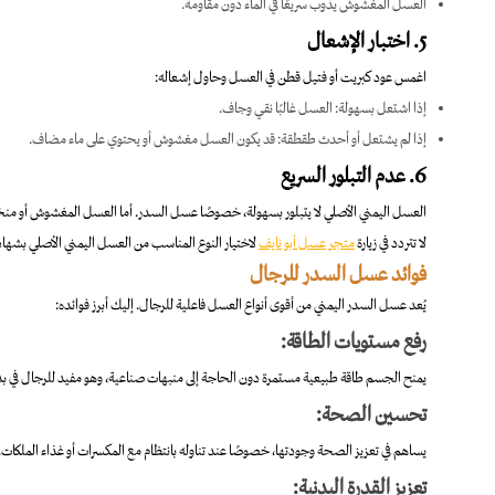
العسل المغشوش يذوب سريعًا في الماء دون مقاومة.
5. اختبار الإشعال
اغمس عود كبريت أو فتيل قطن في العسل وحاول إشعاله:
إذا اشتعل بسهولة: العسل غالبًا نقي وجاف.
إذا لم يشتعل أو أحدث طقطقة: قد يكون العسل مغشوش أو يحتوي على ماء مضاف.
6. عدم التبلور السريع
العسل اليمني الأصلي لا يتبلور بسهولة، خصوصًا عسل السدر. أما العسل المغشوش أو منخف
لا تتردد في زيارة
متجر عسل أبو نايف
لاختيار النوع المناسب من العسل اليمني الأصلي بشهاد
فوائد عسل السدر للرجال
يُعد عسل السدر اليمني من أقوى أنواع العسل فاعلية للرجال. إليك أبرز فوائده:
رفع مستويات الطاقة:
يمنح الجسم طاقة طبيعية مستمرة دون الحاجة إلى منبهات صناعية، وهو مفيد للرجال في بداية
تحسين الصحة:
يساهم في تعزيز الصحة وجودتها، خصوصًا عند تناوله بانتظام مع المكسرات أو غذاء الملكات.
تعزيز القدرة البدنية: