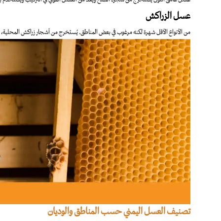
عسل الزراكش
من الأنواع الأقل شهرة لكنه مرغوب في بعض المناطق. يُستخرج من أشجار زراكش المحلية، وي
تصنيف العسل اليمني حسب المناطق والوديان