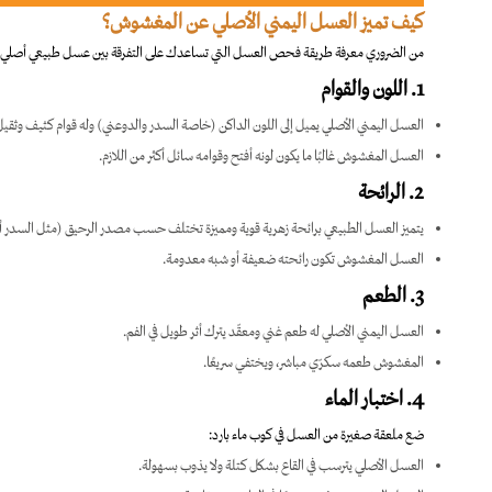
كيف تميز العسل اليمني الأصلي عن المغشوش؟
من الضروري معرفة طريقة فحص العسل التي تساعدك على التفرقة بين عسل طبيعي أصلي
1. اللون والقوام
العسل اليمني الأصلي يميل إلى اللون الداكن (خاصة السدر والدوعني) وله قوام كثيف وثقيل
العسل المغشوش غالبًا ما يكون لونه أفتح وقوامه سائل أكثر من اللازم.
2. الرائحة
يتميز العسل الطبيعي برائحة زهرية قوية ومميزة تختلف حسب مصدر الرحيق (مثل السدر أو
العسل المغشوش تكون رائحته ضعيفة أو شبه معدومة.
3. الطعم
العسل اليمني الأصلي له طعم غني ومعقّد يترك أثر طويل في الفم.
المغشوش طعمه سكرّي مباشر، ويختفي سريعًا.
4. اختبار الماء
ضع ملعقة صغيرة من العسل في كوب ماء بارد:
العسل الأصلي يترسب في القاع بشكل كتلة ولا يذوب بسهولة.