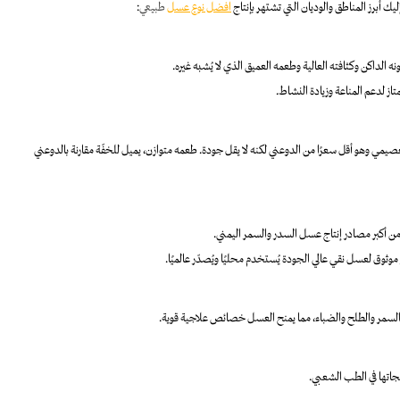
ليك أبرز المناطق والوديان التي تشتهر بإنتاج
افضل نوع عسل
طبيعي
:
لونه الداكن وكثافته العالية وطعمه العميق الذي لا يُشبه غيره.
تاز لدعم المناعة وزيادة النشاط.
مي وهو أقل سعرًا من الدوعني لكنه لا يقل جودة. طعمه متوازن، يميل للخفّة مقارنة بالدوعني
من أكبر مصادر إنتاج عسل السدر والسمر اليمني.
وثوق لعسل نقي عالي الجودة يُستخدم محليًا ويُصدّر عالميًا.
السمر والطلح والضباء، مما يمنح العسل خصائص علاجية قوية.
جاتها في الطب الشعبي.