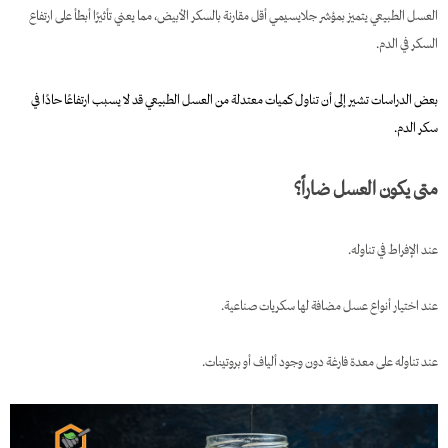
العسل الطبيعي يتميز بمؤشر جلايسيمي أقل مقارنة بالسكر الأبيض، مما يعني تأثيرًا أبطأ على ارتفاع
السكر في الدم.
بعض الدراسات تشير إلى أن تناول كميات معتدلة من العسل الطبيعي قد لا يسبب ارتفاعًا حادًا في
سكر الدم.
متى يكون العسل ضاراً؟
عند الإفراط في تناوله.
عند اختيار أنواع عسل مضافة لها سكريات صناعية.
عند تناوله على معدة فارغة دون وجود ألياف أو بروتينات.