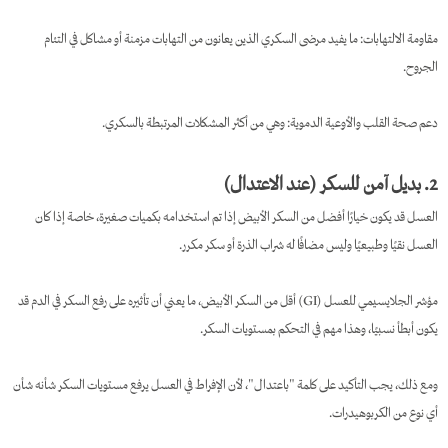
مقاومة الالتهابات: ما يفيد مرضى السكري الذين يعانون من التهابات مزمنة أو مشاكل في التئام
الجروح.
دعم صحة القلب والأوعية الدموية: وهي من أكثر المشكلات المرتبطة بالسكري.
2. بديل آمن للسكر (عند الاعتدال)
العسل قد يكون خيارًا أفضل من السكر الأبيض إذا تم استخدامه بكميات صغيرة، خاصة إذا كان
العسل نقيًا وطبيعيًا وليس مضافًا له شراب الذرة أو سكر مكرر.
مؤشر الجلايسيمي للعسل (GI) أقل من السكر الأبيض، ما يعني أن تأثيره على رفع السكر في الدم قد
يكون أبطأ نسبيًا، وهذا مهم في التحكم بمستويات السكر.
ومع ذلك، يجب التأكيد على كلمة "باعتدال"، لأن الإفراط في العسل يرفع مستويات السكر شأنه شأن
أي نوع من الكربوهيدرات.