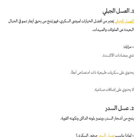
1. العسل الجبلي
العسل الجبلي
يُعتبر من أفضل الخيارات لمرضى السكري، فهو يُنتج من رحيق أزهار تنمو في الجبال
البعيدة عن الملوثات والمبيدات.
» مزاياه:
غني بمضادات الأكسدة.
يحتوي على سكريات طبيعية ذات امتصاص أبطأ.
لا يحتوي على إضافات صناعية.
2. عسل السدر
ينتج من أشجار السدر، ويتميز بلونه الداكن ونكهته القوية.
» لماذا يناسب
عسل السدر
مرضى السكري؟