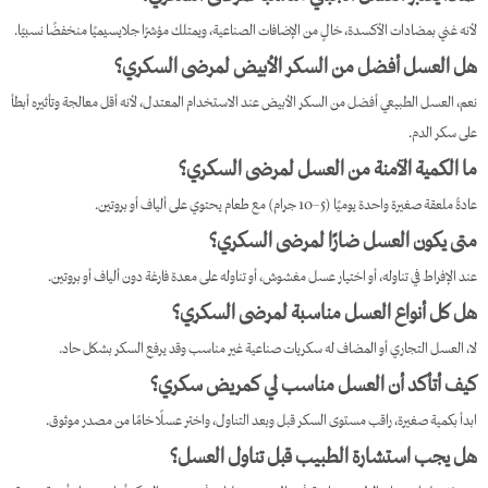
لأنه غني بمضادات الأكسدة، خالٍ من الإضافات الصناعية، ويمتلك مؤشرًا جلايسيميًا منخفضًا نسبيًا.
هل العسل أفضل من السكر الأبيض لمرضى السكري؟
نعم، العسل الطبيعي أفضل من السكر الأبيض عند الاستخدام المعتدل، لأنه أقل معالجة وتأثيره أبطأ
على سكر الدم.
ما الكمية الآمنة من العسل لمرضى السكري؟
عادةً ملعقة صغيرة واحدة يوميًا (5–10 جرام) مع طعام يحتوي على ألياف أو بروتين.
متى يكون العسل ضارًا لمرضى السكري؟
عند الإفراط في تناوله، أو اختيار عسل مغشوش، أو تناوله على معدة فارغة دون ألياف أو بروتين.
هل كل أنواع العسل مناسبة لمرضى السكري؟
لا، العسل التجاري أو المضاف له سكريات صناعية غير مناسب وقد يرفع السكر بشكل حاد.
كيف أتأكد أن العسل مناسب لي كمريض سكري؟
ابدأ بكمية صغيرة، راقب مستوى السكر قبل وبعد التناول، واختر عسلًا خامًا من مصدر موثوق.
هل يجب استشارة الطبيب قبل تناول العسل؟