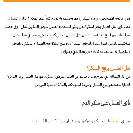
يعاني ملايين الأشخاص من داء السكري، مما يجعلهم يترددون كثيراً عند التفكير في تناول العسل،
متسائلين: هل العسل يرفع السكر؟، هل يمكن استخدام العسل لمرضى السكري بأمان؟. وفي خضم
هذا القلق، تبرز أنواع معينة من العسل مثل العسل الجبلي كخيار صحي ومفيد. في هذا المقال
سنكشف لك عن افضل عسل لمرضى السكري، ونوضح العلاقة بين العسل والسكري، ونعرض
بالتفصيل كل ما تحتاجه لاتخاذ قرار غذائي ذكي ومتوازن.
هل العسل يرفع السكر؟
من أكثر الأسئلة التي تُطرح عند الحديث عن العسل لمرضى السكري هو: هل العسل يرفع السكر؟.
الإجابة تعتمد على نوع العسل، وطريقة استهلاكه، والحالة الصحية للمريض.
تأثير العسل على سكر الدم
يحتوي
العسل
على الجلوكوز والفركتوز، وهما نوعان من السكريات الطبيعية.