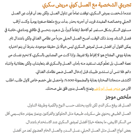
تجربتي الشخصية مع العسل كوني مريض سكري
عندما شُخصت بمرض السكري، توقفت تماماً عن تناول العسل. ولكن بعد أن قرأت عن العسل
الجبلي وخصائصه المفيدة، قررت أن أجربه بحذر. بدأت بربع ملعقة صغيرة يومياً، وكنت أراقب
مستوى السكر بشكل مستمر. لم ألاحظ ارتفاعاً كبيراً، بل شعرت بتحسن في طاقتي ومناعتي، خاصة في
فصل الشتاء. ومنذ ذلك الوقت، أصبح العسل الجبلي جزءاً من نظامي الغذائي ولكن باعتدال تام.
يمكن القول أن افضل عسل لمرضى السكري ليس خيالًا بل حقيقة موجودة، بشرط أن يتم اختياره
بعناية ووعي. المفتاح هو: لا إفراط ولا تفريط. وإذا كنت من المصابين بالسكري، لا تحرم نفسك من
نعمة العسل، بل تعلّم كيف تستفيد منه بأمان. العسل والسكري قد يتعايشان، ولكن بعقلانية وانتباه
دائم. فلا تنس أن تستشير طبيبك قبل إدخال العسل ضمن نظامك الغذائي.
اكتشف منتجاتنا المختارة بعناية والمضمونة 100%، واحصل على خصم خاص لأول طلب، اطلب
الآن من
متجر عسل ابو نايف
وتمتع بالعسل بدون قلق على صحتك.
ملخص موجز
العسل قد يرفع سكر الدم، لكن تأثيره يختلف حسب النوع والكمية وطريقة التناول.
العسل الطبيعي يحتوي على سكريات طبيعية مثل الجلوكوز والفركتوز، ويتميّز بمؤشر جلايسيمي أقل
من السكر الأبيض، ما يجعله خيارًا أفضل لمرضى السكري عند الاستخدام باعتدال.
بعض أنواع العسل مثل العسل الجبلي، عسل السدر، والعسل الخام العضوي تُعد من أفضل