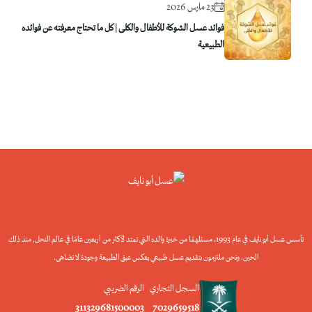
23 مارس 2026
فوائد عسل الشوكة للأطفال والكلى | كل ما تحتاج معرفته عن فوائده
الطبيعية
تأسس عسل أبو نايف في عام 1993، مستلهمًا من خبرة والده التي تمتد لأكثر من أربعين عامًا في عالم النحل, منذ ذلك
الحين، ونحن ملتزمون بتقديم عسل طبيعي يعكس عبق الطبيعة وجودة لا تضاهى.
السجل التجاري
الرقم الضريبي
311329681500003
7029659518