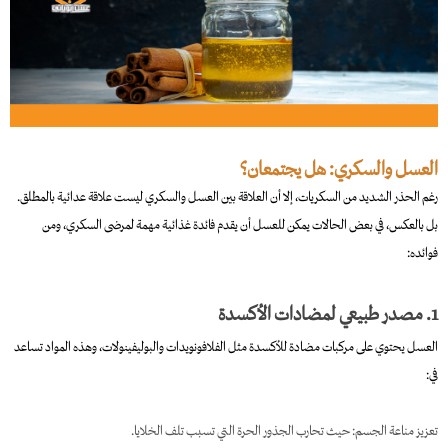
العسل والسكري: هل يجتمعان؟
رغم الحذر الشديد من السكريات، إلا أن العلاقة بين العسل والسكري ليست علاقة عدائية بالمطلق.
بل بالعكس، في بعض الحالات يمكن للعسل أن يقدم فائدة غذائية مهمة لمرضى السكري، ومن
فوائده:
1. مصدر طبيعي لمضادات الأكسدة
العسل يحتوي على مركبات مضادة للأكسدة مثل الفلافونويدات والبوليفينولات، وهذه المواد تساعد
في:
تعزيز مناعة الجسم: حيث تحارب الجذور الحرة التي تسبب تلف الخلايا.