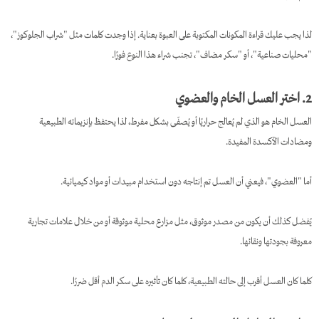
لذا يجب عليك قراءة المكونات المكتوبة على العبوة بعناية. إذا وجدت كلمات مثل "شراب الجلوكوز"،
"محليات صناعية"، أو "سكر مضاف"، تجنب شراء هذا النوع فورًا.
2. اختر العسل الخام والعضوي
العسل الخام هو الذي لم يُعالج حراريًا أو يُصفّى بشكل مفرط، لذا يحتفظ بإنزيماته الطبيعية
ومضادات الأكسدة المفيدة.
أما "العضوي"، فيعني أن العسل تم إنتاجه دون استخدام مبيدات أو مواد كيميائية.
يُفضل كذلك أن يكون من مصدر موثوق، مثل مزارع محلية موثوقة أو من خلال علامات تجارية
معروفة بجودتها ونقائها.
كلما كان العسل أقرب إلى حالته الطبيعية، كلما كان تأثيره على سكر الدم أقل ضررًا.