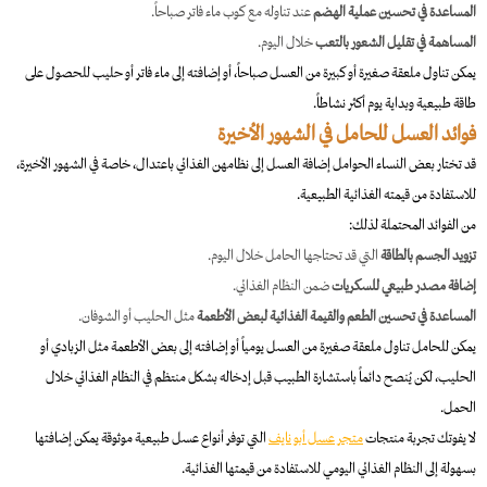
المساعدة في تحسين عملية الهضم
عند تناوله مع كوب ماء فاتر صباحاً.
المساهمة في تقليل الشعور بالتعب
خلال اليوم.
يمكن تناول ملعقة صغيرة أو كبيرة من العسل صباحاً، أو إضافته إلى ماء فاتر أو حليب للحصول على
طاقة طبيعية وبداية يوم أكثر نشاطاً.
فوائد العسل للحامل في الشهور الأخيرة
قد تختار بعض النساء الحوامل إضافة العسل إلى نظامهن الغذائي باعتدال، خاصة في الشهور الأخيرة،
للاستفادة من قيمته الغذائية الطبيعية.
من الفوائد المحتملة لذلك:
تزويد الجسم بالطاقة
التي قد تحتاجها الحامل خلال اليوم.
إضافة مصدر طبيعي للسكريات
ضمن النظام الغذائي.
المساعدة في تحسين الطعم والقيمة الغذائية لبعض الأطعمة
مثل الحليب أو الشوفان.
يمكن للحامل تناول ملعقة صغيرة من العسل يومياً أو إضافته إلى بعض الأطعمة مثل الزبادي أو
الحليب، لكن يُنصح دائماً باستشارة الطبيب قبل إدخاله بشكل منتظم في النظام الغذائي خلال
الحمل.
لا يفوتك تجربة منتجات
متجر عسل أبو نايف
التي توفر أنواع عسل طبيعية موثوقة يمكن إضافتها
بسهولة إلى النظام الغذائي اليومي للاستفادة من قيمتها الغذائية.