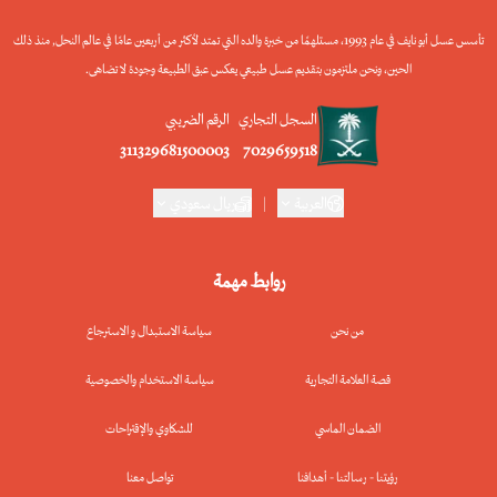
تأسس عسل أبو نايف في عام 1993، مستلهمًا من خبرة والده التي تمتد لأكثر من أربعين عامًا في عالم النحل, منذ ذلك
الحين، ونحن ملتزمون بتقديم عسل طبيعي يعكس عبق الطبيعة وجودة لا تضاهى.
السجل التجاري
الرقم الضريبي
311329681500003
7029659518
العربية
|
ريال سعودي
روابط مهمة
من نحن
سياسة الاستبدال و الاسترجاع
قصة العلامة التجارية
سياسة الاستخدام والخصوصية
الضمان الماسي
للشكاوي والإقتراحات
رؤيتنا - رسالتنا - أهدافنا
تواصل معنا