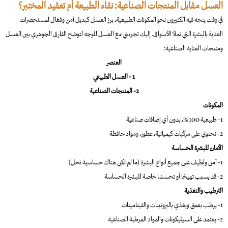
العسل مقابل المنتجات الصناعية: نقاء الطبيعة أم تعقيد المختبر؟
في وقت يتجه فيه الكثيرون نحو المكونات الطبيعية، برز العسل كبديل آمن وفعّال لمستحضرات
العناية بالبشرة التي تملأ الأسواق. إليك
تجربتي مع العسل للوجه ل
توضح الفارق الجوهري بين العسل
ومنتجات العناية الصناعية:
العنصر
1 - العسل الطبيعي
2- المنتجات الصناعية
المكونات
1- طبيعية 100%، بدون أي إضافات صناعية
2- تحتوي على مركّبات كيميائية، عطور، ومواد حافظة
الأمان للبشرة الحساسة
1- آمن ولطيف على جميع أنواع البشرة (ما لم تكن هناك حساسية نحل)
2- قد يسبب تهيجًا أو تحسسًا خاصة للبشرة الحساسة
الترطيب والتغذية
1- يرطب بعمق ويغذي بالبروتينات والفيتامينات
2- يعتمد على السيليكونات والمواد المرطبة الصناعية