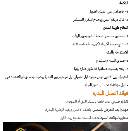
التكلفة
1- اقتصادي على المدى الطويل
2- غالبًا مرتفع الثمن ويحتاج للتكرار المستمر
النتائج طويلة المدى
1- تحسين مستمر لصحة البشرة بمرور الوقت
2- نتائج سريعة لكن قد تكون سطحية ومؤقتة
الاستدامة والبيئة
1- صديق للبيئة ومستدام
2- يُنتج بعمليات صناعية قد تكون ضارة بيئيًا
اختيارك بين الاثنين ليس مجرد قرار تجميلي، بل هو خيار بين العناية ببشرتك بصدق، أو الاعتماد على
حلول مؤقتة لا تخاطب عمق الجلد.
فوائد العسل للبشرة
تقشير طبيعي
: عند خلطه بالسكر البني أو الشوفان.
مهدئ بعد التعرض للشمس
: يلطّف الاحمرار ويعيد الرطوبة للبشرة.
محارب للهالات السوداء
: عند استخدامه مع زيت اللوز.