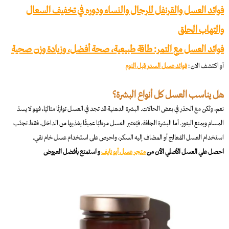
فوائد العسل والقرنفل للرجال والنساء ودوره في تخفيف السعال
والتهاب الحلق
فوائد العسل مع التمر​: طاقة طبيعية، صحة أفضل، وزيادة وزن صحية
أو اكتشف الان :
فوائد عسل السدر قبل النوم
هل يناسب العسل كل أنواع البشرة؟
نعم، ولكن مع الحذر في بعض الحالات. البشرة الدهنية قد تجد في العسل توازنًا مثاليًا، فهو لا يسدّ
المسام ويمنع البثور. أما البشرة الجافة، فيُعتبر العسل مرطبًا عميقًا يغذيها من الداخل. فقط تجنّب
استخدام العسل المُعالج أو المضاف إليه السكر، واحرص على استخدام عسل خام نقي.
احصل علي العسل الأصلي الأن من
متجر عسل أيو نايف
و استمتع بأفضل العروض