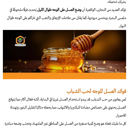
بشرتك تتحمله.
تؤكد العديد من التجارب الواقعية أن
وضع العسل على الوجه طوال الليل
يُحدث فرقًا ملحوظًا في
ملمس البشرة، ويحسّن مرونتها، كما يقلل من علامات الإرهاق والتعب التي تتراكم على الوجه طوال
النهار.
فوائد العسل للوجه لحب الشباب
لمن يعانون من حب الشباب، قد يبدو استخدام العسل غريبًا في البداية، لكنه فعّال أكثر مما يُتوقع.
العسل يحتوي على خصائص مضادة للبكتيريا والالتهاب، مما يجعله مثاليًا لتقليل البثور، وتهدئة
الاحمرار.
كل ما عليك فعله هو وضع كمية صغيرة من العسل على المناطق غير الملتهبة، وتجنّب وضعه مباشرة