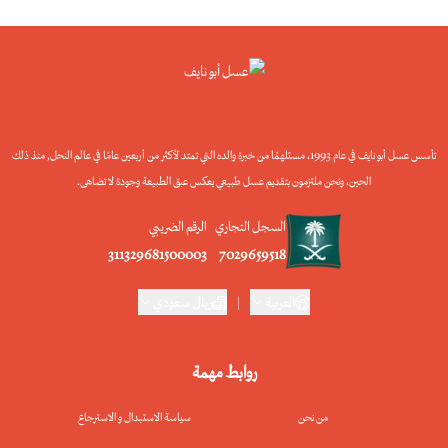
تأسس عسل أبو نايف في عام 1993، مستلهمًا من خبرة والده التي تمتد لأكثر من أربعين عامًا في عالم النحل, منذ ذلك
الحين، ونحن ملتزمون بتقديم عسل طبيعي يعكس عبق الطبيعة وجودة لا تضاهى.
السجل التجاري
الرقم الضريبي
311329681500003
7029659518
العربية
|
ريال سعودي
روابط مهمة
من نحن
سياسة الاستبدال و الاسترجاع