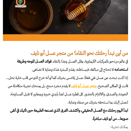
من أين تبدأ رحلتك نحو النقاء؟ من متجر عسل أبو نايف
في عالم مزدحم بالمركبات الكيماوية، يظل العسل وعدًا بالنقاء.
فوائد العسل للوجه وطريقة
استخدامه
لا تحتاج إلى مبالغة، فببساطته، يقدّم للبشرة غذاءً وعناية لا تضاهى.
إذا كنت تبحث عن عسل نقي فعلاً، عسل يُلامس بشرتك كما لو أنه خرج للتو من قلب خلية نحل...
فأنت في المكان الصحيح.
متجر عسل أبو نايف
لا يقدم مجرد منتج، بل يمنحك تجربة متكاملة من
الجودة، والصدق، والالتزام بالجذور. كل قطرة عسل تُعبّأ بأيدي خبيرة وبمعايير لا تقبل المساومة،
لنصل إليك بما تستحقه بشرتك من صفاء وعناية.
ابدأ اليوم رحلتك مع العسل الحقيقي، واكتشف الفرق الذي تصنعه الطبيعة حين تأتيك في أنقى
صورها... من أبو نايف مباشرةً.
يمكنك تجربة :