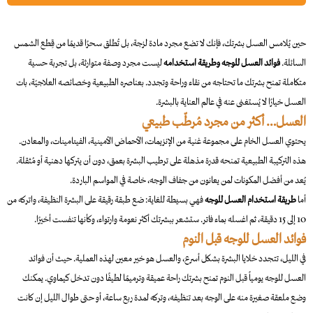
حين يُلامس العسل بشرتك، فإنك لا تضع مجرد مادة لزجة، بل تُطلق سحرًا قديمًا من قِطع الشمس
السائلة.
فوائد العسل للوجه وطريقة استخدامه
ليست مجرد وصفة متوارثة، بل تجربة حسية
متكاملة تمنح بشرتك ما تحتاجه من نقاء وراحة وتجدد. بعناصره الطبيعية وخصائصه العلاجيّة، بات
العسل خيارًا لا يُستغنى عنه في عالم العناية بالبشرة.
العسل… أكثر من مجرد مُرطّب طبيعي
يحتوي العسل الخام على مجموعة غنية من الإنزيمات، الأحماض الأمينية، الفيتامينات، والمعادن.
هذه التركيبة الطبيعية تمنحه قدرة مذهلة على ترطيب البشرة بعمق، دون أن يتركها دهنية أو مُثقلة.
يُعد من أفضل المكونات لمن يعانون من جفاف الوجه، خاصة في المواسم الباردة.
أما
طريقة استخدام العسل للوجه
فهي بسيطة للغاية: ضع طبقة رقيقة على البشرة النظيفة، واتركه من
10 إلى 15 دقيقة، ثم اغسله بماء فاتر. ستشعر ببشرتك أكثر نعومة وارتواء، وكأنها تنفست أخيرًا.
فوائد العسل للوجه قبل النوم
في الليل، تتجدد خلايا البشرة بشكل أسرع، والعسل هو خير معين لهذه العملية. حيث أن
فوائد
العسل للوجه يومياً
قبل النوم تمنح بشرتك راحة عميقة وترميمًا لطيفًا دون تدخل كيماوي. يمكنك
وضع ملعقة صغيرة منه على الوجه بعد تنظيفه، وتركه لمدة ربع ساعة، أو حتى طوال الليل إن كانت