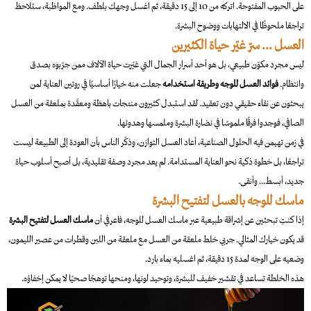
على الحبوب المفتوحة. اتركه من 10 إلى 15 دقيقة، ثم اغسل وجهك بلطف. ومع المواظبة، ستلاحظ
تراجعًا ملحوظًا في الالتهابات ووضوح البشرة.
العسل ... سرّ غيّر حياة الكثيرين
ليس مجرد مكوّن طبيعي، بل هو أحد أسرار الجمال التي غيّرت حياة الآلاف ممن جرّبوه بصدق
وانتظام.
فوائد العسل للوجه وطريقة استخدامه
جعلت منه خيارًا أساسيًا في روتين العناية لمن
يبحثون عن نقاء حقيقي دون تعقيد. لقد استبدل كثيرون منتجات باهظة ومعقّدة بملعقة من العسل
الصافي، فوجدوا فرقًا ملموسًا في نضارة البشرة وملمسها وهدوئها.
في زمن تهيمن فيه الحلول الصناعية، أعاد العسل التوازن، وذكّر الناس بأن العودة إلى الطبيعة ليست
تراجعًا، بل خطوة ذكية نحو العناية المستدامة. لم يعد مجرد وصفة تقليدية، بل أصبح أسلوب حياة
جديد، أبسط... وأنقى.
ماسك للوجه بالعسل لتفتيح البشرة
إذا كنتِ تبحثين عن إشراقة طبيعية عبر ماسك العسل للوجه، فاعرفي أن
ماسك العسل لتفتيح البشرة
قد يكون خيارك المثالي. جربي خلط ملعقة من العسل مع ملعقة من اللبن وقطرات من عصير الليمون،
وضعيه على الوجه لمدة 15 دقيقة، ثم اغسليه بماء بارد.
هذه الخلطة تساعد في تقشير خفيف للبشرة، وتوحيد لونها، ومنحها توهجًا صحيًا لا يمكن إخفاؤه.