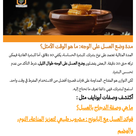
مدة وضع العسل على الوجه: ما هو الوقت الأمثل؟
المدة المثالية تعتمد على نوع بشرتك. للبشرة الحساسة، يكفي 10 دقائق، أما للبشرة العادية فيمكن
تركه حتى 20 دقيقة. البعض يفضلون
وضع العسل على الوجه طوال الليل
، شرط التأكد من عدم
تحسس البشرة.
لكن التوازن هو المفتاح. المداومة على فترات قصيرة أفضل من الاستخدام المفرط في وقت واحد.
استمع لبشرتك، فهي دائمًا تعرف ما تحتاج إليه.
أكتشف وصفات أبونايف مثل :
ما هي وصفة الدجاج بالعسل؟
فوائد العسل مع البابونج : مشروب طبيعي لتعزيز المناعة، النوم،
والهضم