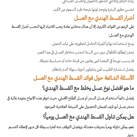
زيادة التركيز وتلاشي الشعور بالخمول والكسل الصباحي.
تحسن مظهر البشرة وتوحد لونها نتيجة طرد السموم من الكبد.
أضرار القسط الهندي مع العسل
على الرغم من الفوائد الكبيرة، إلا أن هناك محاذير هامة يجب الانتباه إليها لتجنب أضرار القسط
الهندي مع العسل:
يمنع استخدامه نهائياً للمرأة الحامل لخطورته على ثبات الحمل.
يُحذر إعطاؤه للأطفال دون سن السنة لتجنب مخاطر العسل في هذا العمر.
قد يسبب تهيجاً في المعدة لمن يعانون من قرحة حادة أو حساسية مفرطة.
يفضل استشارة الطبيب لمن يتناولون أدوية سيولة الدم بانتظام.
الأسئلة الشائعة حول فوائد القسط الهندي مع العسل
ما هو افضل نوع عسل يخلط مع القسط الهندي؟
يُفضل دائماً استخدام عسل السدر أو عسل الطلح الأصلي، حيث تتوفر هذه الأنواع بجودة عالية في
متجر عسل أبو نايف لضمان الحصول على النتيجة العلاجية المرجوة.
هل يمكن تناول القسط الهندي مع العسل يومياً؟
نعم، يمكن تناوله يومياً بجرعات معتدلة، ويفضل التوقف عنه لفترة بسيطة كل شهر لإعطاء الجسم
راحة.