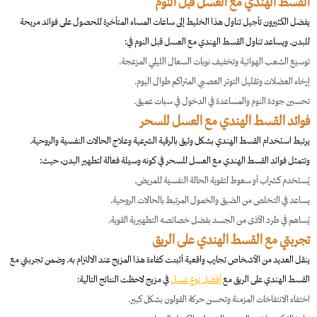
القسط الهندي مع العسل قبل النوم
يفضل الكثيرون تأجيل تناول هذا الخليط إلى ساعات المساء المتأخرة للحصول على فوائد مريحة
للبدن. ويساعد تناول القسط الهندي مع العسل قبل النوم في:
توسيع الشعب الهوائية وتخفيف نوبات السعال الليلي المزعجة.
إرخاء العضلات وتقليل التوتر العصبي المتراكم طوال اليوم.
تحسين جودة النوم والمساعدة في الدخول في سبات عميق.
فوائد القسط الهندي مع العسل للسحر
يرتبط استخدام القسط الهندي بشكل وثيق بالرقية الشرعية وعلاج الحالات النفسية والروحية.
وتتمثل فوائد القسط الهندي مع العسل للسحر في كونه وسيلة فعالة لتطهير البدن، حيث:
يُستخدم كشراب أو سعوط لتقوية الحالة النفسية للمريض.
يساعد في التخلص من الضيق والخمول المرتبط بالحالات الروحية.
يُساهم في طرد الأذى من الجسد بفضل خصائصه التطهيرية القوية.
تجربتي مع القسط الهندي على الريق
ينقل العديد من الأشخاص تجارب واقعية أثبتت كفاءة هذا المزيج عند الالتزام به. وضمن تجربتي مع
القسط الهندي على الريق مع
أفضل نوع عسل
في مزيج لاحظت النتائج التالية:
اختفاء الانتفاخات المزمنة وتحسن حركة القولون بشكل كبير.