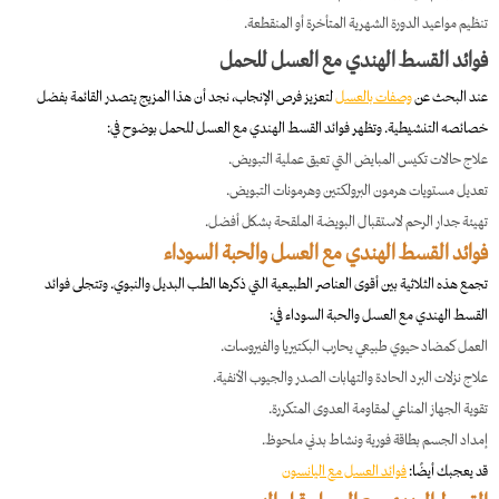
تنظيم مواعيد الدورة الشهرية المتأخرة أو المنقطعة.
فوائد القسط الهندي مع العسل للحمل
عند البحث عن
وصفات بالعسل
لتعزيز فرص الإنجاب، نجد أن هذا المزيج يتصدر القائمة بفضل
خصائصه التنشيطية. وتظهر فوائد القسط الهندي مع العسل للحمل بوضوح في:
علاج حالات تكيس المبايض التي تعيق عملية التبويض.
تعديل مستويات هرمون البرولكتين وهرمونات التبويض.
تهيئة جدار الرحم لاستقبال البويضة الملقحة بشكل أفضل.
فوائد القسط الهندي مع العسل والحبة السوداء
تجمع هذه الثلاثية بين أقوى العناصر الطبيعية التي ذكرها الطب البديل والنبوي. وتتجلى فوائد
القسط الهندي مع العسل والحبة السوداء في:
العمل كمضاد حيوي طبيعي يحارب البكتيريا والفيروسات.
علاج نزلات البرد الحادة والتهابات الصدر والجيوب الأنفية.
تقوية الجهاز المناعي لمقاومة العدوى المتكررة.
إمداد الجسم بطاقة فورية ونشاط بدني ملحوظ.
قد يعجبك أيضًا:
فوائد العسل مع اليانسون​