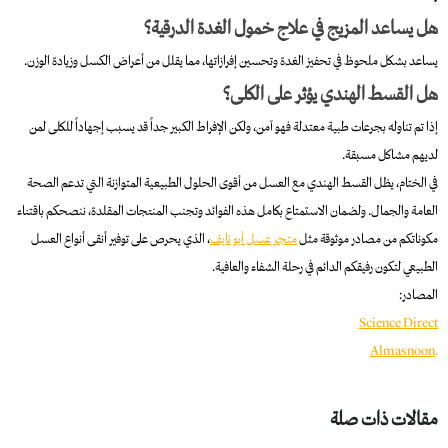
هل يساعد المزيج في علاج خمول الغدة الدرقية؟
يساعد بشكل ملحوظ في تحفيز الغدة وتحسين إفرازاتها، مما يقلل من أعراض الكسل وزيادة الوزن.
هل القسط الهندي يؤثر على الكلى؟
إذا تم تناوله بجرعات طبية معتدلة فهو آمن، ولكن الإفراط الكبير جداً قد يسبب إجهاداً للكلى لمن
لديهم مشاكل مسبقة.
في الختام، يظل القسط الهندي مع العسل من أقوى الحلول الطبيعية المتوازنة التي تدعم الصحة
العامة والجمال. ولضمان الاستمتاع بكامل هذه الفوائد وتجنب المنتجات المقلدة، ننصحكم باقتناء
مكوناتكم من مصادر موثوقة مثل
متجر عسل أبو نايف
، الذي يحرص على توفير أنقى أنواع العسل
الطبيعي لتكون رفيقكم الدائم في رحلة الشفاء والعافية.
المصادر:
Science Direct
Almasnoon
.
مقالات ذات صلة