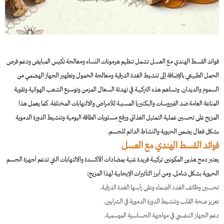
فوائد القسط الهندي مع العسل تشمل تنظيم هرمونات النساء ومعالجة تكيس المبايض ودعم فرص
الحمل الطبيعي بالإضافة إلى تنشيط الغدة الدرقية ومعالجة الخمول وتطهير الجهاز الهضمي من
السموم والديدان. وتساهم هذه التركيبة في تهدئة السعال المزمن وتوسيع الشعب الهوائية وتقوية
المناعة العامة ضد الفيروسات والبكتيريا المسببة للأمراض والالتهابات المختلفة. كما يعمل هذا
المزيج على تحسين عملية التمثيل الغذائي ورفع مستويات الطاقة اليومية وتنشيط الدورة الدموية
بشكل فعال يضمن الحيوية والنشاط الدائم للجسم.
فوائد القسط الهندي مع العسل
يعتبر دمج هذين المكونين تركيبة فريدة غنية بمضادات الأكسدة والالتهابات التي تدعم أجهزة الجسم
الحيوية بشكل شامل. ومن أبرز التأثيرات الإيجابية لهذا المزيج:
تحسين وظائف الغدد الصماء وعلى رأسها الغدة الدرقية.
تعزيز صحة القلب وتنشيط الدورة الدموية في الشرايين.
دعم الجهاز التنفسي في مواجهة الحساسية الموسمية.