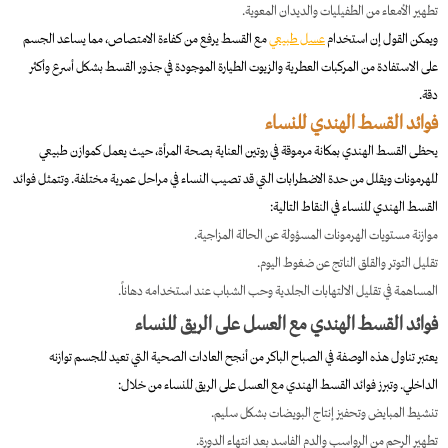
تطهير الأمعاء من الطفيليات والديدان المعوية.
ويمكن القول إن استخدام
عسل طبيعي
مع القسط يرفع من كفاءة الامتصاص، مما يساعد الجسم
على الاستفادة من المركبات العطرية والزيوت الطيارة الموجودة في جذور القسط بشكل أسرع وأكثر
دقة.
فوائد القسط الهندي للنساء
يحظى القسط الهندي بمكانة مرموقة في روتين العناية بصحة المرأة، حيث يعمل كموازن طبيعي
للهرمونات ويقلل من حدة الاضطرابات التي قد تصيب النساء في مراحل عمرية مختلفة. وتتمثل فوائد
القسط الهندي للنساء في النقاط التالية:
موازنة مستويات الهرمونات المسؤولة عن الحالة المزاجية.
تقليل التوتر والقلق الناتج عن ضغوط اليوم.
المساهمة في تقليل الالتهابات الجلدية وحب الشباب عند استخدامه دهاناً.
فوائد القسط الهندي مع العسل على الريق للنساء
يعتبر تناول هذه الوصفة في الصباح الباكر من أنجح العادات الصحية التي تعيد للجسم توازنه
الداخلي. وتبرز فوائد القسط الهندي مع العسل على الريق للنساء من خلال:
تنشيط المبايض وتحفيز إنتاج البويضات بشكل سليم.
تطهير الرحم من الرواسب والدم الفاسد بعد انتهاء الدورة.