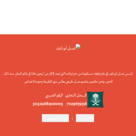
تأسس عسل أبو نايف في عام 1993، مستلهمًا من خبرة والده التي تمتد لأكثر من أربعين عامًا في عالم النحل, منذ ذلك
الحين، ونحن ملتزمون بتقديم عسل طبيعي يعكس عبق الطبيعة وجودة لا تضاهى.
السجل التجاري
الرقم الضريبي
311329681500003
7029659518
العربية
|
ريال سعودي