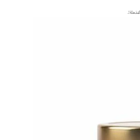
مُذهلة!.