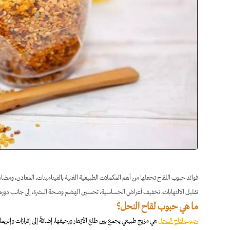
فوائد حبوب اللقاح تجعلها من أهم المكملات الطبيعية الغنية بالفيتامينات، المعادن، ومضا
تقليل الالتهابات، تخفيف أعراض الحساسية، تحسين الهضم وصحة البشرة، إلى جانب دورها 
ما هي حبوب لقاح النحل؟
حبوب لقاح النحل
هي مزيج طبيعي يجمع بين طلع الأزهار ورحيقها، إضافةً إلى إفرازات وإنز