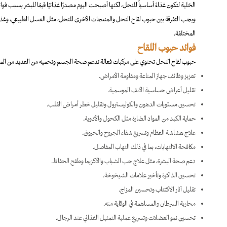
الخلية لتكون غذاءً أساسياً للنحل، لكنها أصبحت اليوم مصدرًا غذائيًا قيمًا للبشر بسبب فو
ويجب التفرقة بين حبوب لقاح النحل والمنتجات الأخرى للنحل، مثل العسل الطبيعي، وغ
المختلفة.
فوائد حبوب اللقاح
حبوب لقاح النحل تحتوي على مركبات فعالة تدعم صحة الجسم وتحميه من العديد من المش
تعزيز وظائف جهاز المناعة ومقاومة الأمراض.
تقليل أعراض حساسية الأنف الموسمية.
تحسين مستويات الدهون والكوليسترول وتقليل خطر أمراض القلب.
حماية الكبد من المواد الضارة مثل الكحول والأدوية.
علاج هشاشة العظام وتسريع شفاء الجروح والحروق.
مكافحة الالتهابات، بما في ذلك التهاب المفاصل.
دعم صحة البشرة، مثل علاج حب الشباب والأكزيما وطفح الحفاظ.
تحسين الذاكرة وتأخير علامات الشيخوخة.
تقليل آثار الاكتئاب وتحسين المزاج.
محاربة السرطان والمساهمة في الوقاية منه.
تحسين نمو العضلات وتسريع عملية التمثيل الغذائي عند الرجال.