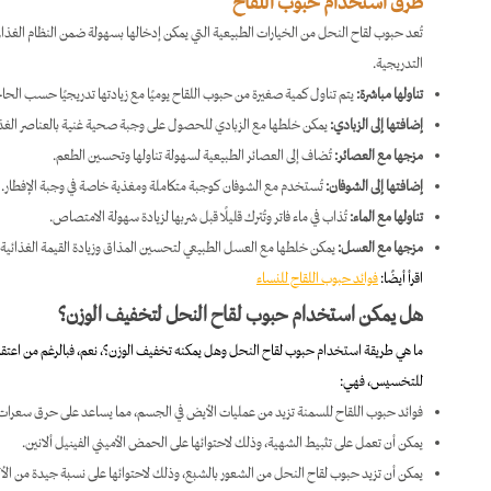
طرق استخدام حبوب اللقاح
تُعد حبوب لقاح النحل من الخيارات الطبيعية التي يمكن إدخالها بسهولة ضمن النظام الغذائي
التدريجية.
تناولها مباشرة:
يتم تناول كمية صغيرة من حبوب اللقاح يوميًا مع زيادتها تدريجيًا حسب الحا
إضافتها إلى الزبادي:
يمكن خلطها مع الزبادي للحصول على وجبة صحية غنية بالعناصر الغذا
مزجها مع العصائر:
تُضاف إلى العصائر الطبيعية لسهولة تناولها وتحسين الطعم.
إضافتها إلى الشوفان:
تُستخدم مع الشوفان كوجبة متكاملة ومغذية خاصة في وجبة الإفطار.
تناولها مع الماء:
تُذاب في ماء فاتر وتُترك قليلًا قبل شربها لزيادة سهولة الامتصاص.
مزجها مع العسل:
يمكن خلطها مع العسل الطبيعي لتحسين المذاق وزيادة القيمة الغذائية.
اقرأ أيضًا:
فوائد حبوب اللقاح للنساء
هل يمكن استخدام حبوب لقاح النحل لتخفيف الوزن؟
ما هي طريقة استخدام حبوب لقاح النحل وهل يمكنه تخفيف الوزن؟، نعم، فبالرغم من اعتقاد
للتخسيس، فهي:
فوائد حبوب اللقاح للسمنة​
تزيد من عمليات الأيض في الجسم، مما يساعد على حرق سعرات ح
يمكن أن تعمل على تثبيط الشهية، وذلك لاحتوائها على الحمض الأميني الفينيل ألانين.
يمكن أن تزيد حبوب لقاح النحل من الشعور بالشبع، وذلك لاحتوائها على نسبة جيدة من الأل