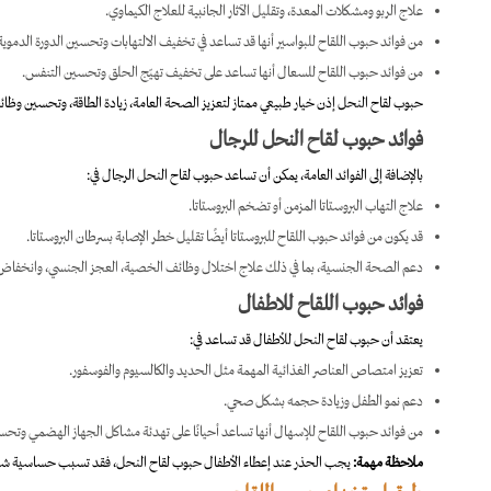
علاج الربو ومشكلات المعدة، وتقليل الآثار الجانبية للعلاج الكيماوي.
من فوائد حبوب اللقاح للبواسير أنها قد تساعد في تخفيف الالتهابات وتحسين الدورة الدموية
من فوائد حبوب اللقاح للسعال أنها تساعد على تخفيف تهيّج الحلق وتحسين التنفس.
حبوب لقاح النحل إذن خيار طبيعي ممتاز لتعزيز الصحة العامة، زيادة الطاقة، وتحسين وظا
فوائد حبوب لقاح النحل للرجال
بالإضافة إلى الفوائد العامة، يمكن أن تساعد حبوب لقاح النحل الرجال في:
علاج التهاب البروستاتا المزمن أو تضخم البروستاتا.
قد يكون من
فوائد حبوب اللقاح للبروستاتا​ أيضًا
تقليل خطر الإصابة بسرطان البروستاتا.
دعم الصحة الجنسية، بما في ذلك علاج اختلال وظائف الخصية، العجز الجنسي، وانخفاض
فوائد حبوب اللقاح للاطفال​
يعتقد أن حبوب لقاح النحل للأطفال قد تساعد في:
تعزيز امتصاص العناصر الغذائية المهمة مثل الحديد والكالسيوم والفوسفور.
دعم نمو الطفل وزيادة حجمه بشكل صحي.
من فوائد حبوب اللقاح للإسهال أنها تساعد أحيانًا على تهدئة مشاكل الجهاز الهضمي وتح
ملاحظة مهمة:
يجب الحذر عند إعطاء الأطفال حبوب لقاح النحل، فقد تسبب حساسية شد