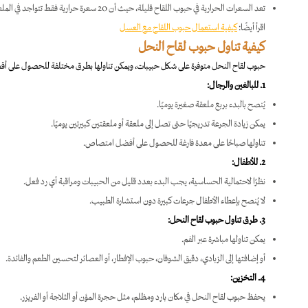
تعد السعرات الحرارية في حبوب اللقاح قليلة، حيث أن 20 سعرة حرارية فقط تتواجد في الملعقة الصغيرة من حبوب اللقاح.
اقرأ أيضًا:
كيفية استعمال حبوب اللقاح مع العسل
كيفية تناول حبوب لقاح النحل
حبوب لقاح النحل متوفرة على شكل حبيبات، ويمكن تناولها بطرق مختلفة للحصول على أقص
1. للبالغين والرجال:
يُنصح بالبدء بربع ملعقة صغيرة يوميًا.
يمكن زيادة الجرعة تدريجيًا حتى تصل إلى ملعقة أو ملعقتين كبيرتين يوميًا.
تناولها صباحًا على معدة فارغة للحصول على أفضل امتصاص.
2. للأطفال:
نظرًا لاحتمالية الحساسية، يجب البدء بعدد قليل من الحبيبات ومراقبة أي رد فعل.
لا يُنصح بإعطاء الأطفال جرعات كبيرة دون استشارة الطبيب.
3. طرق تناول حبوب لقاح النحل:
يمكن تناولها مباشرة عبر الفم.
أو إضافتها إلى الزبادي، دقيق الشوفان، حبوب الإفطار، أو العصائر لتحسين الطعم والفائدة.
4. التخزين:
يحفظ حبوب لقاح النحل في مكان بارد ومظلم، مثل حجرة المؤن أو الثلاجة أو الفريزر.