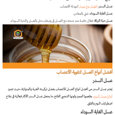
عسل السدر
:
افضل نوع عسل
لتهدئة الأعصاب.
عسل الغابة السوداء
: غني بالمعادن.
عسل حبة البركة
: فعّال خاصة عند دمجه مع العسل في وصفات مثل بالعسل والحبة السوداء.
أفضل أنواع العسل لتقوية الأعصاب
عسل السدر
يُعتبر عسل السدر من أفضل أنواع العسل للأعصاب بفضل تركيبته الغنية والمتوازنة، حيث تتميز
أنواع عسل السدر
بطعمها المميز ولونها الذهبي الفاتح، ما يجعل عسل السدر الأكثر فعالية في علاج
اضطرابات النوم والقلق.
عسل الغابة السوداء