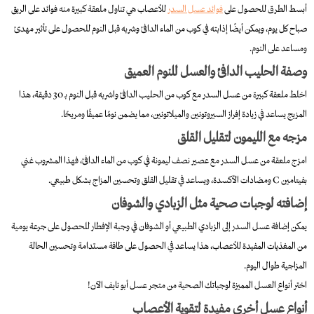
أبسط الطرق للحصول على
فوائد عسل السدر
للأعصاب هي تناول ملعقة كبيرة منه فوائد على الريق
صباح كل يوم، ويمكن أيضًا إذابته في كوب من الماء الدافئ وشربه قبل النوم للحصول على تأثير مهدئ
ومساعد على النوم.
وصفة الحليب الدافئ والعسل للنوم العميق
اخلط ملعقة كبيرة من عسل السدر مع كوب من الحليب الدافئ واشربه قبل النوم بـ 30 دقيقة، هذا
المزيج يساعد في زيادة إفراز السيروتونين والميلاتونين، مما يضمن نومًا عميقًا ومريحًا.
مزجه مع الليمون لتقليل القلق
امزج ملعقة من عسل السدر مع عصير نصف ليمونة في كوب من الماء الدافئ، فهذا المشروب غني
بفيتامين C ومضادات الأكسدة، ويساعد في تقليل القلق وتحسين المزاج بشكل طبيعي.
إضافته لوجبات صحية مثل الزبادي والشوفان
يمكن إضافة عسل السدر إلى الزبادي الطبيعي أو الشوفان في وجبة الإفطار للحصول على جرعة يومية
من المغذيات المفيدة للأعصاب، هذا يساعد في الحصول على طاقة مستدامة وتحسين الحالة
المزاجية طوال اليوم.
اختر أنواع العسل المميزة لوجباتك الصحية من متجر عسل أبو نايف الآن!
أنواع عسل أخرى مفيدة لتقوية الأعصاب