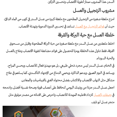
السدر، هذا المشروب ممتاز لتقوية الأعصاب وتحسين التركيز.
مشروب الزنجبيل والعسل
امزج ملعقة صغيرة من الزنجبيل المطحون مع ملعقة كبيرة من عسل السدر في كوب من الماء الدافئ،
حيث أن
فوائد الزنجبيل مع العسل
تساعد في تحسين الدورة الدموية وتهدئة الأعصاب.
خلطة العسل مع حبة البركة والقرفة
اخلط ملعقتين من عسل السدر مع ملعقة صغيرة من حبة البركة المطحونة وقليل من مسحوق
القرفة، فقط تناول هذه الخلطة يوميًا للحصول على فوائد مضاعفة لتقوية الأعصاب وعلاج بالعسل
والحبة السوداء.
في الختام، عسل السدر ليس مجرد مُحلي طبيعي، بل هو مهدئ فعال للأعصاب، ويحسن المزاج،
ويساعد في النوم العميق، ويدعم الذاكرة، ويحمي الدماغ من الإجهاد التأكسدي، كما يساهم في علاج
مشاكل مثل التهاب الأعصاب والاكتئاب بفضل محتواه الغني بالفيتامينات والمعادن.
اجعل عسل السدر جزءًا من روتينك اليومي لتحافظ على أعصاب قوية وصحة نفسية أفضل، وادمجه
في
وصفات بالعسل
لتزداد فاعليته المهدئة للأعصاب، واحرص على اقتنائه من مصدر موثوق مثل
متجر عسل أبو نايف.