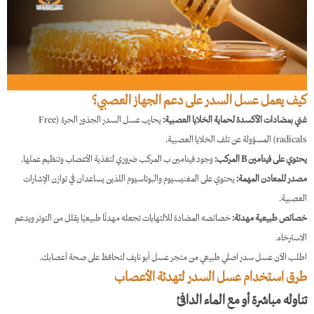
كيف يعمل عسل السدر على دعم الجهاز العصبي؟
غني بمضادات الأكسدة لحماية الخلايا العصبية:
يحارب عسل السدر الجذور الحرة (Free
radicals) المسؤولة عن تلف الخلايا العصبية.
يحتوي على فيتامين B المركب:
وجود فيتامين ب المركب ضروري لتغذية الأعصاب وتنظيم عملها.
مصدر للمعادن المهمة:
يحتوي على المغنيسيوم والبوتاسيوم اللذين يساعدان في توازن الإشارات
العصبية.
خصائص طبيعية مهدئة:
خصائصه المضادة للالتهابات تجعله مهدئًا طبيعيًا يقلل من التوتر ويدعم
الاسترخاء.
اطلب الآن عسل سدر اصلي طبيعي من متجر عسل أبو نايف لتحافظ على صحة أعصابك.
طرق استخدام عسل السدر لتهدئة الأعصاب
تناوله مباشرة أو مع الماء الدافئ