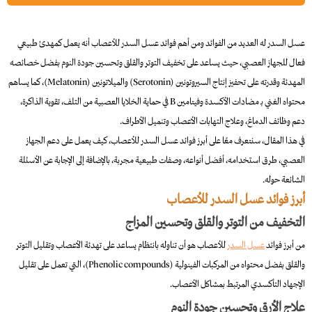
عسل السدر له العديد من الفوائد ومن أهم فوائد عسل السدر للأعصاب أنه يعمل كمهدئ طبيعي
فعال للجهاز العصبي، حيث يساعد على تخفيف التوتر والقلق وتحسين جودة النوم بفضل خصائصه
المهدئة وقدرته على تحفيز إنتاج السيروتونين (Serotonin) والميلاتونين (Melatonin)، كما يساهم
محتواه الغني بـ مضادات الأكسدة وفيتامين B في حماية الخلايا العصبية من التلف، تقوية الذاكرة،
دعم وظائف الدماغ، وعلاج التهابات الأعصاب وتنميل الأطراف.
في هذا المقال، سنتعرف معًا على أبرز فوائد عسل السدر للأعصاب، كيف يعمل على دعم الجهاز
العصبي، طرق استخدامه، أفضل أنواعه، وصفات طبيعية مجربة، بالإضافة إلى الإجابة عن الأسئلة
الشائعة حوله.
أبرز فوائد عسل السدر للأعصاب
التخفيف من التوتر والقلق وتحسين المزاج
من أبرز فوائد
عسل السدر
للأعصاب هو أن تناوله بانتظام يساعد على تهدئة الأعصاب وتقليل التوتر
والقلق بفضل محتواه من المركبات الفينولية (Phenolic compounds)، التي تعمل على تقليل
الإجهاد التأكسدي المرتبط بمشاكل الأعصاب.
علاج الأرق وتحسين جودة النوم