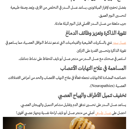
بفضل تحفيزه لإفراز الميلاتونين، يساعد عسل السدر في التخلص من الأرق، ويُعد وصفة طبيعية
لتحسين النوم العميق.
جرب ملعقة من عسل السدر الأصلي قبل النوم لليلة هادئة.
تقوية الذاكرة وتعزيز وظائف الدماغ
عسل سدر
غني بالسكريات الطبيعية والفيتامينات التي تدعم نشاط النواقل العصبية، مما يساهم في
تقوية الذاكرة وتحسين القدرة على التركيز.
استثمر في صحتك مع عسل السدر من متجر عسل أبو نايف للحفاظ على نشاط دماغك.
المساهمة في علاج التهابات الأعصاب
خصائصه المضادة للالتهابات تجعله فعالًا في علاج التهاب الأعصاب والحد من أعراض الاعتلالات
العصبية (Neuropathies).
تخفيف تنميل الأطراف والهياج العصبي
يساعد عسل السدر على تحسين تدفق الدم وتقليل مشاعر التنميل والهيجان العصبي.
احصل على
عسل طبيعي
أصلي من متجر عسل أبو نايف لراحة نفسية وجهاز عصبي أقوى!