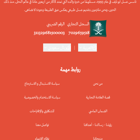
تأسس عسل أبو نايف في عام 1993، مستلهمًا من خبرة والده التي تمتد لأكثر من أربعين عامًا في عالم النحل, منذ ذلك
الحين، ونحن ملتزمون بتقديم عسل طبيعي يعكس عبق الطبيعة وجودة لا تضاهى.
السجل التجاري
الرقم الضريبي
311329681500003
7029659518
العربية
|
ريال سعودي
روابط مهمة
من نحن
سياسة الاستبدال و الاسترجاع
قصة العلامة التجارية
سياسة الاستخدام والخصوصية
الضمان الماسي
للشكاوي والإقتراحات
رؤيتنا - رسالتنا - أهدافنا
تواصل معنا
منتجاتنا
نظام الإنتماء