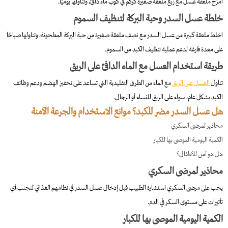
امزج ملعقة عسل مع ربع ملعقة صغيرة كركم في كوب ماء دافئ، وتناولها يوميًا.
خلطة عسل السدر وحبة البركة لتنظيف السموم
اخلط ملعقة كبيرة من عسل السدر مع نصف ملعقة صغيرة من حبة البركة المطحونة، وتناولها صباحًا
على معدة فارغة لدعم عملية تنظيف الكبد من السموم.
طريقة استخدام العسل مع الماء الدافئ على الريق
تناول
العسل على الريق
مع الماء من الطرق التقليدية التي تساعد على تحفيز الهضم ودعم وظائف
الكبد بشكل عام، سواء على الريق للنساء أو الرجال.
هل عسل السدر مضر للكبد؟ موانع الاستخدام والجرعة الآمنة
محاذير لمرضى السكري
الكمية اليومية الموصى بها للكبار
هل هو آمن للأطفال؟
محاذير لمرضى السكري
يجب على مرضى السكري استشارة الطبيب قبل إدخال عسل السدر في نظامهم الغذائي لتجنب أي
تأثيرات على مستوى السكر في الدم.
الكمية اليومية الموصى بها للكبار