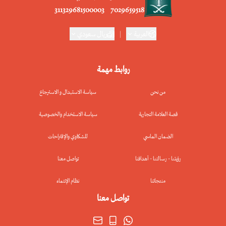
311329681500003
7029659518
العربية
|
ريال سعودي
روابط مهمة
من نحن
سياسة الاستبدال و الاسترجاع
قصة العلامة التجارية
سياسة الاستخدام والخصوصية
الضمان الماسي
للشكاوي والإقتراحات
رؤيتنا - رسالتنا - أهدافنا
تواصل معنا
منتجاتنا
نظام الإنتماء