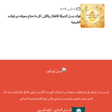
23 مارس 2026
فوائد عسل الشوكة للأطفال والكلى | كل ما تحتاج معرفته عن فوائده
الطبيعية
تأسس عسل أبو نايف في عام 1993، مستلهمًا من خبرة والده التي تمتد لأكثر من أربعين عامًا في عالم النحل, منذ ذلك
الحين، ونحن ملتزمون بتقديم عسل طبيعي يعكس عبق الطبيعة وجودة لا تضاهى.
السجل التجاري
الرقم الضريبي