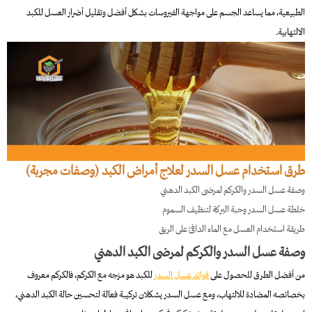
الطبيعية، مما يساعد الجسم على مواجهة الفيروسات بشكل أفضل وتقليل أضرار العسل للكبد
الالتهابية.
طرق استخدام عسل السدر لعلاج أمراض الكبد (وصفات مجربة)
وصفة عسل السدر والكركم لمرضى الكبد الدهني
خلطة عسل السدر وحبة البركة لتنظيف السموم
طريقة استخدام العسل مع الماء الدافئ على الريق
وصفة عسل السدر والكركم لمرضى الكبد الدهني
من أفضل الطرق للحصول على
فوائد عسل السدر
للكبد​ هو مزجه مع الكركم، فالكركم معروف
بخصائصه المضادة للالتهاب، ومع عسل السدر يشكلان تركيبة فعالة لتحسين حالة الكبد الدهني،