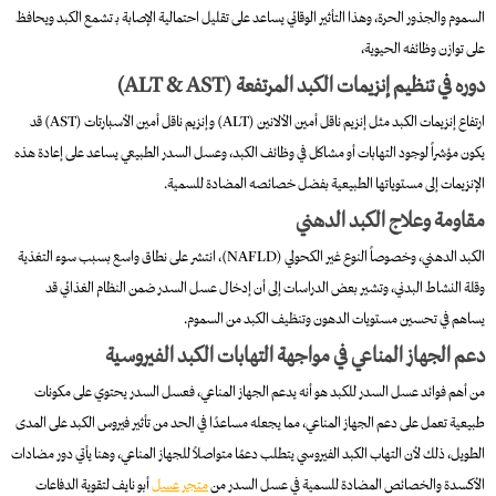
السموم والجذور الحرة، وهذا التأثير الوقائي يساعد على تقليل احتمالية الإصابة بـ تشمع الكبد ويحافظ
على توازن وظائفه الحيوية،
دوره في تنظيم إنزيمات الكبد المرتفعة (ALT & AST)
ارتفاع إنزيمات الكبد مثل إنزيم ناقل أمين الألانين (ALT) وإنزيم ناقل أمين الأسبارتات (AST) قد
يكون مؤشراً لوجود التهابات أو مشاكل في وظائف الكبد، وعسل السدر الطبيعي يساعد على إعادة هذه
الإنزيمات إلى مستوياتها الطبيعية بفضل خصائصه المضادة للسمية.
مقاومة وعلاج الكبد الدهني
الكبد الدهني، وخصوصاً النوع غير الكحولي (NAFLD)، انتشر على نطاق واسع بسبب سوء التغذية
وقلة النشاط البدني، وتشير بعض الدراسات إلى أن إدخال عسل السدر ضمن النظام الغذائي قد
يساهم في تحسين مستويات الدهون وتنظيف الكبد من السموم.
دعم الجهاز المناعي في مواجهة التهابات الكبد الفيروسية
من أهم فوائد عسل السدر للكبد​ هو أنه يدعم الجهاز المناعي، فعسل السدر يحتوي على مكونات
طبيعية تعمل على دعم الجهاز المناعي، مما يجعله مساعدًا في الحد من تأثير فيروس الكبد على المدى
الطويل، ذلك لأن التهاب الكبد الفيروسي يتطلب دعمًا متواصلاً للجهاز المناعي، وهنا يأتي دور مضادات
الأكسدة والخصائص المضادة للسمية في عسل السدر من
متجر عسل
أبو نايف لتقوية الدفاعات