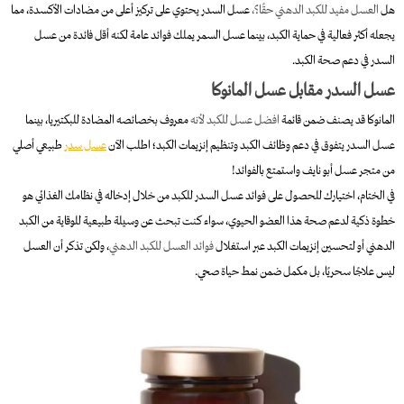
هل
العسل مفيد للكبد الدهني حقًا؟،
عسل السدر يحتوي على تركيز أعلى من مضادات الأكسدة، مما
يجعله أكثر فعالية في حماية الكبد، بينما عسل السمر يملك فوائد عامة لكنه أقل فائدة من عسل
السدر في دعم صحة الكبد.
عسل السدر مقابل عسل المانوكا
المانوكا قد يصنف ضمن قائمة
افضل عسل للكبد لأنه
معروف بخصائصه المضادة للبكتيريا، بينما
عسل السدر يتفوق في دعم وظائف الكبد وتنظيم إنزيمات الكبد؛ اطلب الآن
عسل سدر
طبيعي أصلي
من متجر عسل أبو نايف واستمتع بالفوائد!
في الختام، اختيارك للحصول على فوائد عسل السدر للكبد من خلال إدخاله في نظامك الغذائي هو
خطوة ذكية لدعم صحة هذا العضو الحيوي، سواء كنت تبحث عن وسيلة طبيعية للوقاية من الكبد
الدهني أو لتحسين إنزيمات الكبد عبر استغلال
فوائد العسل للكبد الدهني
، ولكن تذكر أن العسل
ليس علاجًا سحريًا، بل مكمل ضمن نمط حياة صحي.