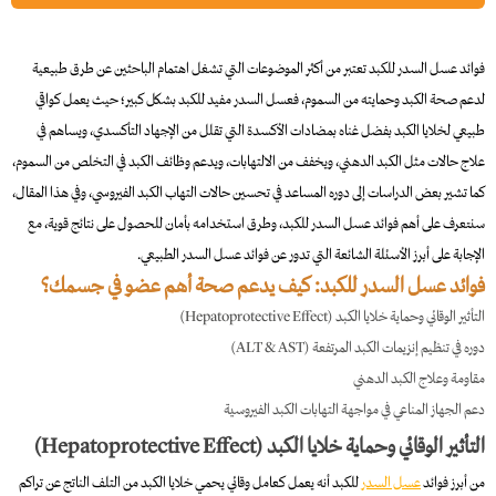
فوائد عسل السدر للكبد تعتبر من أكثر الموضوعات التي تشغل اهتمام الباحثين عن طرق طبيعية
لدعم صحة الكبد وحمايته من السموم، فعسل السدر مفيد للكبد بشكل كبير؛ حيث يعمل كواقي
طبيعي لخلايا الكبد بفضل غناه بمضادات الأكسدة التي تقلل من الإجهاد التأكسدي، ويساهم في
علاج حالات مثل الكبد الدهني، ويخفف من الالتهابات، ويدعم وظائف الكبد في التخلص من السموم،
كما تشير بعض الدراسات إلى دوره المساعد في تحسين حالات التهاب الكبد الفيروسي، وفي هذا المقال،
سنتعرف على أهم فوائد عسل السدر للكبد، وطرق استخدامه بأمان للحصول على نتائج قوية، مع
الإجابة على أبرز الأسئلة الشائعة التي تدور عن فوائد عسل السدر الطبيعي.
فوائد عسل السدر للكبد: كيف يدعم صحة أهم عضو في جسمك؟
التأثير الوقائي وحماية خلايا الكبد (Hepatoprotective Effect)
دوره في تنظيم إنزيمات الكبد المرتفعة (ALT & AST)
مقاومة وعلاج الكبد الدهني
دعم الجهاز المناعي في مواجهة التهابات الكبد الفيروسية
التأثير الوقائي وحماية خلايا الكبد (Hepatoprotective Effect)
من أبرز فوائد
عسل السدر
للكبد أنه يعمل كعامل وقائي يحمي خلايا الكبد من التلف الناتج عن تراكم