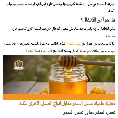
الجرعة المناسبة هي من 1–2 ملعقة كبيرة يوميًا، ويفضل تناوله قبل النوم أو صباحًا حسب توصيات
الأطباء.
هل هو آمن للأطفال؟
يمكن للأطفال تناوله بكميات معتدلة، لكن يُفضل الانتظار حتى عمر السنة الأولى لتجنب أضرار
محتملة.
إذا كنت تبحث عن أفضل نوع
عسل طبيعي
للكبد، اطلب الآن عسل السدر الأصلي من متجر عسل
أبو نايف وابدأ رحلتك نحو صحة أفضل ومناعة أقوى مع
أفضل نوع عسل للكبد
!
مقارنة علمية: عسل السدر مقابل أنواع العسل الأخرى للكبد
عسل السدر مقابل عسل السمر