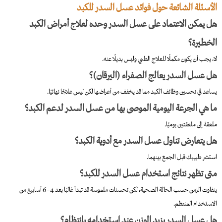
الأسئلة الشائعة حول فوائد عسل السدر للكبد
هل يمكن الاعتماد على عسل السدر وحده لعلاج أمراض الكبد
الخطيرة؟
لا، يجب أن يكون مكملًا للعلاج الطبي وليس بديلًا عنه.
هل عسل السدر يعالج الصفراء (اليرقان)؟
يساعد في تحسين وظائف الكبد مما قد يخفف من أعراضها لكن ليس علاجًا نهائيًا.
ما هي الجرعة اليومية الموصى بها من عسل السدر لدعم الكبد؟
ملعقة إلى ملعقتين يوميًا.
هل يتعارض تناول عسل السدر مع أدوية الكبد؟
استشر طبيبك قبل الجمع بينهما.
متى تظهر نتائج استخدام عسل السدر للكبد؟
يتفاوت الزمن حسب الحالة الصحية، لكن تحسنات ملموسة قد تبدأ غالبًا بعد 4–6 أسابيع من
الاستخدام المنتظم.
هل عسل السدر يزيد الوزن عند استخدامه بانتظام؟