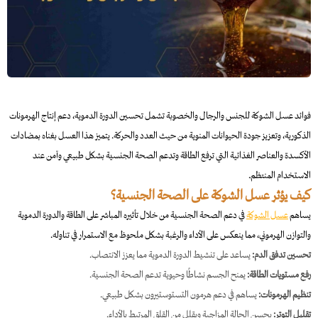
فوائد عسل الشوكة للجنس والرجال والخصوبة تشمل تحسين الدورة الدموية، دعم إنتاج الهرمونات
الذكورية، وتعزيز جودة الحيوانات المنوية من حيث العدد والحركة. يتميز هذا العسل بغناه بمضادات
الأكسدة والعناصر الغذائية التي ترفع الطاقة وتدعم الصحة الجنسية بشكل طبيعي وآمن عند
الاستخدام المنتظم.
كيف يؤثر عسل الشوكة على الصحة الجنسية؟
يساهم
عسل الشوكة
في دعم الصحة الجنسية من خلال تأثيره المباشر على الطاقة والدورة الدموية
والتوازن الهرموني، مما ينعكس على الأداء والرغبة بشكل ملحوظ مع الاستمرار في تناوله.
تحسين تدفق الدم:
يساعد على تنشيط الدورة الدموية مما يعزز الانتصاب.
رفع مستويات الطاقة:
يمنح الجسم نشاطًا وحيوية تدعم الصحة الجنسية.
تنظيم الهرمونات:
يساهم في دعم هرمون التستوستيرون بشكل طبيعي.
تقليل التوتر:
يحسن الحالة المزاجية ويقلل من القلق المرتبط بالأداء.