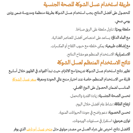
طريقة استخدام عسل الشوكة للصحة الجنسية
للحصول على أفضل النتائج، يجب استخدام عسل الشوكة بطريقة منتظمة ومدروسة ضمن روتين
يومي صحي.
ملعقة يوميًا:
تناول ملعقة على الريق صباحًا.
مع الماء الدافئ:
يساعد على امتصاص أفضل للعناصر الغذائية.
مع إضافات طبيعية:
يمكن خلطه مع حبوب اللقاح أو المكسرات.
الاستمرارية:
الاستخدام المنتظم هو مفتاح النتائج.
نتائج الاستخدام المنتظم لعسل الشوكة
تظهر نتائج استخدام عسل الشوكة تدريجيًا مع الالتزام، حيث تبدأ الفوائد في الظهور خلال أسابيع
قليلة من الاستخدام المنتظم، خاصة عند اختيار منتج عالي الجودة ومعرفة
سعر عسل الشوكة
المناسب لضمان الحصول على النوع الأصلي.
تحسن الصحة الجنسية:
زيادة القدرة والتحمل.
ارتفاع الطاقة:
نشاط عام أفضل خلال اليوم.
تحسن الخصوبة:
دعم واضح في جودة الحيوانات المنوية.
توازن هرموني:
استقرار في مستويات الهرمونات.
لأفضل نتائج، احرص على شراء العسل من مصدر موثوق مثل
متجر عسل أبو نايف
الذي يوفر