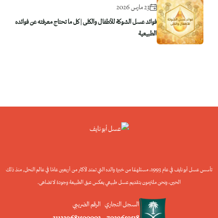
23 مارس 2026
فوائد عسل الشوكة للأطفال والكلى | كل ما تحتاج معرفته عن فوائده
الطبيعية
تأسس عسل أبو نايف في عام 1993، مستلهمًا من خبرة والده التي تمتد لأكثر من أربعين عامًا في عالم النحل, منذ ذلك
الحين، ونحن ملتزمون بتقديم عسل طبيعي يعكس عبق الطبيعة وجودة لا تضاهى.
السجل التجاري
الرقم الضريبي
311329681500003
7029659518