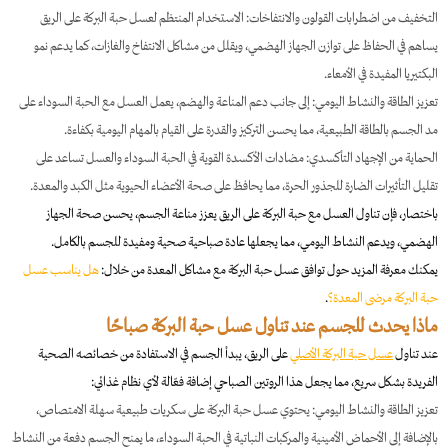
التخفيف من اضطرابات القولون والانتفاخات: الاستخدام المنتظم لعسل حبة البركة على الريق
يساهم في الحفاظ على توازن الجهاز الهضمي، ويقلل من مشاكل الانتفاخ والغازات، كما يدعم نمو
البكتيريا المفيدة في الأمعاء.
تعزيز الطاقة والنشاط اليومي: إلى جانب دعم المناعة والهضم، يعمل العسل مع الحبة السوداء على
مد الجسم بالطاقة الطبيعية، مما يحسن التركيز والقدرة على القيام بالمهام اليومية بكفاءة.
الحماية من الإجهاد التأكسدي: مضادات الأكسدة القوية في الحبة السوداء والعسل تساعد على
تقليل التأثيرات الضارة للجذور الحرة، مما يحافظ على صحة الأعضاء الحيوية مثل الكبد والمعدة.
باختصار، فإن تناول العسل مع حبة البركة على الريق يعزز مناعة الجسم، يحسن صحة الجهاز
الهضمي، ويدعم النشاط اليومي، مما يجعلها عادة صباحية صحية ومفيدة للجسم بالكامل.
يمكنك معرفة المزيد حول توافق عسل حبة البركة مع مشاكل المعدة من خلال:
هل يناسب عسل
حبة البركة مرضى المعدة؟
.
ماذا يحدث للجسم عند تناول عسل حبة البركة صباحًا
عند تناول
عسل حبة البركة الأصلي
على الريق، يبدأ الجسم في الاستفادة من خصائصه الصحية
الفريدة بشكل سريع، مما يجعل هذا الروتين الصباحي إضافة فعّالة لأي نظام غذائي:
تعزيز الطاقة والنشاط اليومي: يحتوي عسل حبة البركة على سكريات طبيعية سهلة الامتصاص،
بالإضافة إلى الأحماض الأمينية والمركبات النباتية في الحبة السوداء، ما يمنح الجسم دفعة من النشاط