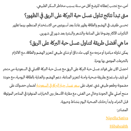
آمن، مع تجنب إعطائه للرضع أقل من سنة بسبب مخاطر السكر الطبيعي.
متى تبدأ نتائج تناول عسل حبة البركة على الريق في الظهور؟
تحسن طفيف في الهضم والطاقة يظهر عادةً بعد أسبوعين من الاستخدام المنتظم، بينما تظهر
التأثيرات الأكثر وضوحًا على المناعة والشعر والبشرة بعد شهر إلى شهرين.
ما هي أفضل طريقة لتناول عسل حبة البركة على الريق؟
يمكن تناوله مباشرة أو مزجه مع كوب ماء دافئ أو شاي طبيعي لتعزيز الهضم والطاقة، مع الالتزام
بالجرعات الموصى بها يوميًا.
احصل الآن على فوائد عسل حبة البركة على الريق مع عسل حبة البركة الأصلي في السعودية من متجر
أبو نايف واستمتع بطريقة صحية وآمنة لتعزيز المناعة، دعم الهضم، والعناية بالطاقة اليومية، مع جودة
مضمونة وطعم طبيعي غني. تعرف على
سعر عسل حبة البركة في السعودية
لضمان حصولك على
منتج أصلي عالي الجودة وخالٍ من الغش، مع مقارنة الأسعار بين الخيارات المتوفرة في المتاجر الموثوقة
قبل الشراء، وابدأ رحلتك الصحية اليوم بنشاط وحيوية.
المصادر:
Nigella Sativa
Hibahealth