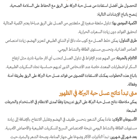
للحصول على أفضل استفادة من عسل حبة البركة على الريق مع الحفاظ على السلامة الصحية،
يُنصح باتباع الإرشادات التالية:
الكمية الموصى بها:
تناول ملعقة صغيرة إلى ملعقتين من العسل على الريق صباحًا يعتبر الكمية المثالية
لتحقيق الفوائد دون زيادة السعرات الحرارية.
طرق التناول:
يمكن خلط العسل مع كوب ماء دافئ أو الشاي الطبيعي لتعزيز الهضم، زيادة امتصاص
العناصر الغذائية، وتحسين مستوى الطاقة والنشاط اليومي.
الالتزام بالجرعة:
من المهم عدم الإفراط في تناول العسل لتجنب أي آثار جانبية نادرة، مثل ارتفاع
السكر أو اضطرابات المعدة، خاصة عند الأشخاص الذين لديهم حساسية تجاه السكريات الطبيعية.
باتباع هذه الخطوات، يمكنك الاستفادة القصوى من فوائد عسل حبة البركة على الريق بطريقة آمنة
وفعّالة.
متى تبدأ نتائج عسل حبة البركة في الظهور
يمكن ملاحظة نتائج عسل حبة البركة على الريق تدريجيًا وفقًا لمدى الانتظام في الاستخدام والجرعات
المتبعة:
الأسبوعان الأولان:
عادةً يمكن الشعور بتحسن طفيف في الهضم وتقليل الانتفاخ، بالإضافة إلى زيادة
مستويات الطاقة والنشاط اليومي نتيجة الامتصاص السريع للسكريات الطبيعية والأحماض الأمينية.
بعد شهر إلى شهرين
: تبدأ التأثيرات الأكثر وضوحًا على جهاز المناعة، وصحة الشعر والبشرة، حيث