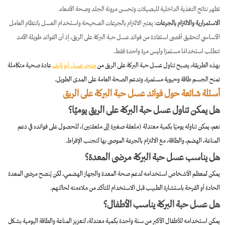
تظهر نتائج التغذية الداخلية للبصيلات وتحسن مرونة الجلد وصحة الأمعاء.
الاستمرارية والالتزام بالجرعات
: يعتبر الالتزام بالجرعات الصحيحة واستخدام العسل بانتظام العامل
الأساسي لتحقيق أقصى استفادة من فوائد عسل حبة البركة على الريق، إذ أن الفوائد طويلة الأمد
تتطلب استخدامًا مستمرًا وليس مرة واحدة فقط.
بهذه الطريقة، يصبح تناول عسل حبة البركة على الريق من
متجر عسل أبو نايف
عادة صحية متكاملة
تمنح الجسم طاقة وحيوية مستمرة، وتدعم الصحة العامة على المدى الطويل.
أسئلة شائعة حول فوائد عسل حبة البركة على الريق
هل يمكن تناول عسل حبة البركة على الريق يوميًا؟
نعم، يمكن تناوله يوميًا بكمية معتدلة (ملعقة صغيرة إلى ملعقتين)، للحصول على فوائده في دعم
المناعة، الهضم، والطاقة، مع الالتزام بالجرعة الموصى بها لتجنب الإفراط.
هل يناسب عسل حبة البركة مرضى المعدة؟
يمكن لمعظم الأشخاص استخدامه لدعم صحة المعدة والجهاز الهضمي، لكن يُنصح مرضى المعدة
الحادة أو القرحة باستشارة الطبيب قبل الاستخدام للتأكد من ملاءمته لحالتهم.
هل عسل حبة البركة يناسب الأطفال؟
يمكن استخدامه للأطفال الأكبر من سنة واحدة بكمية معتدلة، لتعزيز المناعة والطاقة اليومية بشكل