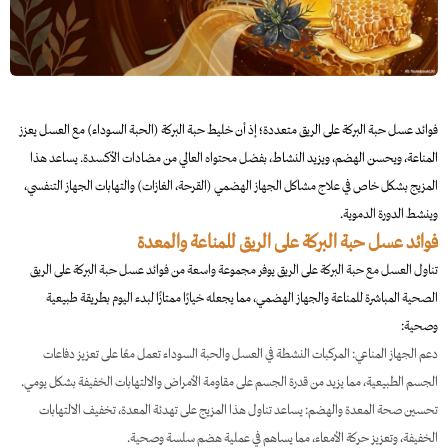
فوائد عسل حبة البركة على الريق متعددة؛ إذ أن خليط حبة البركة (الحبة السوداء) مع العسل يعزز
المناعة، ويحسن الهضم، ويزيد النشاط
، بفضل محتواه العالي من مضادات الأكسدة. يساعد هذا
المزيج بشكل خاص في علاج مشاكل الجهاز الهضمي (القرحة، الغازات) والتهابات الجهاز التنفسي،
وينشط الدورة الدموية.
فوائد عسل حبة البركة على الريق للمناعة والمعدة
تناول العسل مع حبة البركة على الريق يوفر مجموعة واسعة من فوائد عسل حبة البركة على الريق
الصحية المباشرة للمناعة والجهاز الهضمي، مما يجعله خيارًا ممتازًا لبدء اليوم بطريقة طبيعية
وصحية:
دعم الجهاز المناعي: المركبات النشطة في العسل والحبة السوداء تعمل معًا على تعزيز دفاعات
الجسم الطبيعية، مما يزيد من قدرة الجسم على مقاومة الأمراض والالتهابات الخفيفة بشكل يومي.
تحسين صحة المعدة والهضم: يساعد تناول هذا المزيج على تهدئة المعدة، تخفيف الالتهابات
الخفيفة، وتعزيز حركة الأمعاء، مما يساهم في عملية هضم سلسة وصحية.