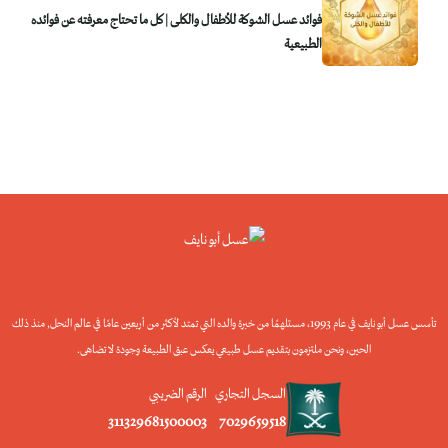
فوائد عسل الشوكة للأطفال والكلى | كل ما تحتاج معرفته عن فوائده
الطبيعية
تأسس عسل أبو نايف في عام 1993، مستلهمًا من خبرة والده التي تمتد لأكثر من أربعين عامًا في عالم النحل, منذ ذلك
الحين، ونحن ملتزمون بتقديم عسل طبيعي يعكس عبق الطبيعة وجودة لا تضاهى.
السجل التجاري
الرقم الضريبي
311329681500003
7029659518