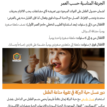
الجرعة المناسبة حسب العمر
لضمان حصول الطفل على الفوائد المرجوة دون تعريضه لأي مضاعفات، يجب الالتزام بجرعات
محددة وتجنب الإفراط. العسل مع الحبة السوداء قوي وفعال، لذا فإن القليل منه يفي بالغرض:
الأطفال من 1 إلى 3 سنوات (بعد استشارة الطبيب لتخطي حاجز العمر الأول):
نصف ملعقة صغيرة
يومياً، مضافة للسوائل.
الأطفال من 4 إلى 6 سنوات:
ملعقة صغيرة واحدة يومياً.
الأطفال فوق 7 سنوات:
ملعقة إلى ملعقتين صغيرتين يومياً، مقسمة على فترتين (صباحاً ومساءً).
دور عسل حبة البركة في تقوية مناعة الطفل
استخدام
عسل طبيعي
مع حبة البركة يُمثل دفاعاً طبيعياً يحمي جسم الطفل من الداخل. بفضل
مركب "الثيموكينون" الفعال الموجود في الحبة السوداء والإنزيمات الحية ومضادات الأكسدة في