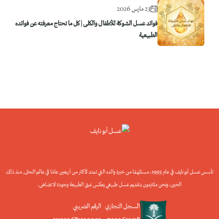
23 مارس 2026
فوائد عسل الشوكة للأطفال والكلى | كل ما تحتاج معرفته عن فوائده
الطبيعية
تأسس عسل أبو نايف في عام 1993، مستلهمًا من خبرة والده التي تمتد لأكثر من أربعين عامًا في عالم النحل, منذ ذلك
الحين، ونحن ملتزمون بتقديم عسل طبيعي يعكس عبق الطبيعة وجودة لا تضاهى.
السجل التجاري
الرقم الضريبي