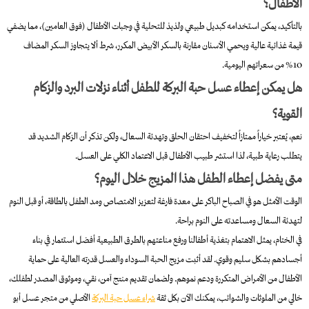
الأطفال؟
بالتأكيد، يمكن استخدامه كبديل طبيعي ولذيذ للتحلية في وجبات الأطفال (فوق العامين)، مما يضفي
قيمة غذائية عالية ويحمي الأسنان مقارنة بالسكر الأبيض المكرر، شرط ألا يتجاوز السكر المضاف
10% من سعراتهم اليومية.
هل يمكن إعطاء عسل حبة البركة للطفل أثناء نزلات البرد والزكام
القوية؟
نعم، يُعتبر خياراً ممتازاً لتخفيف احتقان الحلق وتهدئة السعال، ولكن تذكر أن الزكام الشديد قد
يتطلب رعاية طبية، لذا استشر طبيب الأطفال قبل الاعتماد الكلي على العسل.
متى يفضل إعطاء الطفل هذا المزيج خلال اليوم؟
الوقت الأمثل هو في الصباح الباكر على معدة فارغة لتعزيز الامتصاص ومد الطفل بالطاقة، أو قبل النوم
لتهدئة السعال ومساعدته على النوم براحة.
في الختام، يمثل الاهتمام بتغذية أطفالنا ورفع مناعتهم بالطرق الطبيعية أفضل استثمار في بناء
أجسادهم بشكل سليم وقوي. لقد أثبت مزيج الحبة السوداء والعسل قدرته العالية على حماية
الأطفال من الأمراض المتكررة ودعم نموهم. ولضمان تقديم منتج آمن، نقي، وموثوق المصدر لطفلك،
خالي من الملوثات والشوائب، يمكنك الآن بكل ثقة
شراء عسل حبة البركة
الأصلي من متجر عسل أبو