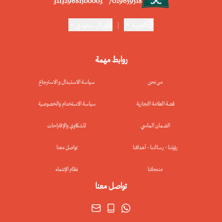
311329681500003
7029659518
العربية
|
ريال سعودي
روابط مهمة
من نحن
سياسة الاستبدال و الاسترجاع
قصة العلامة التجارية
سياسة الاستخدام والخصوصية
الضمان الماسي
للشكاوي والإقتراحات
رؤيتنا - رسالتنا - أهدافنا
تواصل معنا
منتجاتنا
نظام الإنتماء