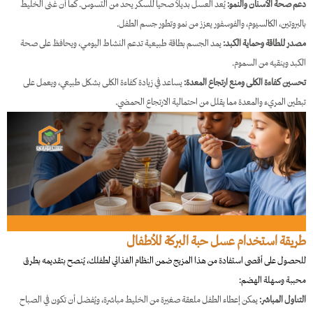
دعم صحة الأسنان والنمو:
يُعد العسل بديلاً صحياً للسكر يحد من التسوس. كما أن غنى الخليط
بالبروتين، الكالسيوم، والفوسفور يعزز من نمو وتطور جسم الطفل.
مصدر للطاقة وحماية الكبد:
يمد الجسم بطاقة طبيعية تدعم النشاط اليومي، ويحافظ على صحة
الكبد وينقيه من السموم.
تحسين كفاءة الكلى ومنع ارتجاع المعدة:
يساعد في زيادة كفاءة الكلى بشكل طبيعي، ويعمل على
تبطين المريء والمعدة مما يقلل من احتمالية الارتجاع الحمضي.
طريقة استخدام عسل حبة البركة للأطفال
للحصول على أقصى استفادة من هذا المزيج ضمن النظام الغذائي لطفلك، يُنصح بتقديمه بطرق
محببة وسهلة الهضم:
التناول المباشر:
يمكن إعطاء الطفل ملعقة صغيرة من الخليط مباشرة، ويُفضل أن تكون في الصباح