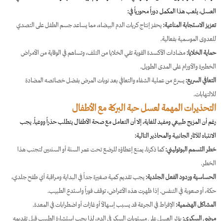
العسل، يلعب هذا المكمل دوراً محورياً في:
تعزيز الاستجابة المناعية:
يحفز إنتاج كريات الدم البيضاء، مما يساعد جسم الطفل على التصدي
للعدوى الموسمية بفعالية.
حماية الخلايا:
مضادات الأكسدة القوية تقي الخلايا من التلف، وتساهم في الوقاية من الأمراض
الخطيرة والأورام على المدى الطويل.
التعافي السريع:
يسرع من عملية الشفاء والتعافي بعد نوبات المرض بفضل خصائصه المضادة
للالتهابات.
التحذيرات المهمة لعسل حبة البركة مع الأطفال
رغم أن المزيج طبيعي ومفيد للغاية، إلا أن التعامل مع صحة الأطفال يتطلب حذراً ووعياً. يجب
الانتباه للآثار الجانبية والمحاذير التالية:
خطر التسمم البوتوليني:
كما ذكرنا، يمنع إعطاؤه للرضع تحت عمر السنة أو السنتين لتجنب هذا
الخطر.
الحساسية وردود الفعل الجلدية:
يجب تقديم كمية صغيرة جداً في البداية ومراقبة أي طفح جلدي،
حكة، أو صعوبة في التنفس. إذا ظهرت هذه الأعراض، توقف فوراً واستدع الطبيب.
المشاكل الهضمية:
الإفراط في الجرعة قد يسبب إسهالاً أو غازات أو اضطرابات في المعدة.
مرضى السكري:
يؤثر العسل على مستويات السكر في الدم، لذا يجب استشارة الطبيب قبل تقديمه