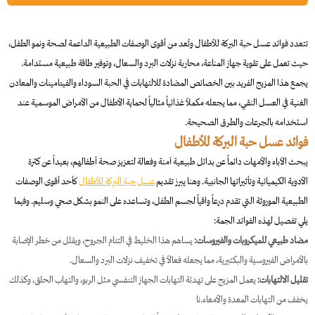
تتعدد فوائد عسل حبة البركة للأطفال وتُعد من أقوى الوصفات الطبيعية الداعمة لصحة ونمو الطفل،
حيث تعمل على تقوية جهاز المناعة، محاربة نزلات البرد والسعال، وتوفير طاقة طبيعية مستدامة.
يجمع هذا المزيج الفريد بين الخصائص المضادة للالتهابات في الحبة السوداء والفيتامينات والمعادن
الغنية في العسل النقي، مما يجعله مكملاً غذائياً مثالياً لحماية الأطفال من الأمراض الموسمية عند
استخدامه بالجرعات والطرق الصحيحة.
فوائد عسل حبة البركة للأطفال
يبحث الآباء والأمهات دائماً عن بدائل طبيعية آمنة وفعالة لتعزيز صحة أطفالهم، بعيداً عن كثرة
الأدوية الكيميائية وتأثيراتها الجانبية. وهنا يبرز تقديم
عسل حبة البركة للأطفال
كأحد أقوى الوصفات
الطبيعية الموروثة التي تقدم درعاً واقياً لجسم الطفل، وتساعده على النمو بشكل صحي وسليم. وفيما
يلي تفصيل لهذه الفوائد الجمة:
مضاد طبيعي للميكروبات والفيروسات:
يساهم هذا الخليط في التئام الجروح، ويقلل من خطر الإصابة
بالأمراض الفيروسية والبكتيرية، مما يجعله فعالاً في تخفيف نزلات البرد والسعال.
تقليل الالتهابات:
يعمل المزيج على تهدئة التهابات الجهاز التنفسي مثل الربو، والتهاب الحلق، وكذلك
يخفف من التهابات المعدة والأمعاء.نا