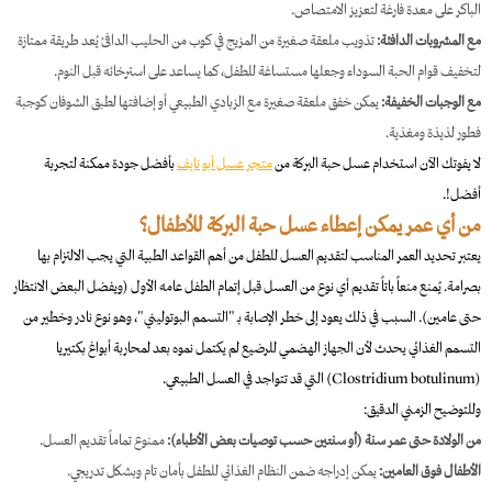
الباكر على معدة فارغة لتعزيز الامتصاص.
مع المشروبات الدافئة:
تذويب ملعقة صغيرة من المزيج في كوب من الحليب الدافئ يُعد طريقة ممتازة
لتخفيف قوام الحبة السوداء وجعلها مستساغة للطفل، كما يساعد على استرخائه قبل النوم.
مع الوجبات الخفيفة:
يمكن خفق ملعقة صغيرة مع الزبادي الطبيعي أو إضافتها لطبق الشوفان كوجبة
فطور لذيذة ومغذية.
لا يفوتك الآن استخدام عسل حبة البركة من
متجر عسل أبو نايف
بأفضل جودة ممكنة لتجربة
أفضل!.
من أي عمر يمكن إعطاء عسل حبة البركة للأطفال؟
يعتبر تحديد العمر المناسب لتقديم العسل للطفل من أهم القواعد الطبية التي يجب الالتزام بها
بصرامة. يُمنع منعاً باتاً تقديم أي نوع من العسل قبل إتمام الطفل عامه الأول (ويفضل البعض الانتظار
حتى عامين). السبب في ذلك يعود إلى خطر الإصابة بـ "التسمم البوتوليني"، وهو نوع نادر وخطير من
التسمم الغذائي يحدث لأن الجهاز الهضمي للرضيع لم يكتمل نموه بعد لمحاربة أبواغ بكتيريا
(Clostridium botulinum) التي قد تتواجد في العسل الطبيعي.
وللتوضيح الزمني الدقيق:
من الولادة حتى عمر سنة (أو سنتين حسب توصيات بعض الأطباء):
ممنوع تماماً تقديم العسل.
الأطفال فوق العامين:
يمكن إدراجه ضمن النظام الغذائي للطفل بأمان تام وبشكل تدريجي.