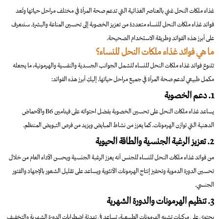
غذاء ملكات النحل غني بالعناصر الغذائية التي تدعم صحة المرأة في مختلف مراحل حياتها وتُعد
فوائد غذاء ملكات النحل للنساء متعددة من تعزيز الخصوبة إلى تحسين المناعة والبشرة. سنتعرف
على أبرز هذه الفوائد وطريقة الاستخدام الصحيحة.
ما هي فوائد غذاء ملكات النحل للنساء؟
تتنوع فوائد غذاء ملكات النحل للنساء لتشمل الجوانب الجسدية والنفسية والهرمونية، ما يجعله
مكمل طبيعي لدعم صحة المرأة في جميع مراحل حياتها. إليكِ أبرز هذه الفوائد:
1. دعم الخصوبة
يساعد غذاء ملكات النحل على تحسين الخصوبة بفضل احتوائه على فيتامين B6 والأحماض
الدهنية التي توازن الهرمونات. كما يعزز من نشاط المبايض ويزيد من فرص التبويض المنتظم.
2. تعزيز الرغبة الجنسية والطاقة الحيوية
من فوائد غذاء ملكات النحل للنساء للجنس أنه يعزز الرغبة الجنسية ويحسن الأداء العام من خلال
تحسين الدورة الدموية وتحفيز إنتاج الهرمونات الأنثوية ويساعد على تقليل الشعور بالإجهاد والفتور
الجنسي.
3. تنظيم الهرمونات والدورة الشهرية
يحتوي على مركبات تشبه الهرمونات الطبيعية، تساعد في تهدئة اضطرابات الدورة الشهرية والتخفيف