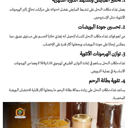
يعمل غذاء ملكات النحل على تنشيط المبايض بفضل احتوائه على مركبات تحاكي تأثير الهرمونات
الأنثوية، مثل الإستروجين.
2. تحسين جودة البويضات
من أهم فوائد غذاء ملكات النحل للنساء للحمل أنه يُغذي خلايا الجسم على مستوى عميق، مما
ينعكس إيجابًا على جودة البويضات ويجعلها أكثر قدرة على الإخصاب.
3. توازن الهرمونات الأنثوية
غذاء ملكات النحل يساهم في إعادة التوازن الطبيعي لهرموني LH وFSH وهما من الهرمونات
الأساسية في عملية التبويض.
4. تقوية بطانة الرحم
يساعد غذاء ملكات النحل على زيادة سماكة بطانة الرحم، ما يجعلها أكثر قابلية لاحتضان البويضة
المخصبة.