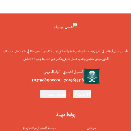
تأسس عسل أبو نايف في عام 1993، مستلهمًا من خبرة والده التي تمتد لأكثر من أربعين عامًا في عالم النحل, منذ ذلك
الحين، ونحن ملتزمون بتقديم عسل طبيعي يعكس عبق الطبيعة وجودة لا تضاهى.
السجل التجاري
الرقم الضريبي
311329681500003
7029659518
العربية
|
ريال سعودي
روابط مهمة
من نحن
سياسة الاستبدال و الاسترجاع