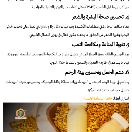
من أعراض ما قبل الطمث (PMS)، مثل التقلصات والتوتر والتقلبات المزاجية.
4. تحسين صحة البشرة والشعر
غذاء ملكات النحل غني بمضادات الأكسدة وفيتامينات مثل B5 وB7 والتي تعمل على تجديد خلايا
البشرة وتقوية الشعر من الجذور، ما يجعله مكون فعال في روتين الجمال الطبيعي.
5. تقوية المناعة ومكافحة التعب
يمد الجسم بالطاقة ويعزز الجهاز المناعي بفضل مضادات البكتيريا والفيروسات الطبيعية الموجودة
فيه، ما يساهم في مقاومة العدوى والشعور بالنشاط خلال اليوم.
6. دعم الحمل وتحسين بيئة الرحم
يساهم في تهيئة الرحم لاستقبال البويضة وزيادة سماكة بطانة الرحم كما يحسن من جودة البويضات
بفضل خصائصه الغذائية المركزة.
اشتري أيضا:
خلطة السعادة الأصلية