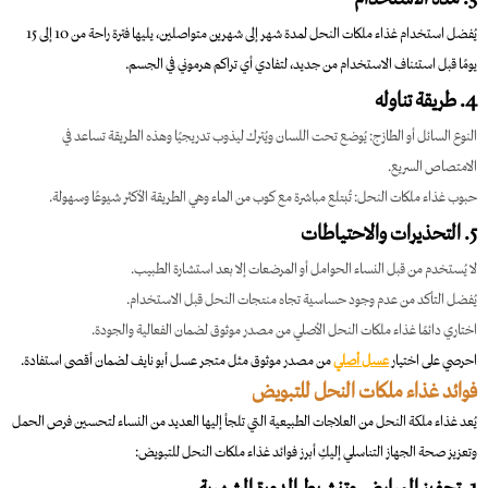
يُفضل استخدام غذاء ملكات النحل لمدة شهر إلى شهرين متواصلين، يليها فترة راحة من 10 إلى 15
يومًا قبل استئناف الاستخدام من جديد، لتفادي أي تراكم هرموني في الجسم.
4. طريقة تناوله
النوع السائل أو الطازج: يُوضع تحت اللسان ويُترك ليذوب تدريجيًا وهذه الطريقة تساعد في
الامتصاص السريع.
حبوب غذاء ملكات النحل: تُبتلع مباشرة مع كوب من الماء وهي الطريقة الأكثر شيوعًا وسهولة.
5. التحذيرات والاحتياطات
لا يُستخدم من قبل النساء الحوامل أو المرضعات إلا بعد استشارة الطبيب.
يُفضل التأكد من عدم وجود حساسية تجاه منتجات النحل قبل الاستخدام.
اختاري دائمًا غذاء ملكات النحل الأصلي من مصدر موثوق لضمان الفعالية والجودة.
احرصي على اختيار
عسل أصلي
من مصدر موثوق مثل متجر عسل أبو نايف لضمان أقصى استفادة.
فوائد غذاء ملكات النحل للتبويض
يُعد غذاء ملكة النحل من العلاجات الطبيعية التي تلجأ إليها العديد من النساء لتحسين فرص الحمل
وتعزيز صحة الجهاز التناسلي إليكِ أبرز فوائد غذاء ملكات النحل للتبويض:
1. تحفيز المبايض وتنشيط الدورة الشهرية