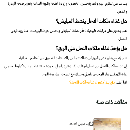
يساعد على تنظيم الهرمونات وتحسين الخصوبة و زيادة الطاقة وتقوية المناعة وتعزيز صحة البشرة
والشعر.
هل غذاء ملكات النحل ينشط المبايض؟
نعم، يحتوي على مركبات طبيعية تُحفّز نشاط المبايض وتحسن جودة البويضات، مما يزيد فرص
الحمل.
هل يؤخذ غذاء ملكات النحل على الريق؟
نعم، يُنصح بتناوله على الريق لزيادة الامتصاص والاستفادة القصوى من العناصر الغذائية.
إن غذاء ملكات النحل من عسل أبو نايف يأتيك نقيّ وأصلي بجودة استثنائية يصعب تكرارها. احصلي
عليه الآن قبل نفاذ المخزون وابدئي رحلتك مع الصحة الطبيعية اليوم.
اقرأ أيضا:
متى يبدأ مفعول غذاء ملكات النحل؟
مقالات ذات صلة
23 مارس 2026