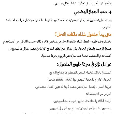
والأحماض الأمينية التي تُحفّز النشاط العقلي والبدني.
4. دعم الجهاز الهضمي
يساعد على تحسين عملية الهضم، وتهدئة المعدة من الالتهابات الخفيفة، بفضل خواصه المضادة
للالتهاب.
متى يبدأ مفعول غذاء ملكات النحل؟
يختلف وقت ظهور مفعول غذاء ملكات النحل من شخص لآخر وذلك حسب الغرض من الاستخدام
طبيعة الجسم وانتظام الجرعة. لكن بشكل عام، تظهر النتائج الأولية في غضون 2 إلى 4 أسابيع من
الاستخدام المنتظم، خاصة عند تناوله على الريق وبجرعة مناسبة.
عوامل تؤثر في سرعة ظهور المفعول:
الاستمرارية: الاستخدام اليومي المنتظم هو مفتاح النتائج.
الجرعة: الالتزام بالجرعة الموصى بها (500 – 1000 ملجم).
طريقة التناول: يُفضل تناوله على معدة فارغة لتحقيق أفضل امتصاص.
الغرض من الاستخدام:
لزيادة الطاقة والمناعة: قد تظهر النتيجة بعد أسبوعين.
لتحسين الخصوبة والتبويض: يحتاج من شهر إلى شهرين.