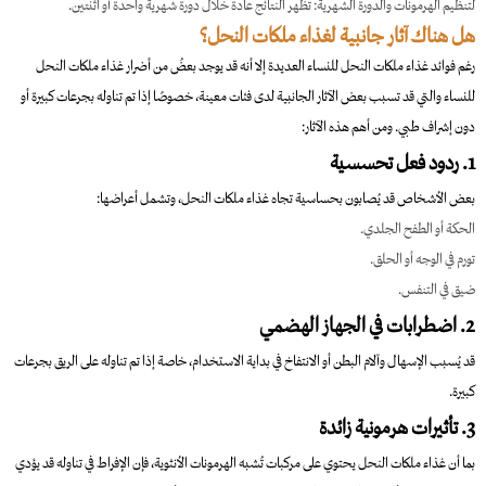
لتنظيم الهرمونات والدورة الشهرية: تظهر النتائج عادة خلال دورة شهرية واحدة أو اثنتين.
هل هناك آثار جانبية لغذاء ملكات النحل؟
رغم فوائد غذاء ملكات النحل للنساء العديدة إلا أنه قد يوجد بعضُ من أضرار غذاء ملكات النحل
للنساء والتي قد تسبب بعض الآثار الجانبية لدى فئات معينة، خصوصًا إذا تم تناوله بجرعات كبيرة أو
دون إشراف طبي. ومن أهم هذه الآثار:
1. ردود فعل تحسسية
بعض الأشخاص قد يُصابون بحساسية تجاه غذاء ملكات النحل، وتشمل أعراضها:
الحكة أو الطفح الجلدي.
تورم في الوجه أو الحلق.
ضيق في التنفس.
2. اضطرابات في الجهاز الهضمي
قد يُسبب الإسهال وآلام البطن أو الانتفاخ في بداية الاستخدام، خاصة إذا تم تناوله على الريق بجرعات
كبيرة.
3. تأثيرات هرمونية زائدة
بما أن غذاء ملكات النحل يحتوي على مركبات تُشبه الهرمونات الأنثوية، فإن الإفراط في تناوله قد يؤدي