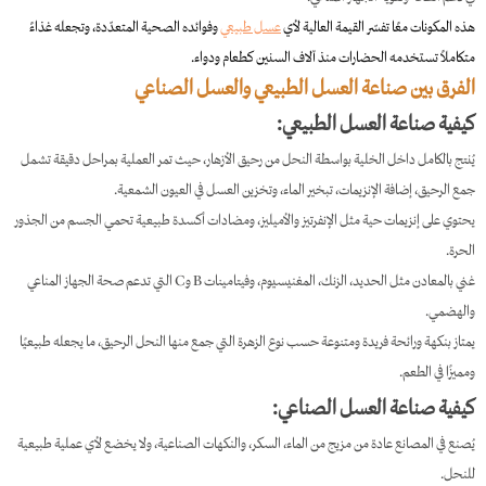
هذه المكونات معًا تفسّر القيمة العالية لأي
عسل طبيعي
وفوائده الصحية المتعدّدة، وتجعله غذاءً
متكاملاً تستخدمه الحضارات منذ آلاف السنين كطعام ودواء.
الفرق بين صناعة العسل الطبيعي والعسل الصناعي
كيفية صناعة العسل الطبيعي:
يُنتج بالكامل داخل الخلية بواسطة النحل من رحيق الأزهار، حيث تمر العملية بمراحل دقيقة تشمل
جمع الرحيق، إضافة الإنزيمات، تبخير الماء، وتخزين العسل في العيون الشمعية.
يحتوي على إنزيمات حية مثل الإنفرتيز والأميليز، ومضادات أكسدة طبيعية تحمي الجسم من الجذور
الحرة.
غني بالمعادن مثل الحديد، الزنك، المغنيسيوم، وفيتامينات B وC التي تدعم صحة الجهاز المناعي
والهضمي.
يمتاز بنكهة ورائحة فريدة ومتنوعة حسب نوع الزهرة التي جمع منها النحل الرحيق، ما يجعله طبيعيًا
ومميزًا في الطعم.
كيفية صناعة العسل الصناعي:
يُصنع في المصانع عادة من مزيج من الماء، السكر، والنكهات الصناعية، ولا يخضع لأي عملية طبيعية
للنحل.