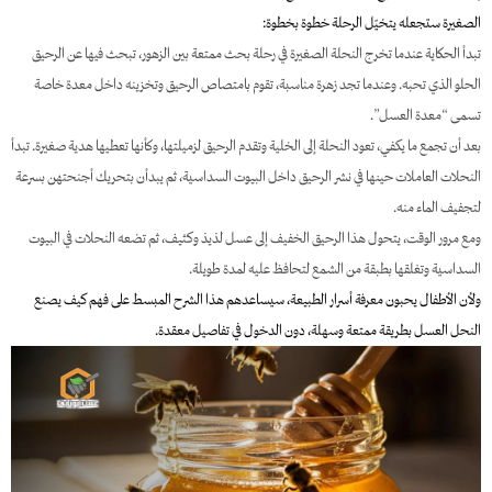
الصغيرة ستجعله يتخيّل الرحلة خطوة بخطوة:
تبدأ الحكاية عندما تخرج النحلة الصغيرة في رحلة بحث ممتعة بين الزهور، تبحث فيها عن الرحيق
الحلو الذي تحبه. وعندما تجد زهرة مناسبة، تقوم بامتصاص الرحيق وتخزينه داخل معدة خاصة
تسمى “معدة العسل”.
بعد أن تجمع ما يكفي، تعود النحلة إلى الخلية وتقدم الرحيق لزميلتها، وكأنها تعطيها هدية صغيرة. تبدأ
النحلات العاملات حينها في نشر الرحيق داخل البيوت السداسية، ثم يبدأن بتحريك أجنحتهن بسرعة
لتجفيف الماء منه.
ومع مرور الوقت، يتحول هذا الرحيق الخفيف إلى عسل لذيذ وكثيف، ثم تضعه النحلات في البيوت
السداسية وتغلقها بطبقة من الشمع لتحافظ عليه لمدة طويلة.
ولأن الأطفال يحبون معرفة أسرار الطبيعة، سيساعدهم هذا الشرح المبسط على فهم كيف يصنع
النحل العسل بطريقة ممتعة وسهلة، دون الدخول في تفاصيل معقدة.