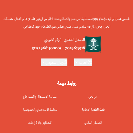
تأسس عسل أبو نايف في عام 1993، مستلهمًا من خبرة والده التي تمتد لأكثر من أربعين عامًا في عالم النحل, منذ ذلك
الحين، ونحن ملتزمون بتقديم عسل طبيعي يعكس عبق الطبيعة وجودة لا تضاهى.
السجل التجاري
الرقم الضريبي
311329681500003
7029659518
العربية
|
ريال سعودي
روابط مهمة
من نحن
سياسة الاستبدال و الاسترجاع
قصة العلامة التجارية
سياسة الاستخدام والخصوصية
الضمان الماسي
للشكاوي والإقتراحات