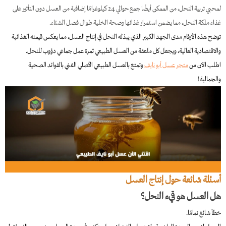
لمحبي تربية النحل، من الممكن أيضًا جمع حوالي 24 كيلوغرامًا إضافية من العسل دون التأثير على
غذاء ملكة النحل، مما يضمن استمرار غذائها وصحة الخلية طوال فصل الشتاء.
توضح هذه الأرقام مدى الجهد الكبير الذي يبذله النحل في إنتاج العسل، مما يعكس قيمته الغذائية
والاقتصادية العالية، ويجعل كل ملعقة من العسل الطبيعي ثمرة عمل جماعي دؤوب للنحل.
اطلب الآن من
متجر عسل أبو نايف
وتمتع بالعسل الطبيعي الأصلي الغني بالفوائد الصحية
والجمالية!
أسئلة شائعة حول إنتاج العسل
هل العسل هو قيء النحل؟
خطأ شائع تمامًا.