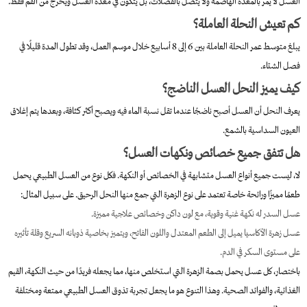
العسل لا يمر بالمعدة الهاضمة ولا يتصل بالفضلات، بل يتكوّن في معدة العسل ويخرج من الفم فقط.
كم تعيش النحلة العاملة؟
يبلغ متوسط عمر النحلة العاملة بين 6 إلى 8 أسابيع خلال موسم العمل، وقد تطول المدة قليلًا في
فصل الشتاء.
كيف يميز النحل العسل الناضج؟
يعرف النحل أن العسل أصبح ناضجًا عندما تقل نسبة الماء فيه ويصبح أكثر كثافة، وبعدها يتم إغلاق
العيون السداسية بالشمع.
هل تتفق جميع خصائص ونكهات العسل؟
لا، ليست جميع أنواع العسل متشابهة في الخصائص أو النكهة. فكل نوع من العسل الطبيعي يحمل
طعمًا مميزًا ورائحة خاصة تعتمد على نوع الزهرة التي جمع منها النحل الرحيق. على سبيل المثال:
عسل السدر له نكهة غنية وقوية، مع لون داكن وخصائص علاجية مميزة.
عسل زهرة الأكاسيا يميل إلى الطعم المعتدل واللون الفاتح، ويتميز بخاصية ذوبانه السريع وقلة تأثيره
على مستوى السكر في الدم.
باختصار، كل عسل يحمل بصمة الزهرة التي استخلص منها، مما يجعله فريدًا من حيث النكهة، القيم
الغذائية، والفوائد الصحية. وهذا التنوع هو ما يجعل تجربة تذوق العسل الطبيعي ممتعة ومختلفة