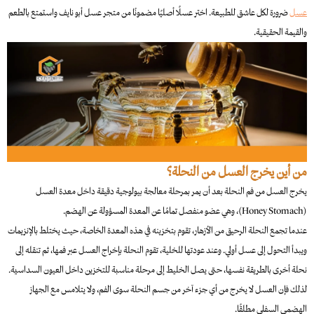
عسل
ضرورة لكل عاشق للطبيعة. اختر عسلًا أصليًا مضمونًا من متجر عسل أبو نايف واستمتع بالطعم
والقيمة الحقيقية.
من أين يخرج العسل من النحلة؟
يخرج العسل من فم النحلة بعد أن يمر بمرحلة معالجة بيولوجية دقيقة داخل معدة العسل
(Honey Stomach)، وهي عضو منفصل تمامًا عن المعدة المسؤولة عن الهضم.
عندما تجمع النحلة الرحيق من الأزهار، تقوم بتخزينه في هذه المعدة الخاصة، حيث يختلط بالإنزيمات
ويبدأ التحول إلى عسل أولي. وعند عودتها للخلية، تقوم النحلة بإخراج العسل عبر فمها، ثم تنقله إلى
نحلة أخرى بالطريقة نفسها، حتى يصل الخليط إلى مرحلة مناسبة للتخزين داخل العيون السداسية.
لذلك فإن العسل لا يخرج من أي جزء آخر من جسم النحلة سوى الفم، ولا يتلامس مع الجهاز
الهضمي السفلي مطلقًا.