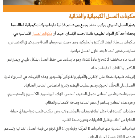
مكونات العسل الكيميائية والغذائية
يتميّز العسل الطبيعي بتركيب معقد يجمع بين عناصر غذائية دقيقة ومركبات كيميائية فعّالة، مما
يجعله أحد أكثر المواد الطبيعية فائدة لجسم الإنسان. حيث أن
مكونات العسل
الأساسية هي:
سكريات بسيطة: أبرزها الفركتوز والجلوكوز، وهما مصدران سريعان للطاقة وسهلان في الامتصاص،
مما يفسر شعور النشاط بعد تناول العسل مباشرة.
نسبة ماء منخفضة لا تتجاوز عادةً 20%، وهو ما يساعد على حفظ العسل بشكل طبيعي ويمنع نمو
البكتيريا والكائنات الدقيقة بداخله.
إنزيمات طبيعية نشطة مثل الإنفرتيز والأميليز والغلوكوز أوكسيديز، وهذه الإنزيمات هي السر وراء قدرة
العسل على التحلّل الحيوي ودعم عمليات الهضم وتعزيز امتصاص العناصر الغذائية.
مجموعة متنوعة من المعادن تشمل الحديد، النحاس، الزنك، البوتاسيوم، الكالسيوم والمغنيسيوم.
وجود هذه المعادن يساهم في دعم المناعة وصحة الأعصاب والعظام.
مضادات أكسدة قوية مثل الفلافونويدات والبوليفينولات، وهي مركبات تلعب دورًا مهمًا في حماية
الخلايا من التلف وتقليل الالتهابات وتعزيز صحة القلب.
فيتامينات أساسية منها فيتامينات B المركّبة وفيتامين C التي ترفع من قيمة العسل الغذائية وتساهم
في دعم الطاقة وتقوية الجهاز المناعي.