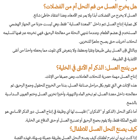
هل يخرج العسل من فم النحل أم من الفضلات؟
العسل لا يخرج من الفضلات أبدًا ولا يمر عبر الأمعاء، وهذا اعتقاد خاطئ شائع.
كل عملية إنتاج العسل تتم داخل "المعدة العسلية" فقط، وهي ليست جزءًا من الجهاز الهضمي
المستخدم في هضم الطعام. وعندما تنتهي النحلة من معالجة الرحيق، فهي تخرجه عبر فمها لتسليمه
لنحلات أخريات حتى يصبح جاهزًا للتخزين.
وبالتالي فإن العسل يبقى طبيعيًا ونقيًا ومعقمًا، ولا يتعرض لأي تلوث، مما يجعله واحدًا من أنقى
الأغذية في الطبيعة.
من ينتج العسل: الذكر أم الأنثى في الخلية؟
إنتاج العسل مهمة حصرية للنحلات العاملات، وهن جميعًا من الإناث.
هذه الإناث هي التي تقوم بكل مراحل صناعة العسل، بدءًا من الخروج للحقول وجمع الرحيق، ثم
معالجته داخل معدة العسل، ثم تبخير الماء والتهوية، وأخيرًا تخزين العسل وختم العيون السداسية
بالشمع.
أما ذكور النحل (الذكور أو "الذكران") فليست لها أي وظيفة في إنتاج العسل. دور الذكر الأساسي هو
تلقيح الملكة فقط، ولا يقوم بجمع الرحيق أو تصنيع العسل أو حتى الدفاع عن الخلية.
كيف يصنع النحل العسل للاطفال؟
إذا كنت تريد أن تشرح لطفلك كيف يصنع النحل العسل بطريقة جميلة وسهلة، فهذه القصة