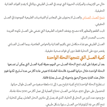
خالٍ من الإنزيمات والمركبات الحيوية التي توجد في العسل الطبيعي، وبالتالي لا يقدم الفوائد الغذائية
الحقيقية.
شمع العسل الصناعي
والعسل لا يحتويان على المعادن أو الفيتامينات الطبيعية الموجودة في العسل
الحقيقي.
ثابت الطعم والمظهر لأنه مصنع، ويفتقد التغيرات الطبيعية التي تضفي على العسل نكهته الفريدة
بحسب المصدر النباتي.
العسل الطبيعي هو غذاء متكامل غني بالقيم الغذائية والخواص العلاجية، بينما العسل الصناعي
يقتصر دوره على التحلية فقط دون أي فوائد صحية حقيقية.
كمية العسل التي تنتجها النحلة الواحدة
بعد أن تعرفنا على كيف تنتج النحلة العسل، من المهم معرفة كمية العسل التي يمكن أن تصنعها
النحلة الواحدة خلال حياتها القصيرة. فالنحلة العاملة لا تعيش عادة أكثر من عدة أسابيع، لكنها تقوم
خلال هذه الفترة بجمع الرحيق وتحويله إلى عسل بعناية فائقة.
تستطيع النحلة الواحدة إنتاج كمية تتراوح بين 1 إلى 12 ملعقة صغيرة من العسل طوال حياتها.
للحصول على حوالي 450 جرامًا من العسل، تحتاج العملية إلى عمل أكثر من 300 نحلة عاملة.
مع وجود عدد كبير من النحل في الخلية، الذي قد يصل إلى ملايين النحل العامل، يمكن للخلية أن
تنتج أكثر من 19 كيلوغرامًا من العسل سنويًا بشكل طبيعي.