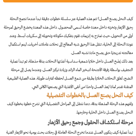
كيف النحل يصنع العسل؟ تتم هذه العملية عبر سلسلة خطوات دقيقة تبدأ عندما تجمع النحلة
رحيق الأزهار وتخزنه داخل معدة خاصة تُسمى المحصول. داخل هذه المعدة يخضع الرحيق لمرحلة
أولى من التحويل، حيث تمتزج به إنزيمات تقوم بتفكيك مكوناته وتحويله إلى سكريات أبسط. وعند
عودة النحلة إلى الخلية، تنقل هذا الرحيق شبه المعالج إلى نحلات عاملات أخريات، ليتم استكمال
معالجته تدريجيًا حتى يصبح مادة تشبه العسل.
بعد ذلك يُضَخ العسل داخل خلايا شمعية سداسية أعدّتها النحلات بدقة مذهلة، ثم تبدأ عملية
التجفيف بواسطة رفرفة الأجنحة لتبخير الماء الزائد وزيادة تركيز العسل. وعندما يصل إلى مرحلة
النضج، تُغلق النحلات الخلايا بطبقة من شمع العسل لحفظه لفترات طويلة. هذه العملية الطبيعية
المتقنة تفسّر لماذا يُعدّ العسل واحدًا من أنقى الأغذية التي يصنعها الكائن الحي.
كيف النحل يصنع العسل بالخطوات التفصيلية
ولفهم هذه الرحلة المذهلة بدقة، دعنا ننتقل إلى المراحل التفصيلية التي تشرح خطوة بخطوة كيف
النحل يصنع العسل داخل الخلية وخارجها.
مرحلة استكشاف الحقول وجمع رحيق الأزهار
تبدأ عملية كيف يتكون العسل عندما تخرج النحلة العاملة في رحلات بحث يومية نحو الأزهار الغنية