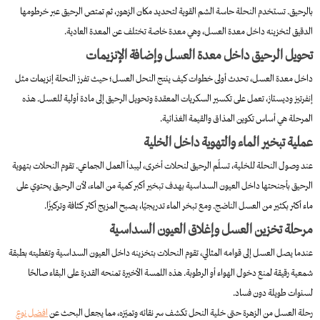
بالرحيق. تستخدم النحلة حاسة الشم القوية لتحديد مكان الزهور، ثم تمتص الرحيق عبر خرطومها
الدقيق لتخزينه داخل معدة العسل، وهي معدة خاصة تختلف عن المعدة العادية.
تحويل الرحيق داخل معدة العسل وإضافة الإنزيمات
داخل معدة العسل، تحدث أولى خطوات كيف ينتج النحل العسل؛ حيث تفرز النحلة إنزيمات مثل
إنفرتيز وديستاز، تعمل على تكسير السكريات المعقدة وتحويل الرحيق إلى مادة أولية للعسل. هذه
المرحلة هي أساس تكوين المذاق والقيمة الغذائية.
عملية تبخير الماء والتهوية داخل الخلية
عند وصول النحلة للخلية، تسلّم الرحيق لنحلات أخرى، ليبدأ العمل الجماعي. تقوم النحلات بتهوية
الرحيق بأجنحتها داخل العيون السداسية بهدف تبخير أكبر كمية من الماء، لأن الرحيق يحتوي على
ماء أكثر بكثير من العسل الناضج. ومع تبخر الماء تدريجيًا، يصبح المزيج أكثر كثافة وتركيزًا.
مرحلة تخزين العسل وإغلاق العيون السداسية
عندما يصل العسل إلى قوامه المثالي، تقوم النحلات بتخزينه داخل العيون السداسية وتغطيته بطبقة
شمعية رقيقة لمنع دخول الهواء أو الرطوبة. هذه اللمسة الأخيرة تمنحه القدرة على البقاء صالحًا
لسنوات طويلة دون فساد.
رحلة العسل من الزهرة حتى خلية النحل تكشف سر نقائه وتميّزه، مما يجعل البحث عن
افضل نوع