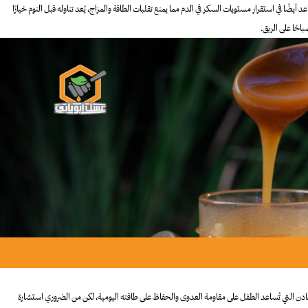
ا في استقرار مستويات السكر في الدم مما يمنع تقلبات الطاقة والمزاج، يُعد تناوله قبل النوم خيارًا
احًا على الريق.
المعادن التي تُساعد الطفل على مقاومة العدوى والحفاظ على طاقته اليومية، لكن من الضروري استشارة