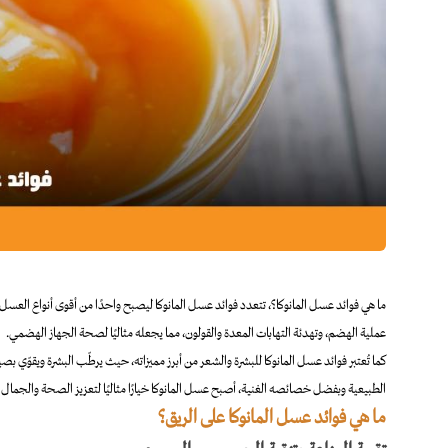
ما هي فوائد عسل المانوكا؟، تتعدد فوائد عسل المانوكا ليصبح واحدًا من أقوى أنواع العسل ا
عملية الهضم، وتهدئة التهابات المعدة والقولون، مما يجعله مثاليًا لصحة الجهاز الهضمي.
كما تُعتبر فوائد عسل المانوكا للبشرة والشعر من أبرز مميزاته، حيث يرطّب البشرة ويقوّي 
الطبيعية وبفضل خصائصه الغنية، أصبح عسل المانوكا خيارًا مثاليًا لتعزيز الصحة والجمال ف
ما هي فوائد عسل المانوكا على الريق؟