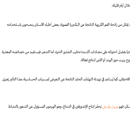
ل أيام قليلة.
ه يُقلل من رائحة الفم الكريهة الناتجة عن البكتيريا الفموية، بعض أطباء الأسنان ينصحون باستخدامه
صحيًا بفضل احتوائه على مضادات أكسدة تحارب الجذور الحرة، أما الشعر، فيستفيد من خصائصه المغذية
زيت جوز الهند أو اللبن لنتائج فعالة.
قان، كما يُساعد في تهدئة التهابات الجلد الناتجة عن التعرض لمسببات الحساسية، هذا التأثير يُعزى
سكر، فهو
عسل طبيعي
يُحفّز إنتاج الإندورفين في الدماغ، وهو الهرمون المسؤول عن الشعور بالنشاط