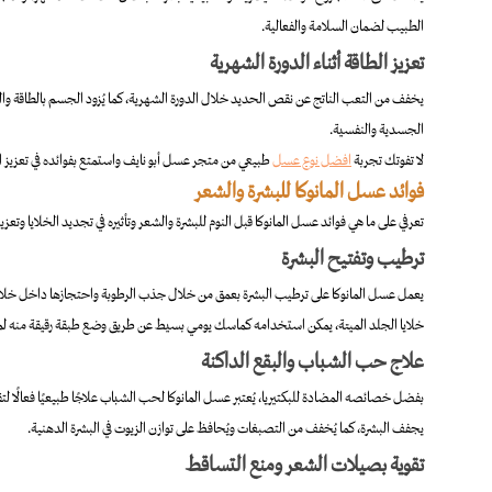
الطبيب لضمان السلامة والفعالية.
تعزيز الطاقة أثناء الدورة الشهرية
يخفف من التعب الناتج عن نقص الحديد خلال الدورة الشهرية، كما يُزود الجسم بالطاقة وال
الجسدية والنفسية.
لا تفوتك تجربة
افضل نوع عسل
طبيعي من متجر عسل أبو نايف واستمتع بفوائده في تعزيز ا
فوائد عسل المانوكا للبشرة والشعر
تعرفي على ما هي فوائد عسل المانوكا قبل النوم للبشرة والشعر وتأثيره في تجديد الخلايا وت
ترطيب وتفتيح البشرة
يعمل عسل المانوكا على ترطيب البشرة بعمق من خلال جذب الرطوبة واحتجازها داخل خلايا ال
خلايا الجلد الميتة، يمكن استخدامه كماسك يومي بسيط عن طريق وضع طبقة رقيقة منه لمدة 15 دقيقة ثم شطفه بالماء الف
علاج حب الشباب والبقع الداكنة
بفضل خصائصه المضادة للبكتيريا، يُعتبر عسل المانوكا لحب الشباب علاجًا طبيعيًا فعالًا ل
يجفف البشرة، كما يُخفف من التصبغات ويُحافظ على توازن الزيوت في البشرة الدهنية.
تقوية بصيلات الشعر ومنع التساقط