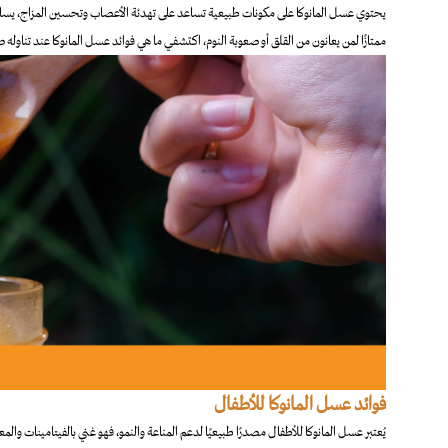
يحتوي عسل المانوكا على مكونات طبيعية تساعد على تهدئة الأعصاب وتحسين المزاج، يساعد أيضً
ممتازًا لمن يعانون من القلق أو صعوبة النوم، اكتشفي ما هي فوائد عسل المانوكا عند تناوله صب
فوائد عسل المانوكا للأطفال
يُعتبر عسل المانوكا للأطفال مصدرًا طبيعيًا لدعم المناعة والنمو، فهو غني بالفيتامينات و