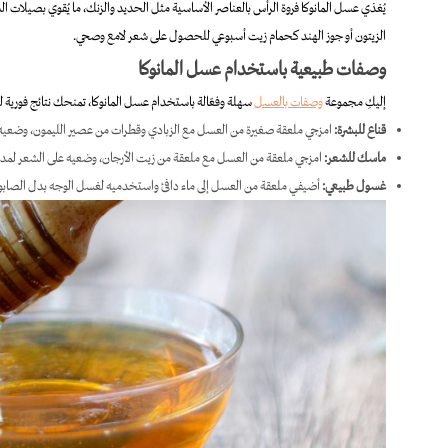
يُغذي عسل المانوكا فروة الرأس بالعناصر الأساسية مثل الحديد والزنك، ما يُقوي بصيلات ال
الزيتون أو جوز الهند كحمام زيت أسبوعي للحصول على شعر لامع وصحي.
وصفات طبيعية باستخدام عسل المانوكا
إليكِ مجموعة
وصفات بالعسل
سهلة وفعّالة باستخدام عسل المانوكا، تمنحك نتائج فورية
قناع للبشرة:
امزجي ملعقة صغيرة من العسل مع الزبادي وقطرات من عصير الليمون، وضعيه لمدة 10 دقائق لتفتي
ماسك للشعر:
امزجي ملعقة من العسل مع ملعقة من زيت الأرجان، وضعيه على الشعر لمدة 20 دقيقة قبل الغسل
غسول طبيعي:
أضيفي ملعقة من العسل إلى ماء دافئ واستخدميه لغسل الوجه بدل الصابو