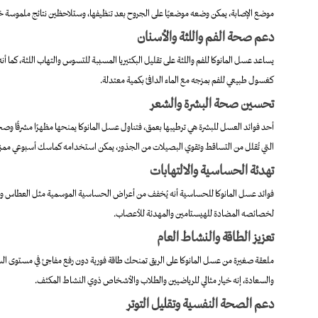
موضع الإصابة، يمكن وضعه موضعيًا على الجروح بعد تنظيفها، وستلاحظين نتائج ملموسة خلا
دعم صحة الفم واللثة والأسنان
يساعد عسل المانوكا للفم واللثة على تقليل البكتيريا المسببة للتسوس والتهاب اللثة، كما أن
كغسول طبيعي للفم بمزجه مع الماء الدافئ بكمية معتدلة.
تحسين صحة البشرة والشعر
أحد فوائد العسل للبشرة هي ترطيبها بعمق، فتناول عسل المانوكا يمنحها مظهرًا مشرقًا و
التي تُقلل من التساقط وتقوي البصيلات من الجذور، يمكن استخدامه كماسك أسبوعي ممزوج ب
تهدئة الحساسية والالتهابات
فوائد عسل المانوكا للحساسية أنه يُخفف من أعراض الحساسية الموسمية مثل العطاس والاحت
لخصائصه المضادة للهيستامين والمهدئة للأعصاب.
تعزيز الطاقة والنشاط العام
ملعقة صغيرة من عسل المانوكا على الريق تمنحك طاقة فورية دون رفع مفاجئ في مستوى ال
والسعادة، إنه خيار مثالي للرياضيين والطلاب والأشخاص ذوي النشاط المكثف.
دعم الصحة النفسية وتقليل التوتر