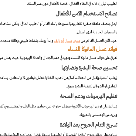
الطبيب قبل إدخاله في النظام الغذائي، خاصة للأطفال دون عمر السنة.
نصائح الاستخدام الآمن للأطفال
ابدئي بنصف ملعقة صغيرة فقط يوميًا ممزوجة بالماء الفاتر أو الحليب الدافئ، يمكن استخدام
والسعرات الحرارية لدى الطفل.
جرب الآن العسل الفاخر من
متجر عسل أبو نايف
وابدأ يومك بنشاط طبيعي وطاقة متجددة
فوائد عسل المانوكا للنساء
تعرفي على فوائد عسل مانوكا للنساء ودوره في دعم الجمال والطاقة الهرمونية حيث يعمل على
تحسين صحة البشرة ونضارتها
يُرطب البشرة ويُقلل من الجف
الزبادي أو الشوفان لتغذية البشرة بعمق.
تنظيم الهرمونات ودعم الصحة
يُساعد على توازن الهرمونات الأنثوية بفضل احتوائه على معادن مثل الزنك والمغنيسيوم، كما
ويزيد من الإحساس بالحيوية.
تسريع التئام الجروح بعد الولادة
يساعد على شفاء جروح الولادة القيصرية أو الطبيعية بسرعة بفضل خصائصه المطهرة والمجدد