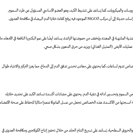
يروسات والميكروبات، كما يُساعد على تنشيط الكبد، وهو العضو الأساسي المسؤول عن طرد السموم.
كفاءة خلايا الدم البيضاء في مكافحة العدوى.
الملتهبة في المعدة، ويُخفف من حموضتها الزائدة، يساعد أيضًا على نمو البكتيريا النافعة في الأمعاء، ما
حفز عمليات الأيض (التمثيل الغذائي) ويزيد من حرق الدهون بشكل صحي.
تصاص تدوم لساعات، كما يحتوي على معادن تحسّن تدفق الدم إلى الدماغ، مما يعزز التركيز والانتباه طوال
من السموم وتحسين أدائه في تنقية الدم. يحتوي على مضادات أكسدة تساعد الكبد على تجديد خلاياه
حماية أنسجتها من الأكسدة، هذه الخصائص تجعل من عسل المانوكا عنصرًا مثاليًا للحفاظ على صحة الأعضاء
 والحروق السطحية، يُساعد على تسريع التئام الجلد من خلال تحفيز إنتاج الكولاجين ومكافحة العدوى في