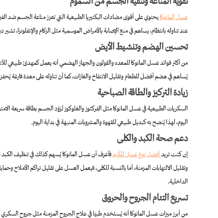
تقوية المناعة وتنقية الجسم من السموم
عسل المانوكا
يحتوي على أقوى مضادات البكتيريا الطبيعية التي تعزز مناعة الجسم ضد الف
عند تناوله بانتظام، يساهم في منع الإصابة بالأمراض الموسمية مثل الزكام والإنفلونزا، تشير دراسات حديثة إلى أن مركب الـMGO الموجود فيه يرفع 
تحسين الهضم وتنشيط الأيض
من أكثر فوائد عسل المانوكا للمعده والقولون والجهاز الهضمي أنه يعمل كمهدئ طبيعي للأغشية 
يُساهم في هضم أفضل للطعام وتقليل الانتفاخ والغازات، كما أنّ تناوله على معدة فارغة يُ
زيادة التركيز والطاقة الصباحية
السكريات الطبيعية في عسل المانوكا مثل الفركتوز والغلوكوز تُزوّد الجسم بطاقة سريعة الام
اليوم، لهذا يُنصح به كبديل طبيعي للقهوة والمشروبات المنبهة في بداية اليوم.
دعم صحة الكبد والكلى
إن كنت تريد
أفضل نوع عسل للكبد
فأعرف أن عسل المانوكا يُسهم كذلك في تنظيف الكبد 
وتقليل الالتهابات المزمنة، أما بالنسبة للكلى، فيعمل العسل على تقليل تراكم الأملاح و
الداخلية.
تسريع التئام الجروح والحروق
من أبرز ميزات عسل المانوكا أنه يُستخدم طبيًا في علاج الجروح المزمنة مثل جروح السكري