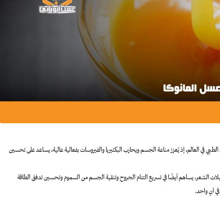
لطبي في العالم، إذ يُعزز مناعة الجسم ويحارب البكتيريا والفيروسات بفعالية عالية، يساعد على تحسين
بصيلات الشعر، يساهم أيضًا في تسريع التئام الجروح وتنقية الجسم من السموم وتحسين تدفق الطاقة
ي آنٍ واحد.