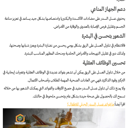
دعم الجهاز المناعي
يحتوي عسل السدر على مضادات الأكسدة والبكتيريا وامتصاصها بشكل جيد يساعد في تعزيز مناعة
الجسم وتقليل فرص الإصابة بالعدوى والوقاية من الأمراض.
الشعور بتحسن في البشرة
فالانتظام في تناول العسل على الريق بشكل يومي يحسن من نضارة البشرة ويعزز شبابها وصحتها،
ولذلك دور في تقليل التهيجات والأمراض الجلدية ومنحك المظهر المناسب للبشرة.
تحسين الوظائف العقلية
من خلال تناول العسل على الريق يمكن أن تشعر بفوائد عديدة في الوظائف العقلية وتغيرات إيجابية في
التركيز وقوة الذاكرة، فهي من العادات الصحية المهمة للطلاب وأصحاب الأعمال.
ولا يمنع ذلك أن تناول عسل السدر مفيد في جميع الأوقات والفوائد التي يمكنك الشعور بها من خلاله
تسمح لك بالحصول على صحة جيدة بشكل عام وتحسن ملحوظ في حالتك.
اقرأ أيضاً:
ما فوائد عسل السدر الجبلي للاطفال؟