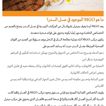
ما هو MGO الموجود في عسل السدر؟
يعد MGO أو ما يعرف بميثيل غليوكسال من المركبات الرئيسية في عسل السدر، يتمتع بالعديد من
الخصائص الخاصة ويشتهر أيضًا بكونه يحتوي على فوائد صحية متعددة.
يتكون مركب MGO أثناء عملية معالجة السكر في النحل ويعد مسؤولا عن العديد من الفوائد
الصحية المرتبطة بعسل السدر حيث أنه يساعد الجسم على
دعم الشفاء وتسريع مدة التخلص من الحروق والجروح، ويمكن استخدامه كمكون في المراهم
الموضعية بشكل آمن.
الحماية من الالتهابات، وذلك لتأثيره القوي كمضادات للالتهاب وذلك يجعله مفيد في تقليل التورم
وبعض أعراض الحالات الالتهابية.
تعزيز المناعة وتحسين مقاومة الجسم من خلال تعزيز الجهاز المناعي وزيادة وقاية الجسم من
الأمراض.
ولهذه الخصائص الغذائية المميزة يتم قياس مستوى وجود مركب MGO في العسل وكلما كانت
النسبة أكبر أصبح العسل أكثر فائدة وتأثيرًا في صحة الجسم، فالعسل الذي يحتوي على مركب ميثيل
غليوكسال بشكل أكبر يعد أكثر جودة وأغنى من حيث القيمة الصحية.