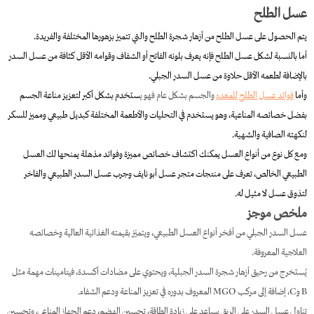
عسل الطلح
يتم الحصول على عسل الطلح من أزهار شجرة الطلح والتي تتميز بزهورها المختلفة والفريدة.
أما بالنسبة لشكل عسل الطلح فإنه يعرف بلونه الفاتح أو الشفاف وقوامه الأقل كثافة من عسل السدر
بالإضافة لطعمه الأقل حلاوة من عسل السدر الجبلي.
وأما
فوائد عسل الطلح للمعده
والجسم بشكل عام فهو ي
ستخدم بشكل أكبر لتعزيز مناعة الجسم
بفضل خصائصه المناعية، وهو يستخدم في التحليات والأطعمة المختلفة كبديل طبيعي ومميز للسكر
لنكهته الصافية والشهية.
ومع كل نوع من أنواع العسل يمكنك اكتشاف خصائص مميزة وفوائد مذهلة يمنحها لك العسل
الطبيعي الخالص، تعرف على منتجات متجر عسل أبو نايف وجرب عسل السدر الطبيعي والفاخر
لتذوق عسل لا مثيل له.
ملخص موجز
عسل السدر الجبلي من أفخر أنواع العسل الطبيعي، ويتميّز بقيمته الغذائية العالية وخصائصه
العلاجية المعروفة.
يُستخرج من رحيق أزهار شجرة السدر الجبلية، ويحتوي على مضادات أكسدة، فيتامينات مهمة مثل
B وC، إضافة إلى مركب MGO المعروف بدوره في تعزيز المناعة ودعم الشفاء.
تناول عسل السدر على الريق يساعد على زيادة الطاقة، تحسين الهضم، دعم الجهاز المناعي، وتحسين