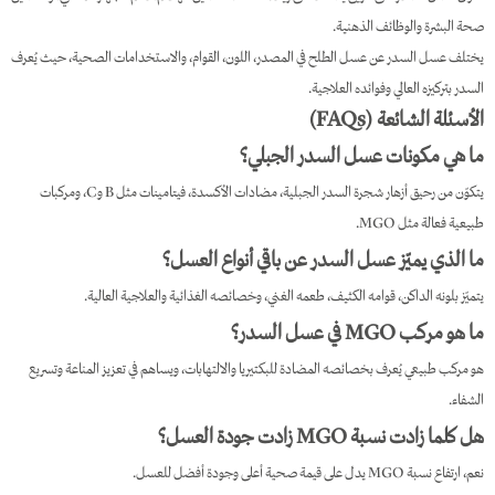
صحة البشرة والوظائف الذهنية.
يختلف عسل السدر عن عسل الطلح في المصدر، اللون، القوام، والاستخدامات الصحية، حيث يُعرف
السدر بتركيزه العالي وفوائده العلاجية.
الأسئلة الشائعة (FAQs)
ما هي مكونات عسل السدر الجبلي؟
يتكوّن من رحيق أزهار شجرة السدر الجبلية، مضادات الأكسدة، فيتامينات مثل B وC، ومركبات
طبيعية فعالة مثل MGO.
ما الذي يميّز عسل السدر عن باقي أنواع العسل؟
يتميّز بلونه الداكن، قوامه الكثيف، طعمه الغني، وخصائصه الغذائية والعلاجية العالية.
ما هو مركب MGO في عسل السدر؟
هو مركب طبيعي يُعرف بخصائصه المضادة للبكتيريا والالتهابات، ويساهم في تعزيز المناعة وتسريع
الشفاء.
هل كلما زادت نسبة MGO زادت جودة العسل؟
نعم، ارتفاع نسبة MGO يدل على قيمة صحية أعلى وجودة أفضل للعسل.