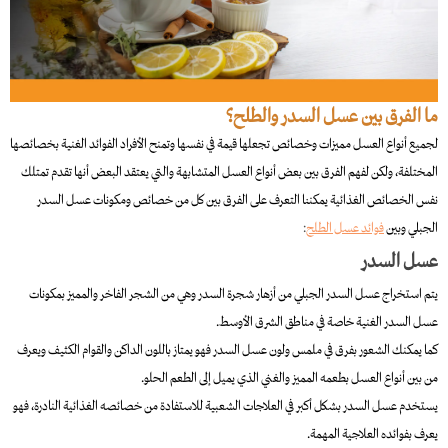
ما الفرق بين عسل السدر والطلح؟
لجميع أنواع العسل مميزات وخصائص تجعلها قيمة في نفسها وتمنح الأفراد الفوائد الغنية بخصائصها
المختلفة، ولكن لفهم الفرق بين بعض أنواع العسل المتشابهة والتي يعتقد البعض أنها تقدم تمتلك
نفس الخصائص الغذائية يمكننا التعرف على الفرق بين كل من خصائص ومكونات عسل السدر
الجبلي وبين
فوائد عسل الطلح
:
عسل السدر
يتم استخراج عسل السدر الجبلي من أزهار شجرة السدر وهي من الشجر الفاخر والمميز بمكونات
عسل السدر الغنية خاصة في مناطق الشرق الأوسط.
كما يمكنك الشعور بفرق في ملمس ولون عسل السدر فهو يمتاز باللون الداكن والقوام الكثيف ويعرف
من بين أنواع العسل بطعمه المميز والغني الذي يميل إلى الطعم الحلو.
يستخدم عسل السدر بشكل أكبر في العلاجات الشعبية للاستفادة من خصائصه الغذائية النادرة، فهو
يعرف بفوائده العلاجية المهمة.