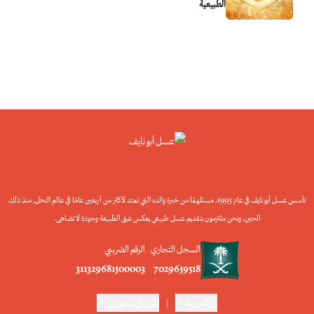
الطبيعية
تأسس عسل أبو نايف في عام 1993، مستلهمًا من خبرة والده التي تمتد لأكثر من أربعين عامًا في عالم النحل, منذ ذلك
الحين، ونحن ملتزمون بتقديم عسل طبيعي يعكس عبق الطبيعة وجودة لا تضاهى.
السجل التجاري
الرقم الضريبي
311329681500003
7029659518
العربية
|
ريال سعودي