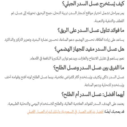
كيف يُستخرج عسل السدر الجبلي؟
يمر بمراحل تشمل اختيار مواقع أشجار السدر، تربية النحل، جمع الرحيق، تحويله إلى عسل، ثم
القطف والتنقية والتعبئة.
ما فوائد تناول عسل السدر على الريق؟
يساعد على زيادة الطاقة، تحسين الهضم، دعم المناعة، تحسين نضارة البشرة، وتعزيز التركيز والذاكرة.
هل عسل السدر مفيد للجهاز الهضمي؟
نعم، يساهم في تقليل الانتفاخ والغازات، ويدعم توازن البكتيريا النافعة في الأمعاء.
ما الفرق بين عسل السدر وعسل الطلح؟
عسل السدر داكن وكثيف ويُستخدم أكثر لأغراض علاجية، بينما عسل الطلح لونه أفتح وقوامه أخف
ويُستخدم للتحلية ودعم المناعة.
أيهما أفضل: عسل السدر أم الطلح؟
يعتمد على الهدف، السدر للفوائد العلاجية العالية، والطلح للاستخدام اليومي والتحلية الطبيعية.
قد يعجبك أيضًا:
أفضل شركات العسل في السعودية: دليلك لشراء العسل الأصلي