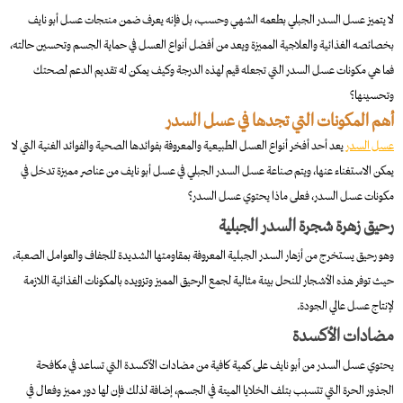
لا يتميز عسل السدر الجبلي بطعمه الشهي وحسب، بل فإنه يعرف ضمن منتجات عسل أبو نايف
بخصائصه الغذائية والعلاجية المميزة ويعد من أفضل أنواع العسل في حماية الجسم وتحسين حالته،
فما هي مكونات عسل السدر التي تجعله قيم لهذه الدرجة وكيف يمكن له تقديم الدعم لصحتك
وتحسينها؟
أهم المكونات التي تجدها في عسل السدر
عسل السدر
يعد أحد أفخر أنواع العسل الطبيعية والمعروفة بفوائدها الصحية والفوائد الغنية التي لا
يمكن الاستغناء عنها، ويتم صناعة عسل السدر الجبلي في عسل أبو نايف من عناصر مميزة تدخل في
مكونات عسل السدر، فعلى ماذا يحتوي عسل السدر؟
رحيق زهرة شجرة السدر الجبلية
وهو رحيق يستخرج من أزهار السدر الجبلية المعروفة بمقاومتها الشديدة للجفاف والعوامل الصعبة،
حيث توفر هذه الأشجار للنحل بيئة مثالية لجمع الرحيق المميز وتزويده بالمكونات الغذائية اللازمة
لإنتاج عسل عالي الجودة.
مضادات الأكسدة
يحتوي عسل السدر من أبو نايف على كمية كافية من مضادات الأكسدة التي تساعد في مكافحة
الجذور الحرة التي
تتسبب بتلف الخلايا الميتة في الجسم، إضافة لذلك فإن لها دور مميز وفعال في