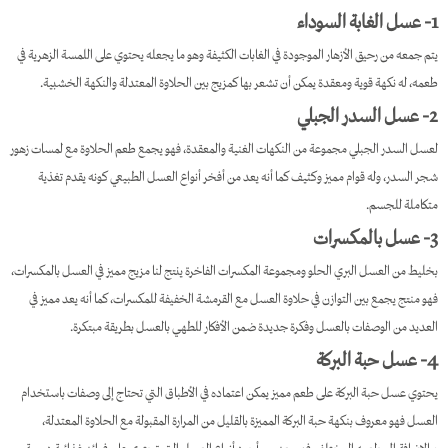
1- عسل الغابة السوداء
يتم جمعه من رحيق الأزهار الموجودة في الغابات الكثيفة وهو ما يجعله يحتوي على اللمسة الزهرية في
طعمه، له نكهة قوية ومعقدة يمكن أن تشعر بها كمزيج بين الحلاوة المعتدلة والنكهة الخشبية.
2- عسل السدر الجبلي
لعسل السدر الجبلي مجموعة من النكهات الغنية والمعقدة، فهو يجمع طعم الحلاوة مع لمسات زهور
شجر السدر، وله قوام مميز وكثيف كما أنه يعد من أفخر أنواع العسل الطبيعي كونه يقدم تغذية
متكاملة للجسم.
3- عسل بالمكسرات
بخليط من العسل البري الحلو ومجموعة المكسرات الفاخرة ينتج لنا مزيج مميز في العسل بالمكسرات،
فهو منتج يجمع بين التوازن في حلاوة العسل مع القرمشة الخفيفة للمكسرات، كما أنه يعد مميز في
العديد من الوصفات بالعسل وفكرة جديدة ضمن الأفكار للطهي بالعسل بطريقة مبتكرة.
4- عسل حبة البركة
يحتوي عسل حبة البركة على طعم مميز يمكن اعتماده في الأطباق التي تحتاج إلى وصفات باستخدام
العسل فهو معروف بنكهة حبة البركة المميزة بالقليل من المرارة المقبولة مع الحلاوة المعتدلة،