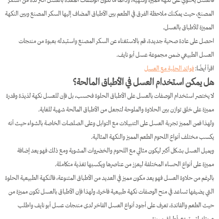
المصنع، حيث يمكنك ملاحظة الفرق في الطعم بين الأطباق المضاف إليها السكر المصنع وبين النكهة
المميزة للأطباق بالعسل.
احصل على عادة صحية جديدة، قم بالاستغناء عن السكر المصنع واستبدله بعبوة من منتجات
العسل الطبيعي ضمن مجموعة عسل أبو نايف.
اقرأ أيضًا:
فوائد الحلبة مع العسل
هل يمكن استخدام العسل في الأطباق المالحة؟
لا يختصر استخدام الوصفات بالعسل على الأطباق الحلوة فحسب، بل فإن للعسل نكهة لذيذة وقدرة
مميزة على خلق توازن بين الحلاوة والملوحة لتجعل من الأطباق المالحة شهية للغاية.
ولهذا فمن المميز تجربة العسل على التتبيلات مع التوابل وعلى الصلصات الخاصة بالشواء حيث أنه
يكسب مختلف أنواع اللحوم الطعم المميز والنكهة المثالية.
ويميل العسل بشكل أكبر ليكون مثالي مع اللحوم والخضروات المشوية ومع ذلك فهو يعد إضافة
مميزة على أنواع الحساء المختلفة ليعزز من عناصرها ويكسبها تغذية متكاملة.
بالرغم من حلاوة العسل فهو يعد مكون مميز في العديد من الأطباق المتنوعة، فالنكهة الطبيعية الحلوة
التي يضيفها تساعد في منح الوصفات نكهة طبيعية فاخرة، ولهذا فإن الأطباق بالعسل تكون مميزة من
حيث الطعم والفائدة، تعرف على أجود أنواع العسل الفاخر لدى منتجات عسل أبو نايف واطلب
عبوتك لتستمتع بأطباق مميزة.