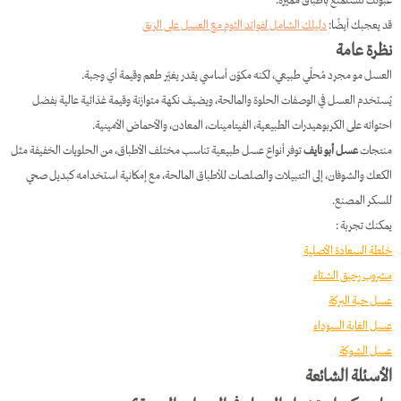
قد يعجبك أيضًا:
دليلك الشامل لفوائد الثوم مع العسل على الريق
نظرة عامة
العسل مو مجرد مُحلّي طبيعي، لكنه مكوّن أساسي يقدر يغيّر طعم وقيمة أي وجبة.
يُستخدم العسل في الوصفات الحلوة والمالحة، ويضيف نكهة متوازنة وقيمة غذائية عالية بفضل
احتوائه على الكربوهيدرات الطبيعية، الفيتامينات، المعادن، والأحماض الأمينية.
منتجات
عسل أبو نايف
توفر أنواع عسل طبيعية تناسب مختلف الأطباق، من الحلويات الخفيفة مثل
الكعك والشوفان، إلى التتبيلات والصلصات للأطباق المالحة، مع إمكانية استخدامه كبديل صحي
للسكر المصنع.
يمكنك تجربة :
خلطة السعادة الأصلية
مشروب رحيق الشتاء
عسل حبة البركة
عسل الغابة السوداء
عسل الشوكة
الأسئلة الشائعة