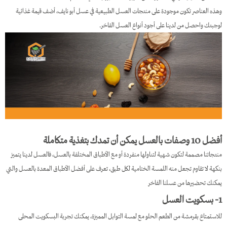
وهذه العناصر تكون موجودة على منتجات العسل الطبيعية في عسل أبو نايف، أضف قيمة غذائية
لوجبتك واحصل من لدينا على أجود أنواع العسل الفاخر.
أفضل 10 وصفات بالعسل يمكن أن تمدك بتغذية متكاملة
منتجاتنا مصممة لتكون شهية لتناولها منفردة أو مع الأطباق المختلفة بالعسل، فالعسل لدينا يتميز
بنكهة لا تقاوم تجعل منه اللمسة الختامية لكل طبق، تعرف على أفضل الأطباق المعدة بالعسل والتي
يمكنك تحضيرها من عسلنا الفاخر
1- بسكويت العسل
للاستمتاع بقرمشة من الطعم الحلو مع لمسة التوابل المميزة، يمكنك تجربة البسكويت المحلى