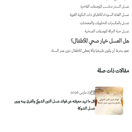
عسل السدر مناسب للوصفات الفاخرة
عسل الغابة السوداء للأطباق ذات النكهة القوية
عسل بالمكسرات للحلويات والمعجنات
عسل حبة البركة للوصفات الصحية
هل العسل خيار صحي للأطفال؟
نعم، بشرط أن يكون طبيعيًا وألا يُعطى للأطفال دون عمر السنة.
مقالات ذات صلة
23 مارس 2026
كل ما تريد معرفته عن فوائد عسل التين الشوكي والفرق بينه وبين
عسل الشوكة