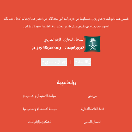
تأسس عسل أبو نايف في عام 1993، مستلهمًا من خبرة والده التي تمتد لأكثر من أربعين عامًا في عالم النحل, منذ ذلك
الحين، ونحن ملتزمون بتقديم عسل طبيعي يعكس عبق الطبيعة وجودة لا تضاهى.
السجل التجاري
الرقم الضريبي
311329681500003
7029659518
العربية
|
ريال سعودي
روابط مهمة
من نحن
سياسة الاستبدال و الاسترجاع
قصة العلامة التجارية
سياسة الاستخدام والخصوصية
الضمان الماسي
للشكاوي والإقتراحات