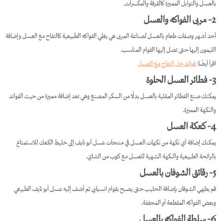
بالعسل والتوابل المميزة كالقرفة والمكسرات.
2- مربى الفواكه والعسل
أحد أشهر وصفات طعام بالعسل لصناعة المربى هي بغلي الفواكه الطبيعية كالتفاح مع العسل وإضافة
الليمون إليها حتى تصل إليها القوام المناسب.
اقرأ أيضًا:
فوائد خل التفاح مع العسل
3- فطائر العسل الحلوة
يمكنك صنع الفطائر المقلية بالعسل بدلًا من السكر المصنع وهي تعد إضافة مميزة من حيث الفوائد
والنكهة المميزة.
4- كعكة العسل
يمكنك إضافة أي نكهة من نكهات العسل في منتجات عسل أبو نايف إلى خليط الكعك للاستمتاع
بالرائحة الطبيعية والنكهة الشهية للعسل مع كوب من الشاي.
5- رقائق الشوفان بالعسل
قم بطهي الشوفان بإضافة الحليب حتى يصبح بقوام انسيابي ثم أضف إليه عسل أبو نايف الطبيعي
وبعض الفواكه المقطعة أو المجففة.
6- سلطة الفواكه بالعسل