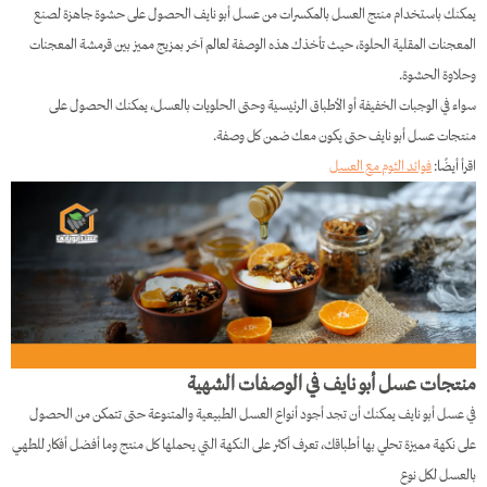
يمكنك باستخدام منتج العسل بالمكسرات من عسل أبو نايف الحصول على حشوة جاهزة لصنع
المعجنات المقلية الحلوة، حيث تأخذك هذه الوصفة لعالم آخر بمزيج مميز بين قرمشة المعجنات
وحلاوة الحشوة.
سواء في الوجبات الخفيفة أو الأطباق الرئيسية وحتى الحلويات بالعسل، يمكنك الحصول على
منتجات عسل أبو نايف حتى يكون معك ضمن كل وصفة.
اقرأ أيضًا:
فوائد الثوم مع العسل
منتجات عسل أبو نايف في الوصفات الشهية
في عسل أبو نايف يمكنك أن تجد أجود أنواع العسل الطبيعية والمتنوعة حتى تتمكن من الحصول
على نكهة مميزة تحلي بها أطباقك، تعرف أكثر على النكهة التي يحملها كل منتج وما أفضل أفكار للطهي
بالعسل لكل نوع