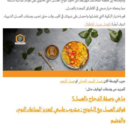
وبالإضافة إلى طعمه المختلف فهو يعد من أجود أنواع العسل التي تحتوي على فوائد غذائية دسمة
مما يجعله خيار صحي في الأطباق المعدة بالعسل.
قم باختيار النكهة التي تفضلها واحصل على عبوتك في أقرب وقت حتى تجرب وصفات العسل الشهية.
اعرف أيضًا:
افضل عسل للاطفال
جرب الوصفة الان
عسل السدر الجبلي
او
عسل الزهور
للمزيد من وصفات ابونايف مثل :
ما هي وصفة الدجاج بالعسل؟
فوائد العسل مع البابونج : مشروب طبيعي لتعزيز المناعة، النوم،
والهضم