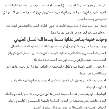
هل يمكن أن يكون العسل إضافة رئيسية في الوجبات المختلفة؟ لتتعرف على الإجابة يمكنك اكتشاف
النكهة الطبيعية التي يقدمها العسل والتي تجعل منه مكون رئيسي في تحضير العديد من الأطباق التي
تحتوي على وصفات بالعسل.
في هذا المقال سنأخذك في جولة سريعة لاكتشاف أشهى الأطباق بالعسل والتعرف على كيفية جعل
منتجات عسل أبو نايف جزء من كل طبق بطريقة شهية.
وجبات خفيفة بعناصر غذائية دسمة يمدها لك العسل الطبيعي
وجود عبوة من العسل يعد خيار مهم في كل مطبخ، فهو إضافة غذائية مفيدة لمختلف الأطباق
بالعسل كما أنه يعطي وصفتك النكهة المثالية، فالوصفات التي يضاف إليها العسل تتميز بكونها في
العادة وجبات خفيفة وبالرغم من ذلك فهي تمد الجسم بتغذية متكاملة.
وما يجعل من العسل إضافة مميزة للأطباق المختلفة هي العناصر الغذائية التي يحتوي عليها والتي
يمدها للجسم ومن أهمها..
الكربوهيدرات، فالعسل يحتوي على أكثر من 80% من الكربوهيدرات والتي يكون معظمها من
السكريات البسيطة.
الفيتامينات، فهو يعد مصدر غذائي لمجموعة فيتامين B التي تعزز من صحة الجهاز العصبي والجلد.
المعادن، فالعسل غني بمجموعة من المعادن الأساسية والمهمة كالبوتاسيوم والكالسيوم والزنك.
الأحماض الأمينية، وهي المسؤولة عن تعزيز نشاط البروتينات في الجسم.