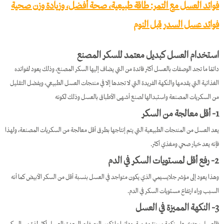
فوائد العسل مع التمر​: طاقة طبيعية، صحة أفضل، وزيادة وزن صحية
فوائد عسل السدر قبل النوم
استخدام العسل كبديل معتمد للسكر المصنع
دائمًا ما تجد الوصفات بالعسل أكثر فائدة من التي يضاف إليها السكر المصنع، وذلك يعود لفوائده
الغذائية التي يقدمها والنكهة الفريدة التي لا تجدها إلا في منتجات العسل الطبيعي، ويفضل التقليل
من السكريات المصنعة واستبدالها لصنع أشهى الأطباق بالعسل وذلك لكونه
1- أقل معالجة من السكر
يعد العسل من المنتجات الطبيعية التي يتم إنتاجها بطرق أقل معالجة من السكريات المصنعة، ولهذا
فإنه يعد خيار صحي ومغذي أكثر.
2- رفع أقل لمستويات السكر في الدم
وهذا يعود إلى مؤشر جلايسيمي الذي يكون متواجد في العسل بنسبة أقل من السكر الأبيض كما أنه
السبب وراء ارتفاع مستويات السكر في الدم.
3- النكهة المميزة في العسل
فالعسل يحتوي على نكهة مميزة وشهية، ودائما ما تكون الوصفات المعدة بالعسل أكثر لذة من السكر