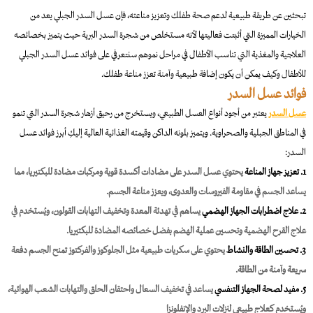
تبحثين عن طريقة طبيعية لدعم صحة طفلك وتعزيز مناعته، فإن عسل السدر الجبلي يعد من
الخيارات المميزة التي أثبتت فعاليتها لأنه مستخلص من شجرة السدر البرية حيث يتميز بخصائصه
العلاجية والمغذية التي تناسب الأطفال في مراحل نموهم سنتعرفي على فوائد عسل السدر الجبلي
للأطفال وكيف يمكن أن يكون إضافة طبيعية وآمنة تعزز مناعة طفلك.
فوائد عسل السدر
عسل السدر
يعتبر من أجود أنواع العسل الطبيعي، ويستخرج من رحيق أزهار شجرة السدر التي تنمو
في المناطق الجبلية والصحراوية. ويتميز بلونه الداكن وقيمته الغذائية العالية إليكِ أبرز فوائد عسل
السدر:
1. تعزيز جهاز المناعة
يحتوي عسل السدر على مضادات أكسدة قوية ومركبات مضادة للبكتيريا، مما
يساعد الجسم في مقاومة الفيروسات والعدوى، ويعزز مناعة الجسم.
2. علاج اضطرابات الجهاز الهضمي
يساهم في تهدئة المعدة وتخفيف التهابات القولون، ويُستخدم في
علاج القرح الهضمية وتحسين عملية الهضم بفضل خصائصه المضادة للبكتيريا.
3. تحسين الطاقة والنشاط
يحتوي على سكريات طبيعية مثل الجلوكوز والفركتوز تمنح الجسم دفعة
سريعة وآمنة من الطاقة.
5. مفيد لصحة الجهاز التنفسي
يساعد في تخفيف السعال واحتقان الحلق والتهابات الشعب الهوائية،
ويُستخدم كعلاج طبيعي لنزلات البرد والإنفلونزا