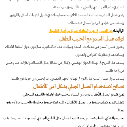
السدر في دعم النمو البدني والعقلي لطفلك ويُعزز من صحته.​
يتميز عسل السدر بخصائصه المضادة للالتهابات، مما يساعد في تقليل التهابات الحلق واللوزتين،
ويُخفف من أعراض البرد والسعال عند طفلك.​
اقرأ أيضا:
دور العسل في تعزيز المناعة: حماية من أصل الطبيعة
فوائد عسل السدر مع الحليب للطفل
يحتوي عسل السدر على مضادات أكسدة ومركبات مضادة للبكتيريا، مما يُقوي جهاز المناعة لطفلك
ويساعدهم في مقاومة الأمراض والعدوى.​
يساعد هذا المزيج في تهدئة الجهاز الهضمي، ويُقلل من مشاكل مثل الإمساك والغازات، مما يُحسن
من راحة طفلك.​
يُساعد تناول عسل السدر قبل النوم في تهدئة الجهاز العصبي، مما يُحسن من جودة نوم طفلك.
نصائح لاستخدام العسل الجبلي بشكل آمن للأطفال
يُمنع تقديم العسل للأطفال دون سن السنة، لتجنب خطر الإصابة بالتسمم السجقي .​
يُفضل تقديم كميات صغيرة من العسل للأطفال، مثل ملعقة صغيرة مخلوطة بالحليب مرة أو مرتين
يوميًا.​
يجب مراقبة أي علامات تحسس بعد تقديم العسل، مثل الطفح الجلدي أو صعوبة التنفس، والتوقف
عن استخدامه في حال ظهور أي أعراض.​