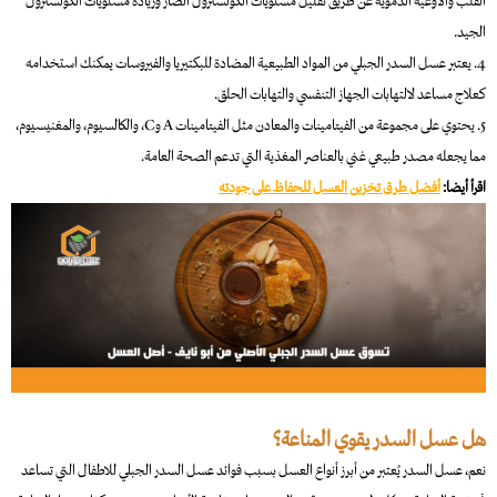
القلب والأوعية الدموية عن طريق تقليل مستويات الكولسترول الضار وزيادة مستويات الكولسترول
الجيد.
4. يعتبر عسل السدر الجبلي من المواد الطبيعية المضادة للبكتيريا والفيروسات يمكنك استخدامه
كعلاج مساعد لالتهابات الجهاز التنفسي والتهابات الحلق.
5. يحتوي على مجموعة من الفيتامينات والمعادن مثل الفيتامينات A وC، والكالسيوم، والمغنيسيوم،
مما يجعله مصدر طبيعي غني بالعناصر المغذية التي تدعم الصحة العامة.
اقرأ أيضا:
أفضل طرق تخزين العسل للحفاظ على جودته
هل عسل السدر يقوي المناعة؟
نعم، عسل السدر يُعتبر من أبرز أنواع العسل بسبب فوائد عسل السدر الجبلي للاطفال التي تساعد