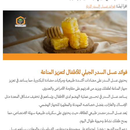
اقرأ أيضًا:
فوائد عسل السدر للرئة
فوائد عسل السدر الجبلي للأطفال لتعزيز المناعة
يحتوي عسل السدر على مضادات أكسدة طبيعية ومركبات مضادة للبكتيريا، مما يساعد في تعزيز
جهاز المناعة لطفلك ويزيد من قدرتهم على مقاومة الأمراض والعدوى.​
يساعد عسل السدر في تحسين عملية الهضم لدى الأطفال، ويُساهم في تخفيف مشاكل المعدة مثل
الإمساك والغازات، بفضل خصائصه المهدئة والمطهرة للجهاز الهضمي.​
يُعد عسل السدر مصدر طبيعي للطاقة، حيث يحتوي على سكريات طبيعية سهلة الامتصاص، مما
يمنح طفلك نشاط وحيوية طوال اليوم.​
دعم النمو الصحي: بفضل احتوائه على مجموعة متنوعة من الفيتامينات والمعادن، يساهم عسل