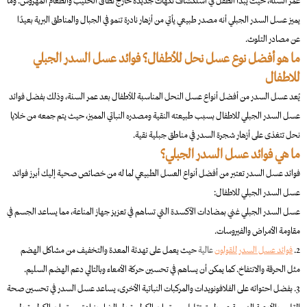
عمر السنة، حيث يبدأ الطفل في استكشاف نكهات جديدة خارج نطاق الحليب والطعام المهروس. وما
يميز عسل السدر الجبلي أنه مصدر طبيعي يأتي من أزهار نادرة تنمو في الجبال والمناطق البرية بعيدًا
عن مصادر التلوث.
ما هو أفضل نوع عسل نحل للأطفال؟ فوائد عسل السدر الجبلي
للاطفال
يُعد عسل السدر من أفضل أنواع عسل النحل المناسبة للأطفال بعد عمر السنة، وذلك بفضل فوائد
عسل السدر الجبلي للاطفال بسبب طبيعته النقية ومصدره النباتي المميز، حيث يتم جمعه من خلايا
نحل تتغذى على أزهار شجرة السدر في مناطق جبلية نقية.
ما هي فوائد عسل السدر الجبلي؟
فوائد عسل السدر تعتبر من أفضل أنواع العسل الطبيعي لما له من خصائص صحية إليك أبرز فوائد
عسل السدر الجبلي للاطفال:
عسل السدر الجبلي غني بمضادات الأكسدة التي تساهم في تعزيز جهاز المناعة، مما يساعد الجسم في
مقاومة الأمراض والفيروسات.
2.
فوائد عسل السدر للقولون
عالية
حيث يعمل على تهدئة المعدة والتخفيف من مشاكل الهضم
مثل الحرقة والانتفاخ. كما يمكن أن يساهم في تحسين حركة الأمعاء وبالتالي دعم الهضم السليم.
3. بفضل احتوائه على الفلافونويدات والمركبات النباتية الأخرى، يساعد عسل السدر في تحسين صحة