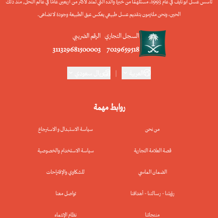
تأسس عسل أبو نايف في عام 1993، مستلهمًا من خبرة والده التي تمتد لأكثر من أربعين عامًا في عالم النحل, منذ ذلك
الحين، ونحن ملتزمون بتقديم عسل طبيعي يعكس عبق الطبيعة وجودة لا تضاهى.
السجل التجاري
الرقم الضريبي
311329681500003
7029659518
العربية
|
ريال سعودي
روابط مهمة
من نحن
سياسة الاستبدال و الاسترجاع
قصة العلامة التجارية
سياسة الاستخدام والخصوصية
الضمان الماسي
للشكاوي والإقتراحات
رؤيتنا - رسالتنا - أهدافنا
تواصل معنا
منتجاتنا
نظام الإنتماء